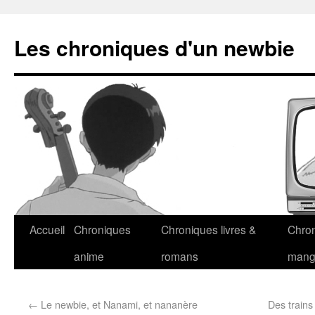
Les chroniques d'un newbie
Accueil
Chroniques
Chroniques livres &
Chro
anime
romans
man
←
Le newbie, et Nanami, et nananère
Des trains