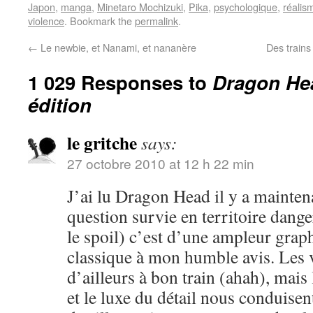
Japon
,
manga
,
Minetaro Mochizuki
,
Pika
,
psychologique
,
réalis
violence
. Bookmark the
permalink
.
←
Le newbie, et Nanami, et nananère
Des trains
1 029 Responses to
Dragon Hea
édition
le gritche
says:
27 octobre 2010 at 12 h 22 min
J’ai lu Dragon Head il y a mainten
question survie en territoire dange
le spoil) c’est d’une ampleur grap
classique à mon humble avis. Les 
d’ailleurs à bon train (ahah), mai
et le luxe du détail nous conduisen