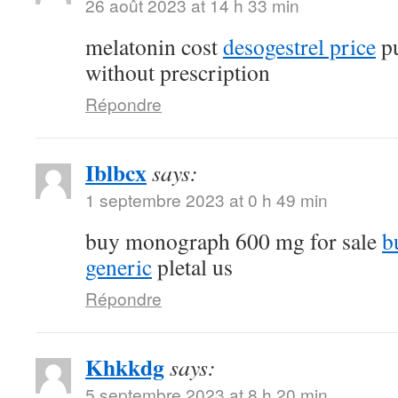
26 août 2023 at 14 h 33 min
melatonin cost
desogestrel price
pu
without prescription
Répondre
Iblbcx
says:
1 septembre 2023 at 0 h 49 min
buy monograph 600 mg for sale
b
generic
pletal us
Répondre
Khkkdg
says:
5 septembre 2023 at 8 h 20 min