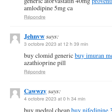
generic atorvastatin 40mg
provent
amlodipine 5mg ca
Répondre
Jehnvw
says:
3 octobre 2023 at 12 h 39 min
buy clomid generic
buy imuran me
azathioprine pill
Répondre
Cawwzy
says:
4 octobre 2023 at 0 h 34 min
buy medrol cheap
buy nifedipine