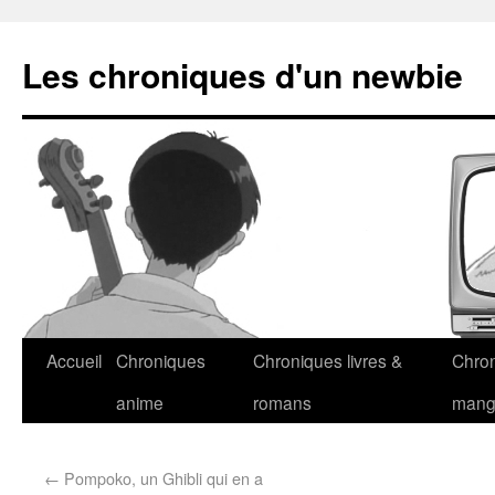
Les chroniques d'un newbie
Accueil
Chroniques
Chroniques livres &
Chro
anime
romans
man
←
Pompoko, un Ghibli qui en a