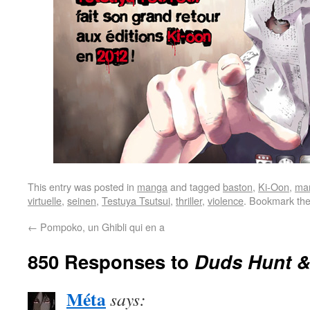
This entry was posted in
manga
and tagged
baston
,
Ki-Oon
,
ma
virtuelle
,
seinen
,
Testuya Tsutsui
,
thriller
,
violence
. Bookmark th
←
Pompoko, un Ghibli qui en a
850 Responses to
Duds Hunt &
Méta
says: