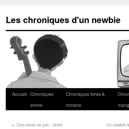
Les chroniques d'un newbie
Accueil
Chroniques
Chroniques livres &
Chro
anime
romans
man
←
One-shots de juin : Jinbé
Un newbie à