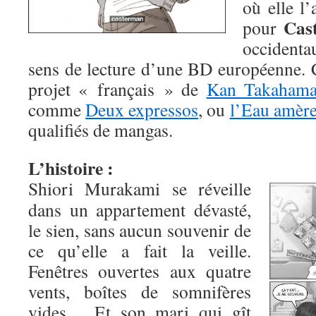
où elle l’
Cas
pour
occidentau
sens de lecture d’une BD européenne. C
projet « français » de
Kan Takaham
comme
Deux expressos
, ou
l’Eau amèr
qualifiés de mangas.
L’histoire :
Shiori Murakami se réveille
dans un appartement dévasté,
le sien, sans aucun souvenir de
ce qu’elle a fait la veille.
Fenêtres ouvertes aux quatre
vents, boîtes de somnifères
vides… Et son mari qui gît