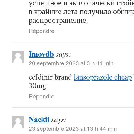
успешное и экологически стой
в крайние лета получило обши
распространение.
Répondre
Imovdb
says:
20 septembre 2023 at 3 h 41 min
cefdinir brand
lansoprazole cheap
30mg
Répondre
Nackii
says:
23 septembre 2023 at 13 h 44 min