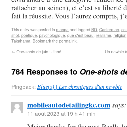
rattacher au seinen), et c’est sa liberté 
fait la réussite. Vous l’aurez compris, j’
This entry was posted in
manga
and tagged
BD
,
Casterman
,
cou
shot
,
poétique
,
psychologique
,
que c'est beau
,
réalisme
,
religion
Takahama
. Bookmark the
permalink
.
←
One-shots de juin : Jinbé
Un newbie à
784 Responses to
One-shots de
Pingback:
Blue(s) | Les chroniques d'un newbie
mobileautodetailingkc.com
says:
11 août 2023 at 19 h 41 min
Major thanks for the post.Really l