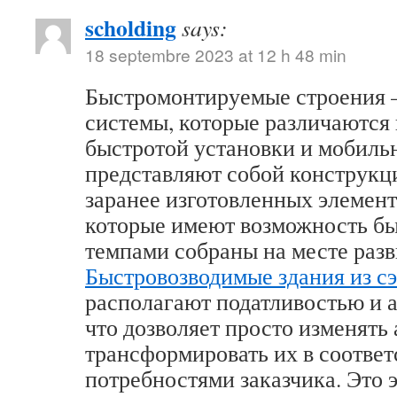
scholding
says:
18 septembre 2023 at 12 h 48 min
Быстромонтируемые строения –
системы, которые различаются
быстротой установки и мобиль
представляют собой конструкц
заранее изготовленных элемент
которые имеют возможность б
темпами собраны на месте разв
Быстровозводимые здания из с
располагают податливостью и 
что дозволяет просто изменять 
трансформировать их в соответ
потребностями заказчика. Это