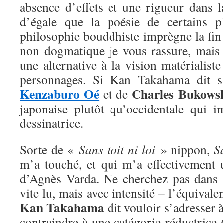
absence d’effets et une rigueur dans l
d’égale que la poésie de certains p
philosophie bouddhiste imprègne la fin
non dogmatique je vous rassure, mai
une alternative à la vision matérialiste
personnages. Si Kan Takahama dit s’
Kenzaburo Oé
Charles Bukows
et de
japonaise plutôt qu’occidentale qui i
dessinatrice.
Sorte de «
Sans toit ni loi
» nippon,
S
m’a touché, et qui m’a effectivement 
d’Agnès Varda. Ne cherchez pas dans
vite lu, mais avec intensité – l’équival
Kan Takahama
dit vouloir s’adresser 
contraindre à une catégorie réductrice 