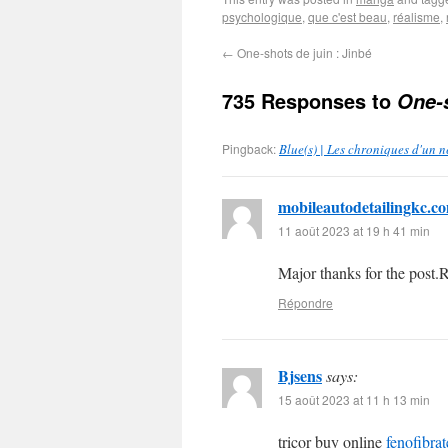
psychologique
,
que c'est beau
,
réalisme
,
←
One-shots de juin : Jinbé
735 Responses to
One-s
Pingback:
Blue(s) | Les chroniques d'un 
mobileautodetailingkc.c
11 août 2023 at 19 h 41 min
Major thanks for the post.R
Répondre
Bjsens
says:
15 août 2023 at 11 h 13 min
tricor buy online
fenofibra