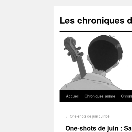
Les chroniques d
Accueil
Chroniques anime
Chroni
←
One-shots de juin : Jinbé
One-shots de juin : Sa