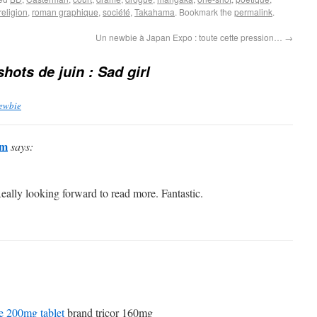
religion
,
roman graphique
,
société
,
Takahama
. Bookmark the
permalink
.
Un newbie à Japan Expo : toute cette pression…
→
hots de juin : Sad girl
newbie
om
says:
eally looking forward to read more. Fantastic.
te 200mg tablet
brand tricor 160mg