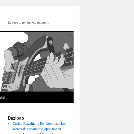
Le blog d'un éternel débutant
ibi
Dazibao
Casino Einzahlung Per jeton
dans
Les
secrets de l’économie japonaise en