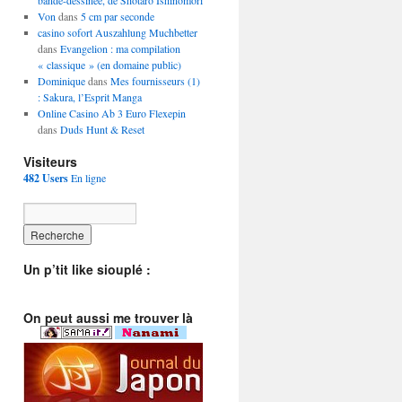
bande-dessinée, de Shôtarô Ishinomori
Von
dans
5 cm par seconde
casino sofort Auszahlung Muchbetter
dans
Evangelion : ma compilation
« classique » (en domaine public)
Dominique
dans
Mes fournisseurs (1)
: Sakura, l’Esprit Manga
Online Casino Ab 3 Euro Flexepin
dans
Duds Hunt & Reset
Visiteurs
482 Users
En ligne
Un p’tit like siouplé :
On peut aussi me trouver là