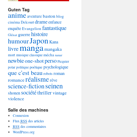
Guten Tag
anime
baston
aventure
blog
drame
enfance
cinéma
Delcourt
fantastique
enquête
Evangelion
histoire
guerre
Glénat
Japon
humour
Kana
manga
livre
mangaka
mécha
mort
musique classique
nanar
newbie
perso
one-shot
Picquier
psychologique
poétique
polar
politique
que c'est beau
roman
robots
réalisme
romance
rêve
seinen
science-fiction
société
thriller
vintage
shonen
violence
Salle des machines
Connexion
Flux
RSS
des articles
RSS
des commentaires
WordPress.org