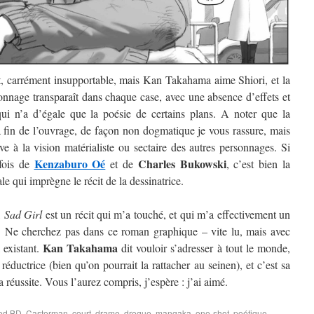
nt, carrément insupportable, mais Kan Takahama aime Shiori, et la
onnage transparaît dans chaque case, avec une absence d’effets et
qui n’a d’égale que la poésie de certains plans. A noter que la
 fin de l’ouvrage, de façon non dogmatique je vous rassure, mais
 à la vision matérialiste ou sectaire des autres personnages. Si
Kenzaburo Oé
Charles Bukowski
 fois de
et de
, c’est bien la
e qui imprègne le récit de la dessinatrice.
,
Sad Girl
est un récit qui m’a touché, et qui m’a effectivement un
. Ne cherchez pas dans ce roman graphique – vite lu, mais avec
Kan Takahama
 existant.
dit vouloir s’adresser à tout le monde,
réductrice (bien qu’on pourrait la rattacher au seinen), et c’est sa
 la réussite. Vous l’aurez compris, j’espère : j’ai aimé.
ged
BD
,
Casterman
,
court
,
drame
,
drogue
,
mangaka
,
one-shot
,
poétique
,