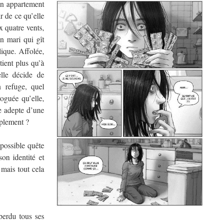
un appartement
r de ce qu’elle
ux quatre vents,
n mari qui gît
ique. Affolée,
tient plus qu’à
elle décide de
 refuge, quel
oguée qu’elle,
e adepte d’une
mplement ?
possible quête
on identité et
 mais tout cela
perdu tous ses