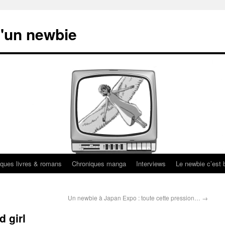
'un newbie
ques livres & romans
Chroniques manga
Interviews
Le newbie c’est b
Un newbie à Japan Expo : toute cette pression…
→
d girl