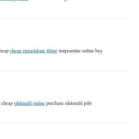
cheap
cheap ziprasidone 40mg
imipramine online buy
e cheap
sildenafil online
purchase sildenafil pills