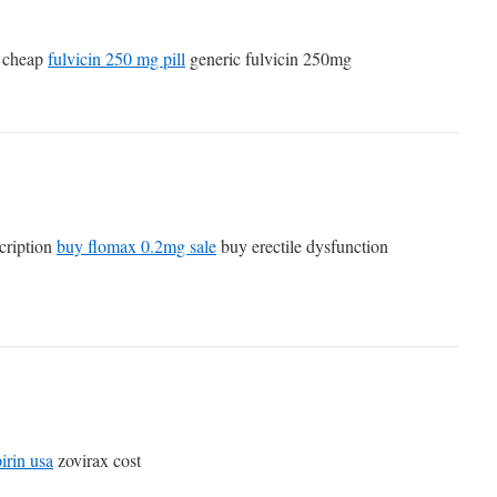
e cheap
fulvicin 250 mg pill
generic fulvicin 250mg
cription
buy flomax 0.2mg sale
buy erectile dysfunction
irin usa
zovirax cost