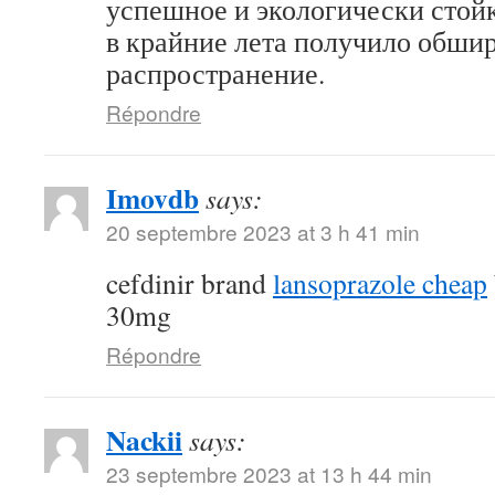
успешное и экологически стой
в крайние лета получило обши
распространение.
Répondre
Imovdb
says:
20 septembre 2023 at 3 h 41 min
cefdinir brand
lansoprazole cheap
30mg
Répondre
Nackii
says:
23 septembre 2023 at 13 h 44 min