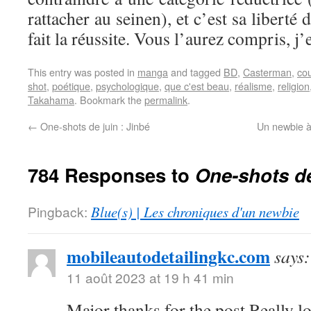
rattacher au seinen), et c’est sa liberté 
fait la réussite. Vous l’aurez compris, j’
This entry was posted in
manga
and tagged
BD
,
Casterman
,
cou
shot
,
poétique
,
psychologique
,
que c'est beau
,
réalisme
,
religion
Takahama
. Bookmark the
permalink
.
←
One-shots de juin : Jinbé
Un newbie à
784 Responses to
One-shots de
Pingback:
Blue(s) | Les chroniques d'un newbie
mobileautodetailingkc.com
says:
11 août 2023 at 19 h 41 min
Major thanks for the post.Really l