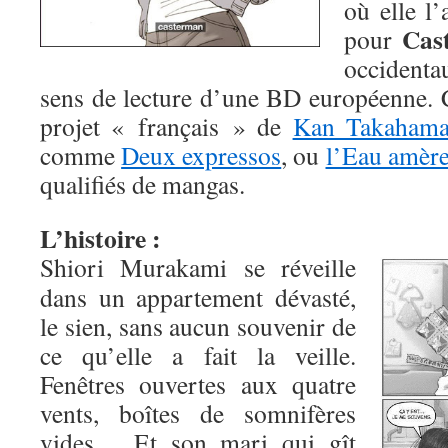
où elle l’
Cas
pour
occidentau
sens de lecture d’une BD européenne. C
projet « français » de
Kan Takaham
comme
Deux expressos
, ou
l’Eau amèr
qualifiés de mangas.
L’histoire :
Shiori Murakami se réveille
dans un appartement dévasté,
le sien, sans aucun souvenir de
ce qu’elle a fait la veille.
Fenêtres ouvertes aux quatre
vents, boîtes de somnifères
vides… Et son mari qui gît