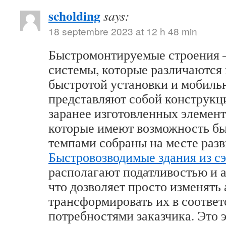
scholding
says:
18 septembre 2023 at 12 h 48 min
Быстромонтируемые строения –
системы, которые различаются
быстротой установки и мобиль
представляют собой конструкц
заранее изготовленных элемент
которые имеют возможность б
темпами собраны на месте разв
Быстровозводимые здания из с
располагают податливостью и 
что дозволяет просто изменять 
трансформировать их в соответ
потребностями заказчика. Это