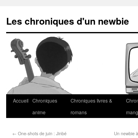
Les chroniques d'un newbie
Accueil
Chroniques
Chroniques livres &
Chro
anime
romans
man
←
One-shots de juin : Jinbé
Un newbie à