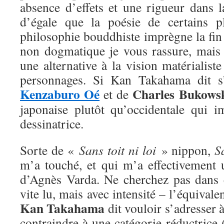
absence d’effets et une rigueur dans l
d’égale que la poésie de certains p
philosophie bouddhiste imprègne la fin
non dogmatique je vous rassure, mai
une alternative à la vision matérialiste
personnages. Si Kan Takahama dit s’
Kenzaburo Oé
Charles Bukows
et de
japonaise plutôt qu’occidentale qui i
dessinatrice.
Sorte de «
Sans toit ni loi
» nippon,
S
m’a touché, et qui m’a effectivement 
d’Agnès Varda. Ne cherchez pas dans
vite lu, mais avec intensité – l’équival
Kan Takahama
dit vouloir s’adresser 
contraindre à une catégorie réductrice 