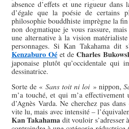
absence d’effets et une rigueur dans l
d’égale que la poésie de certains p
philosophie bouddhiste imprègne la fin
non dogmatique je vous rassure, mai
une alternative à la vision matérialiste
personnages. Si Kan Takahama dit s’
Kenzaburo Oé
Charles Bukows
et de
japonaise plutôt qu’occidentale qui i
dessinatrice.
Sorte de «
Sans toit ni loi
» nippon,
S
m’a touché, et qui m’a effectivement 
d’Agnès Varda. Ne cherchez pas dans
vite lu, mais avec intensité – l’équival
Kan Takahama
dit vouloir s’adresser 
contraindre à une catégorie réductrice 