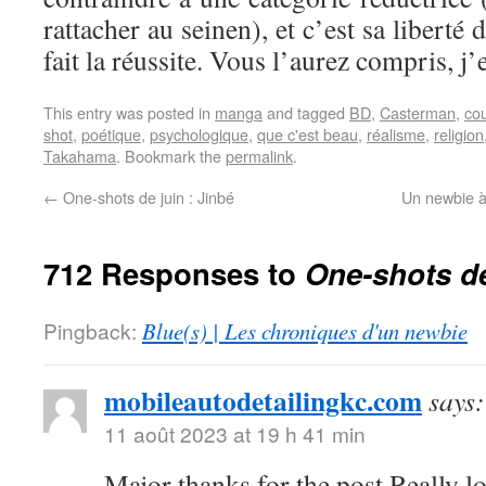
rattacher au seinen), et c’est sa liberté 
fait la réussite. Vous l’aurez compris, j’
This entry was posted in
manga
and tagged
BD
,
Casterman
,
cou
shot
,
poétique
,
psychologique
,
que c'est beau
,
réalisme
,
religion
Takahama
. Bookmark the
permalink
.
←
One-shots de juin : Jinbé
Un newbie à
712 Responses to
One-shots de
Pingback:
Blue(s) | Les chroniques d'un newbie
mobileautodetailingkc.com
says:
11 août 2023 at 19 h 41 min
Major thanks for the post.Really l