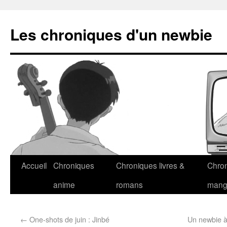
Les chroniques d'un newbie
Accueil
Chroniques
Chroniques livres &
Chro
anime
romans
man
←
One-shots de juin : Jinbé
Un newbie à