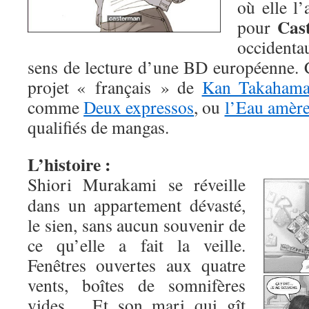
où elle l’
Cas
pour
occidentau
sens de lecture d’une BD européenne. C
projet « français » de
Kan Takaham
comme
Deux expressos
, ou
l’Eau amèr
qualifiés de mangas.
L’histoire :
Shiori Murakami se réveille
dans un appartement dévasté,
le sien, sans aucun souvenir de
ce qu’elle a fait la veille.
Fenêtres ouvertes aux quatre
vents, boîtes de somnifères
vides… Et son mari qui gît