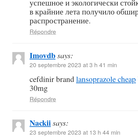
успешное и экологически стой
в крайние лета получило обши
распространение.
Répondre
Imovdb
says:
20 septembre 2023 at 3 h 41 min
cefdinir brand
lansoprazole cheap
30mg
Répondre
Nackii
says:
23 septembre 2023 at 13 h 44 min