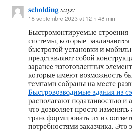
scholding
says:
18 septembre 2023 at 12 h 48 min
Быстромонтируемые строения –
системы, которые различаются
быстротой установки и мобиль
представляют собой конструкц
заранее изготовленных элемент
которые имеют возможность б
темпами собраны на месте разв
Быстровозводимые здания из с
располагают податливостью и 
что дозволяет просто изменять 
трансформировать их в соответ
потребностями заказчика. Это