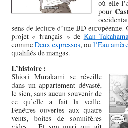
où elle l’
Cas
pour
occidentau
sens de lecture d’une BD européenne. C
projet « français » de
Kan Takaham
comme
Deux expressos
, ou
l’Eau amèr
qualifiés de mangas.
L’histoire :
Shiori Murakami se réveille
dans un appartement dévasté,
le sien, sans aucun souvenir de
ce qu’elle a fait la veille.
Fenêtres ouvertes aux quatre
vents, boîtes de somnifères
vides… Et son mari qui gît