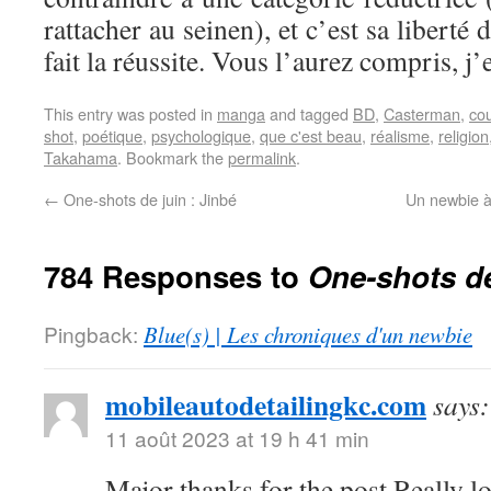
rattacher au seinen), et c’est sa liberté 
fait la réussite. Vous l’aurez compris, j’
This entry was posted in
manga
and tagged
BD
,
Casterman
,
cou
shot
,
poétique
,
psychologique
,
que c'est beau
,
réalisme
,
religion
Takahama
. Bookmark the
permalink
.
←
One-shots de juin : Jinbé
Un newbie à
784 Responses to
One-shots de
Pingback:
Blue(s) | Les chroniques d'un newbie
mobileautodetailingkc.com
says:
11 août 2023 at 19 h 41 min
Major thanks for the post.Really l