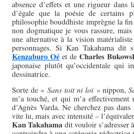
absence d’effets et une rigueur dans l
d’égale que la poésie de certains p
philosophie bouddhiste imprègne la fin
non dogmatique je vous rassure, mai
une alternative à la vision matérialiste
personnages. Si Kan Takahama dit s’
Kenzaburo Oé
Charles Bukows
et de
japonaise plutôt qu’occidentale qui i
dessinatrice.
Sorte de «
Sans toit ni loi
» nippon,
S
m’a touché, et qui m’a effectivement 
d’Agnès Varda. Ne cherchez pas dans
vite lu, mais avec intensité – l’équival
Kan Takahama
dit vouloir s’adresser 
contraindre à une catégorie réductrice 