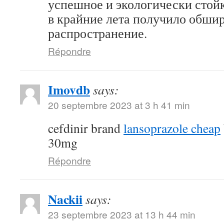
успешное и экологически стой
в крайние лета получило обши
распространение.
Répondre
Imovdb
says:
20 septembre 2023 at 3 h 41 min
cefdinir brand
lansoprazole cheap
30mg
Répondre
Nackii
says:
23 septembre 2023 at 13 h 44 min