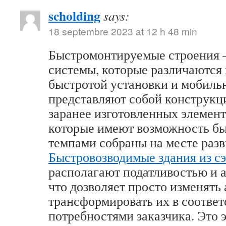
scholding
says:
18 septembre 2023 at 12 h 48 min
Быстромонтируемые строения –
системы, которые различаются
быстротой установки и мобиль
представляют собой конструкц
заранее изготовленных элемент
которые имеют возможность б
темпами собраны на месте разв
Быстровозводимые здания из с
располагают податливостью и 
что дозволяет просто изменять 
трансформировать их в соответ
потребностями заказчика. Это