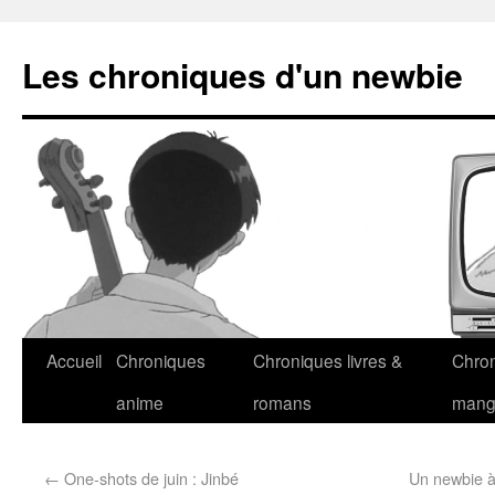
Les chroniques d'un newbie
Accueil
Chroniques
Chroniques livres &
Chro
anime
romans
man
←
One-shots de juin : Jinbé
Un newbie à