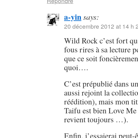
Répondre
a-yin
says:
20 décembre 2012 at 14 h 
Wild Rock c’est fort 
fous rires à sa lecture 
que ce soit foncièremen
quoi….
C’est prépublié dans un
aussi rejoint la collect
réédition), mais mon ti
Taifu est bien Love Me
revient toujours …).
Enfin, j’essaierai peut-ê