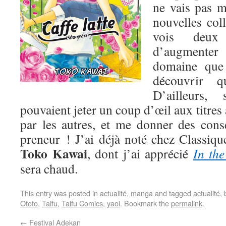
ne vais pas m
nouvelles coll
vois deux 
d’augmenter
domaine que
découvrir q
D’ailleurs,
pouvaient jeter un coup d’œil aux titres
par les autres, et me donner des conse
preneur ! J’ai déjà noté chez Classiqu
Toko Kawai
, dont j’ai apprécié
In th
sera chaud.
This entry was posted in
actualité
,
manga
and tagged
actualité
,
Ototo
,
Taifu
,
Taifu Comics
,
yaoi
. Bookmark the
permalink
.
←
Festival Adekan