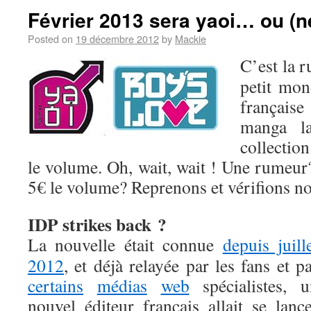
Février 2013 sera yaoi… ou (n
Posted on
19 décembre 2012
by
Mackie
C’est la r
petit mon
française
manga l
collection
le volume. Oh, wait, wait ! Une rumeu
5€ le volume? Reprenons et vérifions no
IDP strikes back ?
La nouvelle était connue
depuis j
uill
2012
, et déjà relayée par les fans et p
certains
médias
web
spécialistes, u
nouvel éditeur français allait se lanc