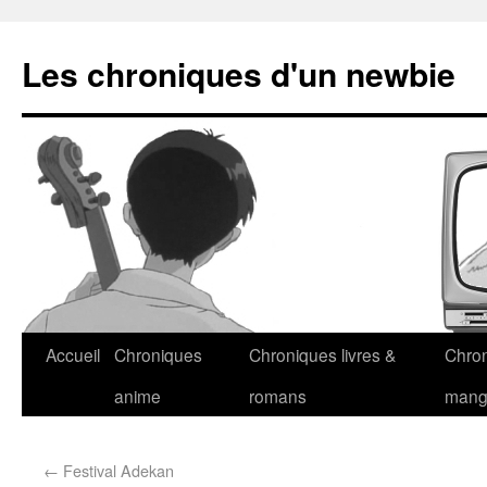
Les chroniques d'un newbie
Accueil
Chroniques
Chroniques livres &
Chro
anime
romans
man
←
Festival Adekan