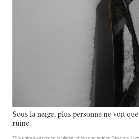
Sous la neige, plus personne ne voit que
ruine.
This entry was posted in
blabla
,
photo
and tagged
Chartres
,
hive