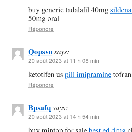
buy generic tadalafil 40mg
sildena
50mg oral
Répondre
Qopsvo
says:
20 août 2023 at 11 h 08 min
ketotifen us
pill imipramine
tofran
Répondre
Bpsafq
says:
20 août 2023 at 14 h 54 min
buy mintop for sale
best ed drug
ch