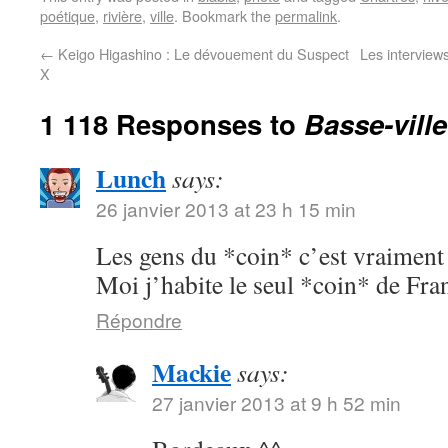
poétique
,
rivière
,
ville
. Bookmark the
permalink
.
←
Keigo Higashino : Le dévouement du Suspect
Les interview
X
1 118 Responses to
Basse-ville
Lunch
says:
26 janvier 2013 at 23 h 15 min
Les gens du *coin* c’est vraimen
Moi j’habite le seul *coin* de Fran
Répondre
Mackie
says:
27 janvier 2013 at 9 h 52 min