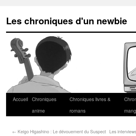
Les chroniques d'un newbie
Accueil
Chroniques
Chroniques livres &
Chro
anime
romans
man
←
Keigo Higashino : Le dévouement du Suspect
Les interview