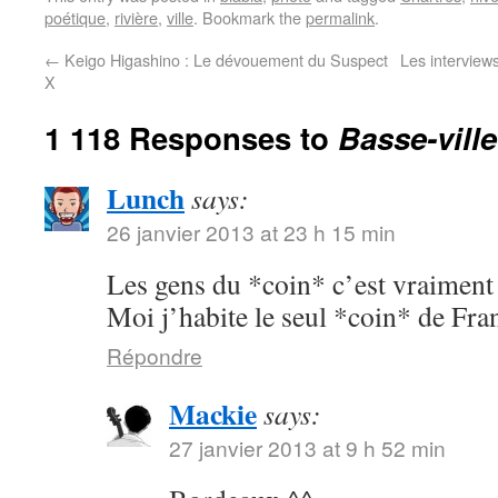
poétique
,
rivière
,
ville
. Bookmark the
permalink
.
←
Keigo Higashino : Le dévouement du Suspect
Les interview
X
1 118 Responses to
Basse-ville
Lunch
says:
26 janvier 2013 at 23 h 15 min
Les gens du *coin* c’est vraimen
Moi j’habite le seul *coin* de Fran
Répondre
Mackie
says:
27 janvier 2013 at 9 h 52 min