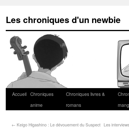
Les chroniques d'un newbie
Accueil
Chroniques
Chroniques livres &
Chro
anime
romans
man
←
Keigo Higashino : Le dévouement du Suspect
Les interview