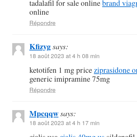
tadalafil for sale online
brand viagr
online
Répondre
Kfizyg
says:
18 août 2023 at 4 h 08 min
ketotifen 1 mg price
ziprasidone o
generic imipramine 75mg
Répondre
Mpcqqw
says:
18 août 2023 at 4 h 17 min
cialis usa
cialis 40mg us
sildenafil