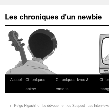
Les chroniques d'un newbie
Accueil
Chroniques
Chroniques livres &
Chro
anime
romans
man
←
Keigo Higashino : Le dévouement du Suspect
Les interview