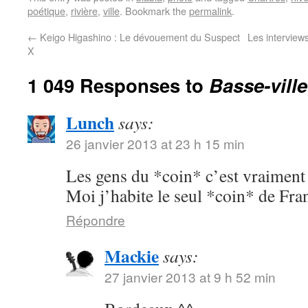
poétique
,
rivière
,
ville
. Bookmark the
permalink
.
←
Keigo Higashino : Le dévouement du Suspect
Les interview
X
1 049 Responses to
Basse-ville
Lunch
says:
26 janvier 2013 at 23 h 15 min
Les gens du *coin* c’est vraimen
Moi j’habite le seul *coin* de Fran
Répondre
Mackie
says:
27 janvier 2013 at 9 h 52 min