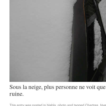
Sous la neige, plus personne ne voit que
ruine.
This entry was posted in
blabla
,
photo
and tagged
Chartres
,
hive