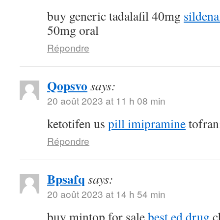
buy generic tadalafil 40mg
sildena
50mg oral
Répondre
Qopsvo
says:
20 août 2023 at 11 h 08 min
ketotifen us
pill imipramine
tofran
Répondre
Bpsafq
says:
20 août 2023 at 14 h 54 min
buy mintop for sale
best ed drug
ch