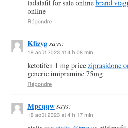
tadalafil for sale online
brand viagr
online
Répondre
Kfizyg
says:
18 août 2023 at 4 h 08 min
ketotifen 1 mg price
ziprasidone o
generic imipramine 75mg
Répondre
Mpcqqw
says:
18 août 2023 at 4 h 17 min
cialis usa
cialis 40mg us
sildenafil