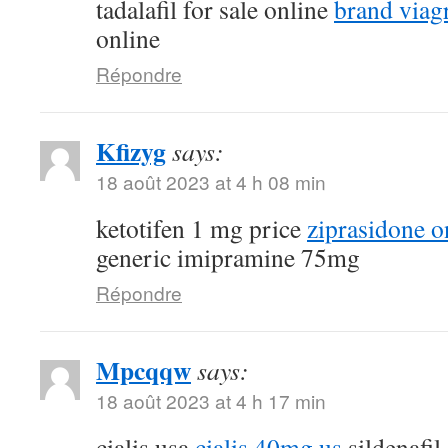
tadalafil for sale online
brand viagr
online
Répondre
Kfizyg
says:
18 août 2023 at 4 h 08 min
ketotifen 1 mg price
ziprasidone o
generic imipramine 75mg
Répondre
Mpcqqw
says:
18 août 2023 at 4 h 17 min
cialis usa
cialis 40mg us
sildenafil