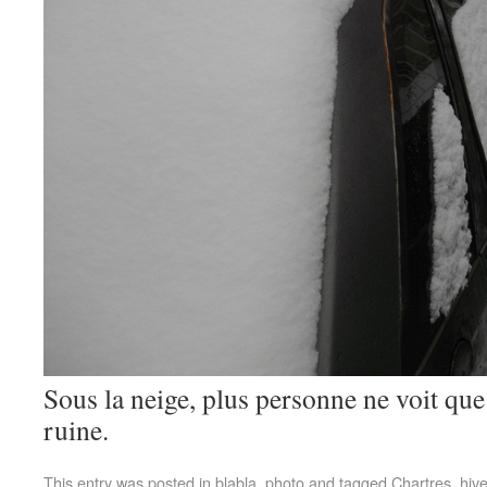
Sous la neige, plus personne ne voit que
ruine.
This entry was posted in
blabla
,
photo
and tagged
Chartres
,
hive