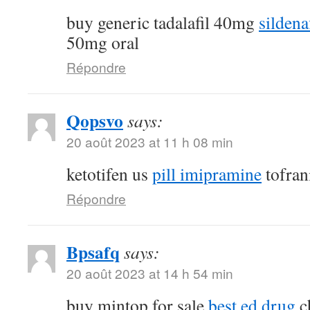
buy generic tadalafil 40mg
sildena
50mg oral
Répondre
Qopsvo
says:
20 août 2023 at 11 h 08 min
ketotifen us
pill imipramine
tofran
Répondre
Bpsafq
says:
20 août 2023 at 14 h 54 min
buy mintop for sale
best ed drug
ch