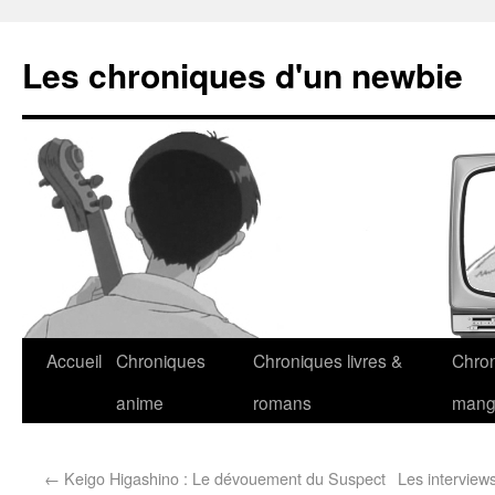
Les chroniques d'un newbie
Accueil
Chroniques
Chroniques livres &
Chro
anime
romans
man
←
Keigo Higashino : Le dévouement du Suspect
Les interview