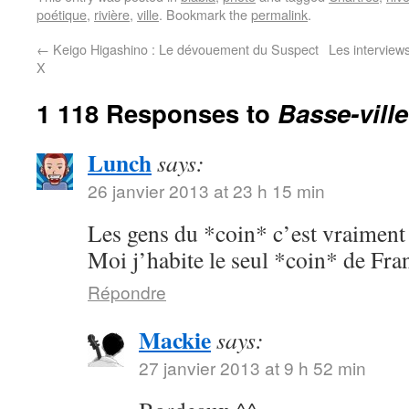
poétique
,
rivière
,
ville
. Bookmark the
permalink
.
←
Keigo Higashino : Le dévouement du Suspect
Les interview
X
1 118 Responses to
Basse-ville
Lunch
says:
26 janvier 2013 at 23 h 15 min
Les gens du *coin* c’est vraimen
Moi j’habite le seul *coin* de Fran
Répondre
Mackie
says:
27 janvier 2013 at 9 h 52 min