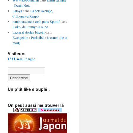
Www.Robbuiter.nl
dans
Enfin terminé
: Death Note
Latoya
dans
La bête aveugle,
d’Edogawa Ranpo
remboursement cash paris Sportif
dans
Koko, de Fumiyo Kouno
baccarat storten bitcoin
dans
Evangelion : Pachelbel : le canon (de la
mort).
Visiteurs
153 Users
En ligne
Un p’tit like siouplé :
On peut aussi me trouver là