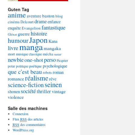
Guten Tag
anime
baston
aventure
blog
drame
enfance
cinéma
Delcourt
fantastique
enquête
Evangelion
histoire
guerre
Glénat
Japon
humour
Kana
manga
livre
mangaka
mécha
mort
musique classique
nanar
newbie
perso
one-shot
Picquier
psychologique
poétique
polar
politique
que c'est beau
roman
robots
réalisme
romance
rêve
seinen
science-fiction
société
thriller
vintage
shonen
violence
Salle des machines
Connexion
Flux
RSS
des articles
RSS
des commentaires
WordPress.org