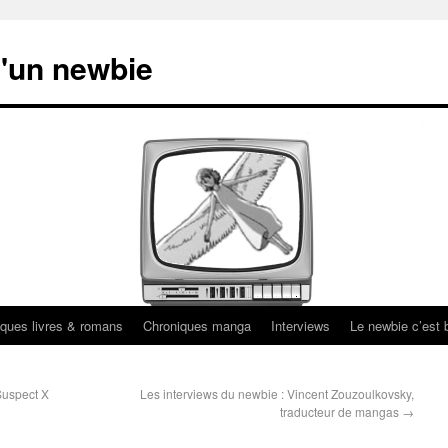
'un newbie
ques livres & romans
Chroniques manga
Interviews
Le newbie c’est b
Suspect X
Les interviews du newbie : Vincent Zouzoulkovsky,
traducteur de mangas
→