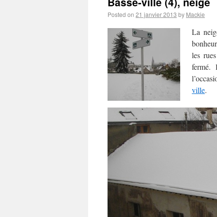
Basse-ville (4), neige
Posted on
21 janvier 2013
by
Mackie
La neig
bonheur
les rue
fermé. 
l’occas
ville
.