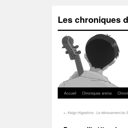
Les chroniques d
Accueil
Chroniques anime
Chroni
←
Keigo Higashino : Le dévouement du 