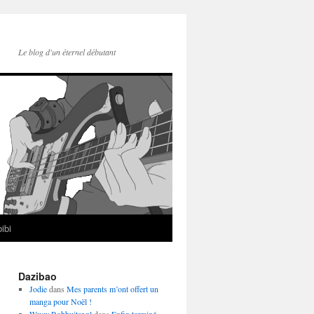
Le blog d'un éternel débutant
ibi
Dazibao
Jodie
dans
Mes parents m’ont offert un
manga pour Noël !