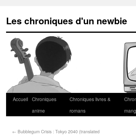
Les chroniques d'un newbie
Accueil
Chroniques
Chroniques livres &
Chro
anime
romans
man
←
Bubblegum Crisis : Tokyo 2040 (translated