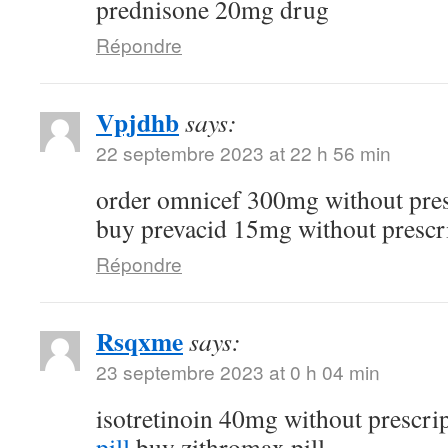
prednisone 20mg drug
Répondre
Vpjdhb
says:
22 septembre 2023 at 22 h 56 min
order omnicef 300mg without pre
buy prevacid 15mg without prescr
Répondre
Rsqxme
says:
23 septembre 2023 at 0 h 04 min
isotretinoin 40mg without prescri
pill
buy zithromax pill