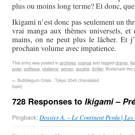
plus ou moins long terme? Et donc, que 
Ikigami n’est donc pas seulement un thri
vrai manga aux thèmes universels, et 
mains, on ne peut plus le lâcher. Et j
prochain volume avec impatience.
This entry was posted in
archives
,
manga
and tagged
drame
,
Ik
polar
,
politique
,
réalisme
,
seinen
,
société
,
thriller
. Bookmark the
←
Bubblegum Crisis : Tokyo 2040 (translated
topic)
728 Responses to
Ikigami – Pr
Pingback:
Dossier A. – Le Continent Perdu | Les