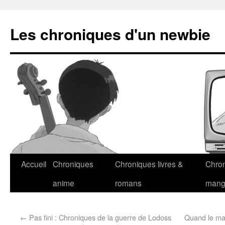
Les chroniques d'un newbie
Accueil
Chroniques
Chroniques livres &
Chro
anime
romans
man
←
Pas fini : Chroniques de la guerre de Lodoss
Quand le man