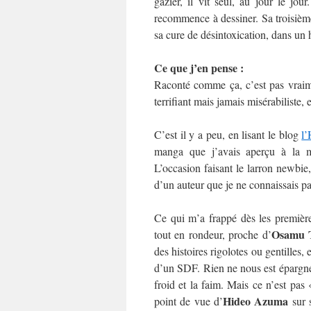
gazier, il vit seul, au jour le jo
recommence à dessiner. Sa troisième 
sa cure de désintoxication, dans un 
Ce que j’en pense :
Raconté comme ça, c’est pas vraim
terrifiant mais jamais misérabiliste, 
C’est il y a peu, en lisant le blog
l’
manga que j’avais aperçu à la 
L’occasion faisant le larron newbie,
d’un auteur que je ne connaissais pas
Ce qui m’a frappé dès les premières
Osamu 
tout en rondeur, proche d’
des histoires rigolotes ou gentilles, 
d’un SDF. Rien ne nous est épargné :
froid et la faim. Mais ce n’est pas 
Hideo Azuma
point de vue d’
sur s