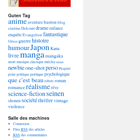
Guten Tag
anime
baston
aventure
blog
drame
enfance
cinéma
Delcourt
fantastique
enquête
Evangelion
histoire
guerre
Glénat
Japon
humour
Kana
manga
livre
mangaka
mécha
mort
musique classique
nanar
newbie
perso
one-shot
Picquier
psychologique
poétique
polar
politique
que c'est beau
roman
robots
réalisme
romance
rêve
seinen
science-fiction
société
thriller
vintage
shonen
violence
Salle des machines
Connexion
Flux
RSS
des articles
RSS
des commentaires