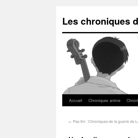
Les chroniques d
Accueil
Chroniques anime
Chroni
←
Pas fini : Chroniques de la guerre de 