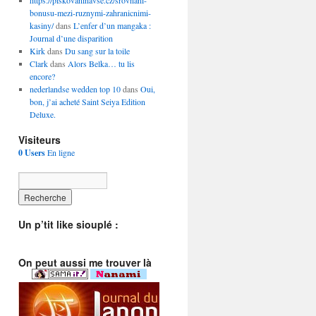
https://piskovaninavse.cz/srovnani-
bonusu-mezi-ruznymi-zahranicnimi-
kasiny/
dans
L’enfer d’un mangaka :
Journal d’une disparition
Kirk
dans
Du sang sur la toile
Clark
dans
Alors Belka… tu lis
encore?
nederlandse wedden top 10
dans
Oui,
bon, j’ai acheté Saint Seiya Edition
Deluxe.
Visiteurs
0 Users
En ligne
Un p’tit like siouplé :
On peut aussi me trouver là