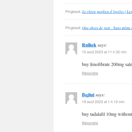
Pingback:
Le chien gardien d’étoiles | L
Pingback:
One-shots de juin : Sans même 
Rnlkek
says:
15 août 2023 at 11 h 32 min
buy fenofibrate 200mg sal
Répondre
Bqjiui
says:
19 août 2023 at 1 h 10 min
buy tadalafil 10mg without
Répondre