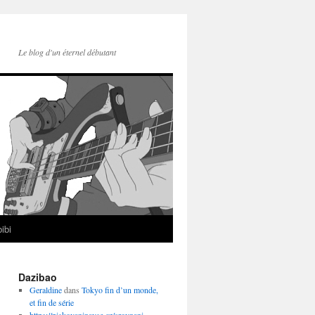
Le blog d'un éternel débutant
ibi
Dazibao
Geraldine
dans
Tokyo fin d’un monde,
et fin de série