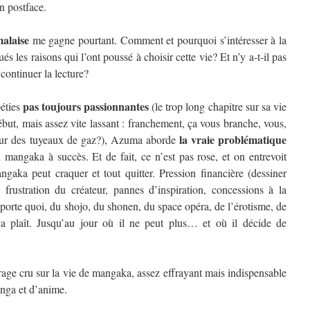
en postface.
alaise
me gagne pourtant. Comment et pourquoi s’intéresser à la
 les raisons qui l’ont poussé à choisir cette vie? Et n’y a-t-il pas
ontinuer la lecture?
pas toujours passionnantes
péties
(le trop long chapitre sur sa vie
but, mais assez vite lassant : franchement, ça vous branche, vous,
la vraie problématique
on sur des tuyeaux de gaz?), Azuma aborde
n mangaka à succès. Et de fait, ce n’est pas rose, et on entrevoit
aka peut craquer et tout quitter. Pression financière (dessiner
, frustration du créateur, pannes d’inspiration, concessions à la
rte quoi, du shojo, du shonen, du space opéra, de l’érotisme, de
a plaît. Jusqu’au jour où il ne peut plus… et où il décide de
rage cru sur la vie de mangaka, assez effrayant mais indispensable
anga et d’anime.