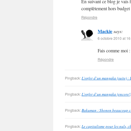
En suivant ce blog je vais 
complètement hors budget
Répondre
Mackie
says:
6 octobre 2010 at 16
Fais comme moi :
Répondre
Pingback:
L’enfer d’un mangaka (suite) :
Pingback:
L’enfer d’un mangaka (encore!)
Pingback:
Bakuman : Shonen beaucoup ce 
Pingback:
Le capitalisme pour les nuls, 