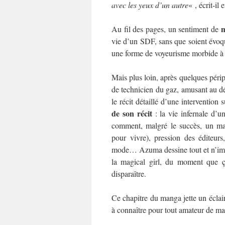
avec les yeux d’un autre
« , écrit-il 
m
Au fil des pages, un sentiment de
vie d’un SDF, sans que soient évoqués
une forme de voyeurisme morbide à c
Mais plus loin, après quelques péri
de technicien du gaz, amusant au dé
le récit détaillé d’une interventi
de son récit
: la vie infernale d’u
comment, malgré le succès, un mang
pour vivre), pression des éditeurs
mode… Azuma dessine tout et n’impo
la magical girl, du moment que ç
disparaître.
Ce chapitre du manga jette un éclai
à connaître pour tout amateur de m