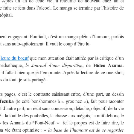
ur. Après un an de cette vie, il retourne de nouveau chez lui et
fuite se fera dans l’alcool. Le manga se termine par l’histoire de
hôpital.
ent engageant. Pourtant, c’est un manga plein d’humour, parfois
et sans auto-apitoiement. Il vaut le coup d’être lu.
Heure du boeuf
que mon attention était attirée par la critique d’un
Hideo Azuma
médiathèque,
le Journal d’une disparition
, de
.
 il fallait bien que je l’emprunte. Après la lecture de ce one-shot,
 du tout, je suis partagé.
 pages, c’est le contraste saisissant entre, d’une part, un dessin
Tezuka
(le côté bonshommes à « gros nez »), fait pour raconter
et d’autre part, un récit sans concession, détaché, objectif, de la vie
 la fouille des poubelles, la chasse aux mégots, la nuit dehors, le
« les Amants du *Pont-Neuf » : ici le propos est de faire rire, le
a vie étant optimiste : «
la base de l’humour est de se regarder