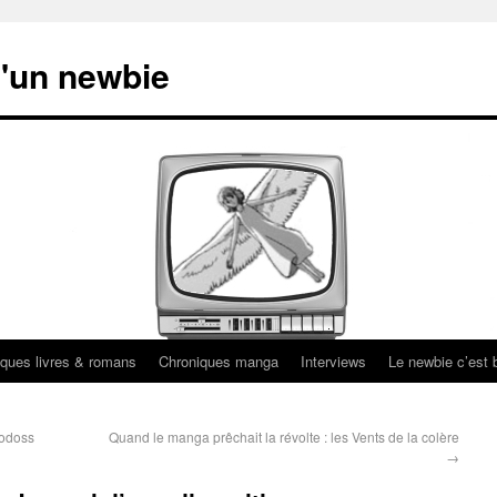
'un newbie
ques livres & romans
Chroniques manga
Interviews
Le newbie c’est b
Lodoss
Quand le manga prêchait la révolte : les Vents de la colère
→