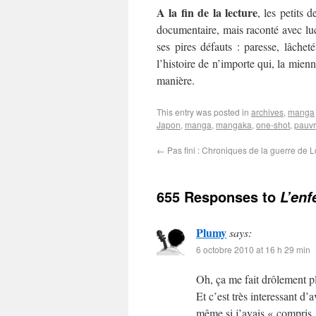
A la fin de la lecture
, les petits 
documentaire, mais raconté avec luc
ses pires défauts : paresse, lâchet
l’histoire de n’importe qui, la mienn
manière.
This entry was posted in
archives
,
manga
Japon
,
manga
,
mangaka
,
one-shot
,
pauvr
←
Pas fini : Chroniques de la guerre de 
655 Responses to
L’enf
Plumy
says:
6 octobre 2010 at 16 h 29 min
Oh, ça me fait drôlement pla
Et c’est très interessant d’
même si j’avais « compris » 