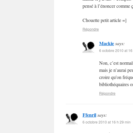
pensé à l’énoncer comme ç
Chouette petit article =]
Répondre
Mackie
says:
6 octobre 2010 at 16
Non, c’est normal 
mais je n’aurai peu
croire qu’on fréqu
bibliothéquaires 
Répondre
Ffenril
says:
6 octobre 2010 at 16 h 29 min