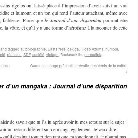
dessins rigolos ont laissé place à l’impression d’avoir suivi un vrai
idité et humour, et un ton qui rend l’auteur attachant, même avec
é, faiblesse. Parce que
le Journal d’une disparition
pourraît être
e, la vôtre, et qu’il y a une forme d’héroïsme à la raconter de cette
and tagged
autobiographie
,
East Press
,
gekiga
,
Hideo Azuma
,
humour
,
eté
,
réalisme
,
SDF
,
société
,
vintage
. Bookmark the
permalink
.
Lodoss
Quand le manga prêchait la révolte : les Vents de la colère
→
er d’un mangaka : Journal d’une disparition
isir de savoir que tu l’a lu après avoir lu mes retours sur le sujet !
avoir un retour différent sur ce manga également. Je veux dire,
qu’il dessinait tout et rien tant que ça fonctionnait, je n’aurai pas