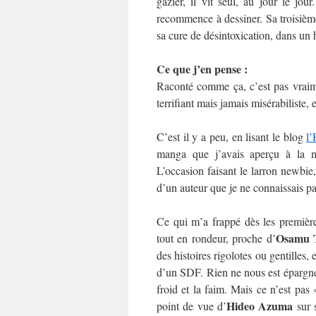
gazier, il vit seul, au jour le jo
recommence à dessiner. Sa troisième 
sa cure de désintoxication, dans un 
Ce que j’en pense :
Raconté comme ça, c’est pas vraim
terrifiant mais jamais misérabiliste, 
C’est il y a peu, en lisant le blog
l’
manga que j’avais aperçu à la 
L’occasion faisant le larron newbie,
d’un auteur que je ne connaissais pas
Ce qui m’a frappé dès les premières
Osamu 
tout en rondeur, proche d’
des histoires rigolotes ou gentilles, 
d’un SDF. Rien ne nous est épargné :
froid et la faim. Mais ce n’est pas 
Hideo Azuma
point de vue d’
sur s