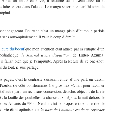
ur. Après un an de cette vie, il retourne de nouveau chez lui et
fuite se fera dans l’alcool. Le manga se termine par l’histoire de
hôpital.
ent engageant. Pourtant, c’est un manga plein d’humour, parfois
et sans auto-apitoiement. Il vaut le coup d’être lu.
Heure du boeuf
que mon attention était attirée par la critique d’un
Hideo Azuma
médiathèque,
le Journal d’une disparition
, de
.
 il fallait bien que je l’emprunte. Après la lecture de ce one-shot,
 du tout, je suis partagé.
 pages, c’est le contraste saisissant entre, d’une part, un dessin
Tezuka
(le côté bonshommes à « gros nez »), fait pour raconter
et d’autre part, un récit sans concession, détaché, objectif, de la vie
 la fouille des poubelles, la chasse aux mégots, la nuit dehors, le
« les Amants du *Pont-Neuf » : ici le propos est de faire rire, le
a vie étant optimiste : «
la base de l’humour est de se regarder