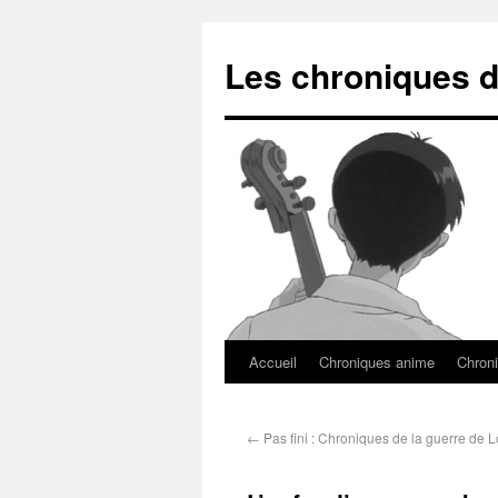
Les chroniques d
Accueil
Chroniques anime
Chroni
←
Pas fini : Chroniques de la guerre de 