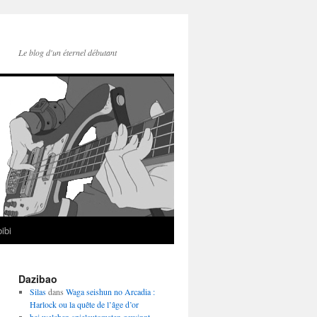
Le blog d'un éternel débutant
ibi
Dazibao
Silas
dans
Waga seishun no Arcadia :
Harlock ou la quête de l’âge d’or