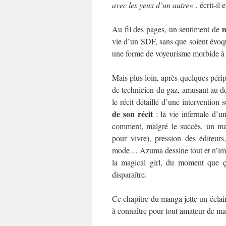
avec les yeux d’un autre
« , écrit-il 
m
Au fil des pages, un sentiment de
vie d’un SDF, sans que soient évoqués
une forme de voyeurisme morbide à c
Mais plus loin, après quelques péri
de technicien du gaz, amusant au dé
le récit détaillé d’une interventi
de son récit
: la vie infernale d’u
comment, malgré le succès, un mang
pour vivre), pression des éditeurs
mode… Azuma dessine tout et n’impo
la magical girl, du moment que ç
disparaître.
Ce chapitre du manga jette un éclai
à connaître pour tout amateur de m