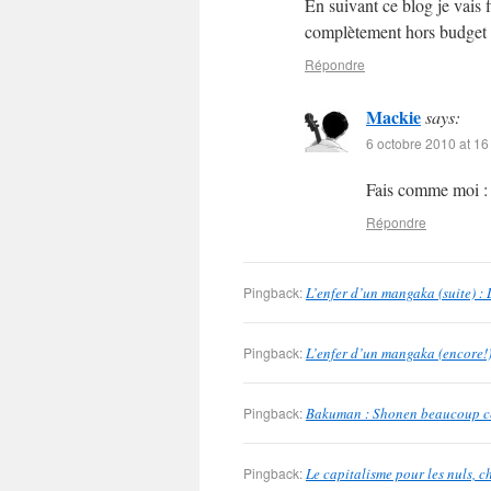
En suivant ce blog je vais 
complètement hors budget
Répondre
Mackie
says:
6 octobre 2010 at 16
Fais comme moi :
Répondre
Pingback:
L’enfer d’un mangaka (suite) :
Pingback:
L’enfer d’un mangaka (encore!)
Pingback:
Bakuman : Shonen beaucoup ce 
Pingback:
Le capitalisme pour les nuls, 