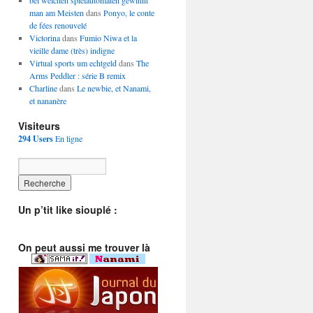
bei welchen spielautomaten gewinnt
man am Meisten
dans
Ponyo, le conte
de fées renouvelé
Victorina
dans
Fumio Niwa et la
vieille dame (très) indigne
Virtual sports um echtgeld
dans
The
Arms Peddler : série B remix
Charline
dans
Le newbie, et Nanami,
et nananère
Visiteurs
294 Users
En ligne
Un p’tit like siouplé :
On peut aussi me trouver là