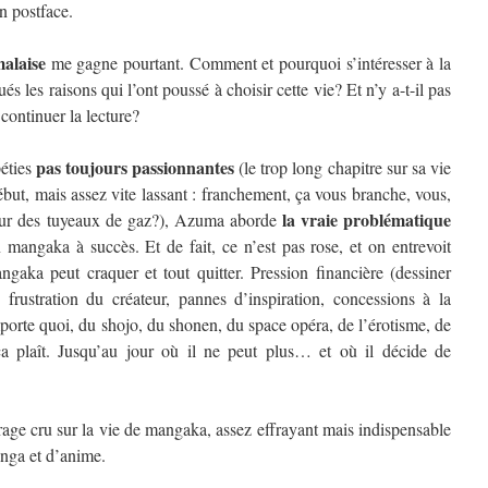
en postface.
alaise
me gagne pourtant. Comment et pourquoi s’intéresser à la
 les raisons qui l’ont poussé à choisir cette vie? Et n’y a-t-il pas
ontinuer la lecture?
pas toujours passionnantes
péties
(le trop long chapitre sur sa vie
but, mais assez vite lassant : franchement, ça vous branche, vous,
la vraie problématique
on sur des tuyeaux de gaz?), Azuma aborde
n mangaka à succès. Et de fait, ce n’est pas rose, et on entrevoit
aka peut craquer et tout quitter. Pression financière (dessiner
, frustration du créateur, pannes d’inspiration, concessions à la
rte quoi, du shojo, du shonen, du space opéra, de l’érotisme, de
a plaît. Jusqu’au jour où il ne peut plus… et où il décide de
rage cru sur la vie de mangaka, assez effrayant mais indispensable
anga et d’anime.