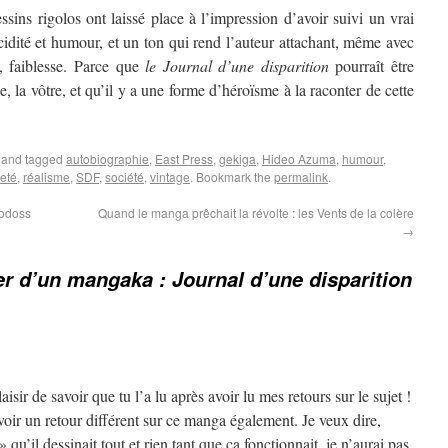
dessins rigolos ont laissé place à l’impression d’avoir suivi un vrai
idité et humour, et un ton qui rend l’auteur attachant, même avec
é, faiblesse. Parce que
le Journal d’une disparition
pourraît être
e, la vôtre, et qu’il y a une forme d’héroïsme à la raconter de cette
and tagged
autobiographie
,
East Press
,
gekiga
,
Hideo Azuma
,
humour
,
eté
,
réalisme
,
SDF
,
société
,
vintage
. Bookmark the
permalink
.
Lodoss
Quand le manga prêchait la révolte : les Vents de la colère
→
er d’un mangaka : Journal d’une disparition
isir de savoir que tu l’a lu après avoir lu mes retours sur le sujet !
avoir un retour différent sur ce manga également. Je veux dire,
qu’il dessinait tout et rien tant que ça fonctionnait, je n’aurai pas