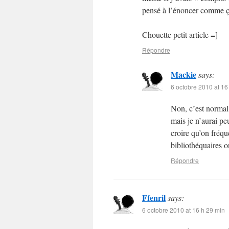
pensé à l’énoncer comme ç
Chouette petit article =]
Répondre
Mackie
says:
6 octobre 2010 at 16
Non, c’est normal 
mais je n’aurai peu
croire qu’on fréqu
bibliothéquaires 
Répondre
Ffenril
says:
6 octobre 2010 at 16 h 29 min