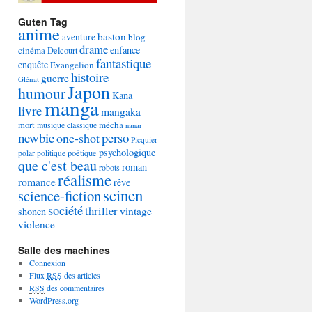
Guten Tag
anime
baston
aventure
blog
drame
enfance
cinéma
Delcourt
fantastique
enquête
Evangelion
histoire
guerre
Glénat
Japon
humour
Kana
manga
livre
mangaka
mécha
mort
musique classique
nanar
newbie
perso
one-shot
Picquier
psychologique
poétique
polar
politique
que c'est beau
roman
robots
réalisme
romance
rêve
seinen
science-fiction
société
thriller
vintage
shonen
violence
Salle des machines
Connexion
Flux
RSS
des articles
RSS
des commentaires
WordPress.org