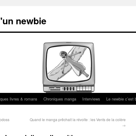
'un newbie
ques livres & romans
Chroniques manga
Interviews
Le newbie c’est b
Lodoss
Quand le manga prêchait la révolte : les Vents de la colère
→