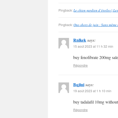
Pingback:
Le chien gardien d’étoiles | L
Pingback:
One-shots de juin : Sans même 
Rnlkek
says:
15 août 2023 at 11 h 32 min
buy fenofibrate 200mg sal
Répondre
Bqjiui
says:
19 août 2023 at 1 h 10 min
buy tadalafil 10mg without
Répondre