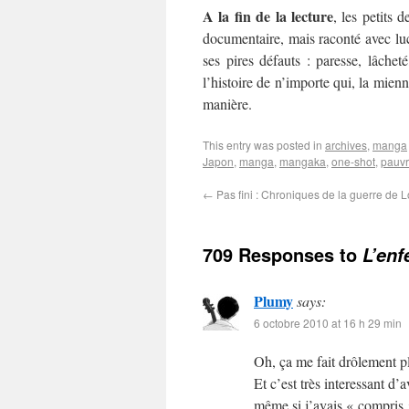
A la fin de la lecture
, les petits 
documentaire, mais raconté avec luc
ses pires défauts : paresse, lâchet
l’histoire de n’importe qui, la mienn
manière.
This entry was posted in
archives
,
manga
Japon
,
manga
,
mangaka
,
one-shot
,
pauvr
←
Pas fini : Chroniques de la guerre de 
709 Responses to
L’enf
Plumy
says:
6 octobre 2010 at 16 h 29 min
Oh, ça me fait drôlement pla
Et c’est très interessant d’
même si j’avais « compris » 