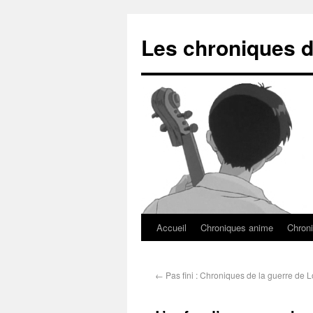
Les chroniques d
Accueil
Chroniques anime
Chroni
←
Pas fini : Chroniques de la guerre de 