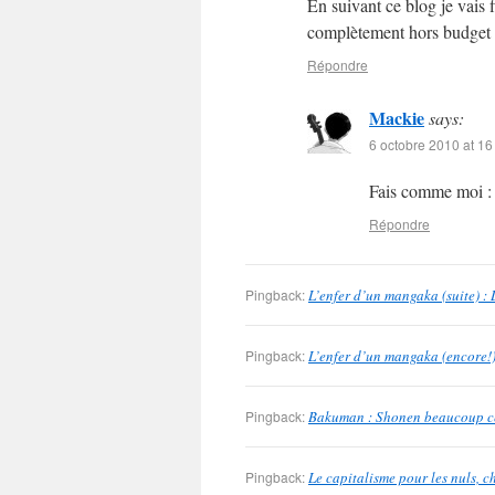
En suivant ce blog je vais 
complètement hors budget
Répondre
Mackie
says:
6 octobre 2010 at 16
Fais comme moi :
Répondre
Pingback:
L’enfer d’un mangaka (suite) :
Pingback:
L’enfer d’un mangaka (encore!)
Pingback:
Bakuman : Shonen beaucoup ce 
Pingback:
Le capitalisme pour les nuls, 