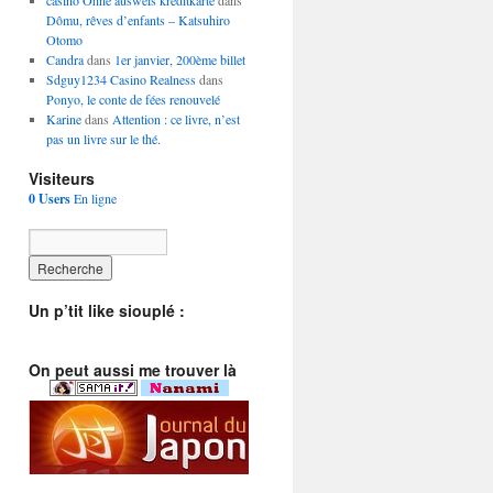
casino Ohne ausweis kreditkarte
dans
Dômu, rêves d’enfants – Katsuhiro
Otomo
Candra
dans
1er janvier, 200ème billet
Sdguy1234 Casino Realness
dans
Ponyo, le conte de fées renouvelé
Karine
dans
Attention : ce livre, n’est
pas un livre sur le thé.
Visiteurs
0 Users
En ligne
Un p’tit like siouplé :
On peut aussi me trouver là