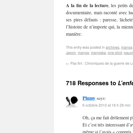
A la fin de la lecture
, les petits 
documentaire, mais raconté avec luc
ses pires défauts : paresse, lâchet
l’histoire de n’importe qui, la mienn
manière.
This entry was posted in
archives
,
manga
Japon
,
manga
,
mangaka
,
one-shot
,
pauvr
←
Pas fini : Chroniques de la guerre de 
718 Responses to
L’enf
Plumy
says:
6 octobre 2010 at 16 h 29 min
Oh, ça me fait drôlement pla
Et c’est très interessant d’
même si j’avais « compris » 