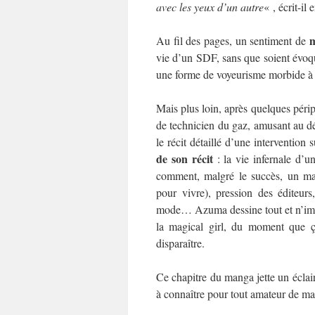
avec les yeux d’un autre
« , écrit-il 
m
Au fil des pages, un sentiment de
vie d’un SDF, sans que soient évoqués
une forme de voyeurisme morbide à c
Mais plus loin, après quelques péri
de technicien du gaz, amusant au dé
le récit détaillé d’une interventi
de son récit
: la vie infernale d’u
comment, malgré le succès, un mang
pour vivre), pression des éditeurs
mode… Azuma dessine tout et n’impo
la magical girl, du moment que ç
disparaître.
Ce chapitre du manga jette un éclai
à connaître pour tout amateur de m