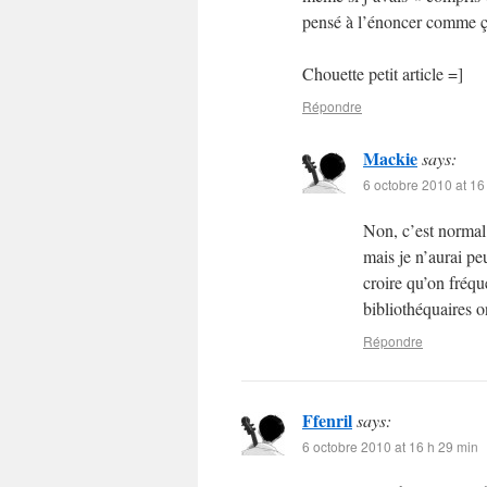
pensé à l’énoncer comme ç
Chouette petit article =]
Répondre
Mackie
says:
6 octobre 2010 at 16
Non, c’est normal 
mais je n’aurai peu
croire qu’on fréqu
bibliothéquaires 
Répondre
Ffenril
says:
6 octobre 2010 at 16 h 29 min