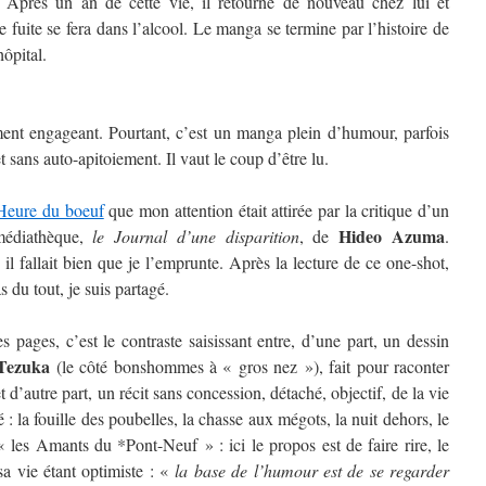
ur. Après un an de cette vie, il retourne de nouveau chez lui et
fuite se fera dans l’alcool. Le manga se termine par l’histoire de
hôpital.
ent engageant. Pourtant, c’est un manga plein d’humour, parfois
et sans auto-apitoiement. Il vaut le coup d’être lu.
Heure du boeuf
que mon attention était attirée par la critique d’un
Hideo Azuma
médiathèque,
le Journal d’une disparition
, de
.
 il fallait bien que je l’emprunte. Après la lecture de ce one-shot,
 du tout, je suis partagé.
 pages, c’est le contraste saisissant entre, d’une part, un dessin
Tezuka
(le côté bonshommes à « gros nez »), fait pour raconter
et d’autre part, un récit sans concession, détaché, objectif, de la vie
 la fouille des poubelles, la chasse aux mégots, la nuit dehors, le
« les Amants du *Pont-Neuf » : ici le propos est de faire rire, le
a vie étant optimiste : «
la base de l’humour est de se regarder