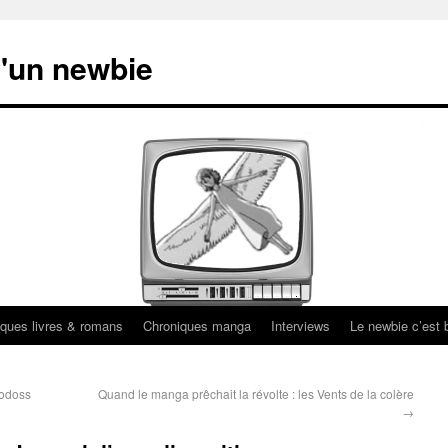
'un newbie
ques livres & romans
Chroniques manga
Interviews
Le newbie c’est b
Lodoss
Quand le manga prêchait la révolte : les Vents de la colère
→