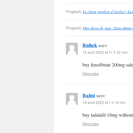
Pingback:
Le chien gardien d’étoiles | L
Pingback:
One-shots de juin : Sans même 
Rnlkek
says:
15 août 2023 at 11 h 32 min
buy fenofibrate 200mg sal
Répondre
Bqjiui
says:
19 août 2023 at 1 h 10 min
buy tadalafil 10mg without
Répondre