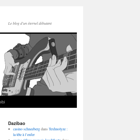
Le blog d'un éternel débutant
ibi
Dazibao
casino schneeberg
dans
Texhnolyze :
la tête à l’enfer