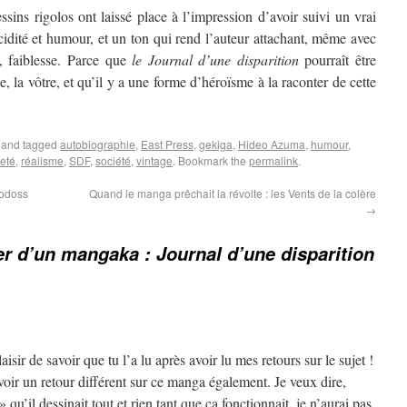
dessins rigolos ont laissé place à l’impression d’avoir suivi un vrai
idité et humour, et un ton qui rend l’auteur attachant, même avec
é, faiblesse. Parce que
le Journal d’une disparition
pourraît être
e, la vôtre, et qu’il y a une forme d’héroïsme à la raconter de cette
and tagged
autobiographie
,
East Press
,
gekiga
,
Hideo Azuma
,
humour
,
eté
,
réalisme
,
SDF
,
société
,
vintage
. Bookmark the
permalink
.
Lodoss
Quand le manga prêchait la révolte : les Vents de la colère
→
er d’un mangaka : Journal d’une disparition
isir de savoir que tu l’a lu après avoir lu mes retours sur le sujet !
avoir un retour différent sur ce manga également. Je veux dire,
qu’il dessinait tout et rien tant que ça fonctionnait, je n’aurai pas