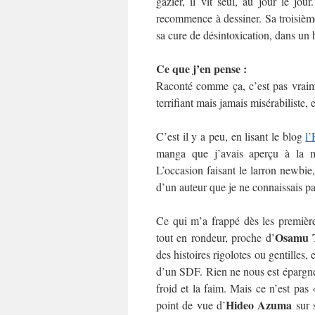
gazier, il vit seul, au jour le jo
recommence à dessiner. Sa troisième 
sa cure de désintoxication, dans un 
Ce que j’en pense :
Raconté comme ça, c’est pas vraim
terrifiant mais jamais misérabiliste, 
C’est il y a peu, en lisant le blog
l’
manga que j’avais aperçu à la 
L’occasion faisant le larron newbie,
d’un auteur que je ne connaissais pas
Ce qui m’a frappé dès les premières
Osamu 
tout en rondeur, proche d’
des histoires rigolotes ou gentilles, 
d’un SDF. Rien ne nous est épargné :
froid et la faim. Mais ce n’est pas 
Hideo Azuma
point de vue d’
sur s