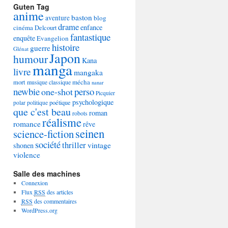
Guten Tag
anime
baston
aventure
blog
drame
enfance
cinéma
Delcourt
fantastique
enquête
Evangelion
histoire
guerre
Glénat
Japon
humour
Kana
manga
livre
mangaka
mécha
mort
musique classique
nanar
newbie
perso
one-shot
Picquier
psychologique
poétique
polar
politique
que c'est beau
roman
robots
réalisme
romance
rêve
seinen
science-fiction
société
thriller
vintage
shonen
violence
Salle des machines
Connexion
Flux
RSS
des articles
RSS
des commentaires
WordPress.org