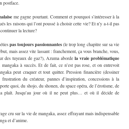
en postface.
alaise
me gagne pourtant. Comment et pourquoi s’intéresser à la
 les raisons qui l’ont poussé à choisir cette vie? Et n’y a-t-il pas
ontinuer la lecture?
pas toujours passionnantes
péties
(le trop long chapitre sur sa vie
but, mais assez vite lassant : franchement, ça vous branche, vous,
la vraie problématique
on sur des tuyeaux de gaz?), Azuma aborde
n mangaka à succès. Et de fait, ce n’est pas rose, et on entrevoit
aka peut craquer et tout quitter. Pression financière (dessiner
, frustration du créateur, pannes d’inspiration, concessions à la
rte quoi, du shojo, du shonen, du space opéra, de l’érotisme, de
a plaît. Jusqu’au jour où il ne peut plus… et où il décide de
rage cru sur la vie de mangaka, assez effrayant mais indispensable
anga et d’anime.