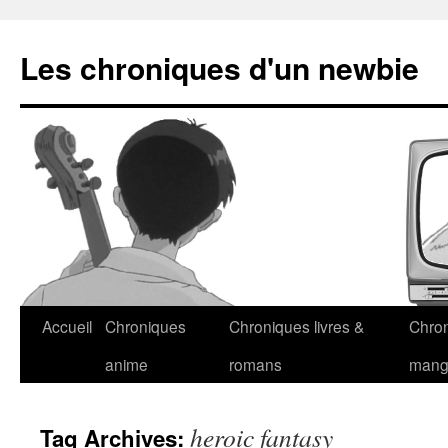
Les chroniques d'un newbie
Accueil
Chroniques
Chroniques livres &
Chro
anime
romans
man
heroic fantasy
Tag Archives: