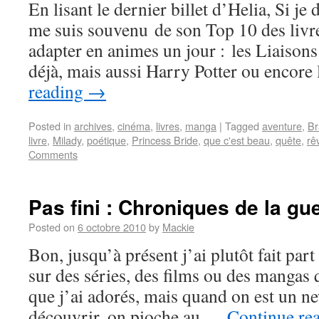
En lisant le dernier billet d’Helia, Si je 
me suis souvenu de son Top 10 des livre
adapter en animes un jour : les Liaison
déjà, mais aussi Harry Potter ou encor
reading
→
Posted in
archives
,
cinéma
,
livres
,
manga
|
Tagged
aventure
,
Br
livre
,
Milady
,
poétique
,
Princess Bride
,
que c'est beau
,
quête
,
rê
Comments
Pas fini : Chroniques de la g
Posted on
6 octobre 2010
by
Mackie
Bon, jusqu’à présent j’ai plutôt fait part
sur des séries, des films ou des mangas 
que j’ai adorés, mais quand on est un ne
découvrir, on pioche au …
Continue re