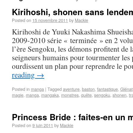
Kirihoshi, shonen sans lende
Posted on
15 novembre 2011
by
Mackie
Kirihoshi de Yuuki Nakashima Shueish
2009-2010 série « terminée » en 2 volu
l’ère Sengoku, les démons profitent de l
seigneurs humains pour tourmenter les 
ourdissent un plan pour reprendre le p
reading
→
Posted in
manga
|
Tagged
aventure
,
baston
,
fantastique
,
Glénat
magie
,
manga
,
mangaka
,
monstres
,
quête
,
sengoku
,
shonen
,
tr
Princess Bride : faites-en un 
Posted on
9 juin 2011
by
Mackie