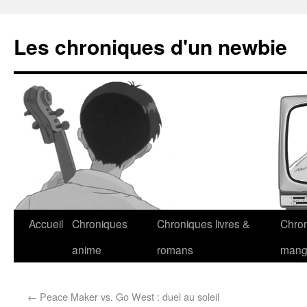
Les chroniques d'un newbie
Accueil
Chroniques
Chroniques livres &
Chro
anime
romans
man
←
Peace Maker vs. Go West : duel au soleil