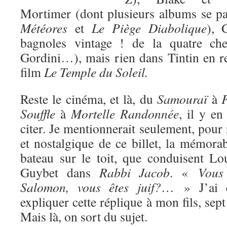
Mortimer (dont plusieurs albums se p
Météores
et
Le Piège Diabolique
), 
bagnoles vintage ! de la quatre ch
Gordini…), mais rien dans Tintin en re
film
Le Temple du Soleil.
Reste le cinéma, et là, du
Samouraï
à
Souffle
à
Mortelle Randonnée
, il y en
citer. Je mentionnerait seulement, pour r
et nostalgique de ce billet, la mémora
bateau sur le toit, que conduisent L
Guybet dans
Rabbi Jacob
. «
Vous
Salomon, vous êtes juif?
… » J’ai 
expliquer cette réplique à mon fils, sept
Mais là, on sort du sujet.