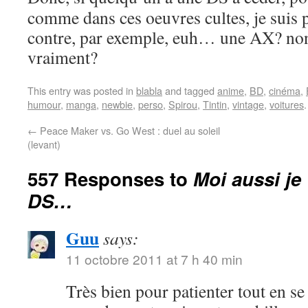
comme dans ces oeuvres cultes, je suis p
contre, par exemple, euh… une AX? no
vraiment?
This entry was posted in
blabla
and tagged
anime
,
BD
,
cinéma
,
humour
,
manga
,
newbie
,
perso
,
Spirou
,
Tintin
,
vintage
,
voitures
←
Peace Maker vs. Go West : duel au soleil
(levant)
557 Responses to
Moi aussi je
DS…
Guu
says:
11 octobre 2011 at 7 h 40 min
Très bien pour patienter tout en s