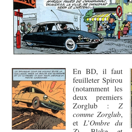
En BD, il faut
feuilleter Spirou
(notamment les
deux premiers
Zorglub :
Z
comme Zorglub
,
et
L’Ombre du
Z
), Blake et