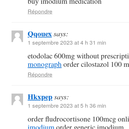
buy imodium medication
Répondre
Qqouex
says:
1 septembre 2023 at 4 h 31 min
etodolac 600mg without prescript
monograph
order cilostazol 100 m
Répondre
Hkxpep
says:
1 septembre 2023 at 5 h 36 min
order fludrocortisone 100mcg onl
imodium
order generic imodium