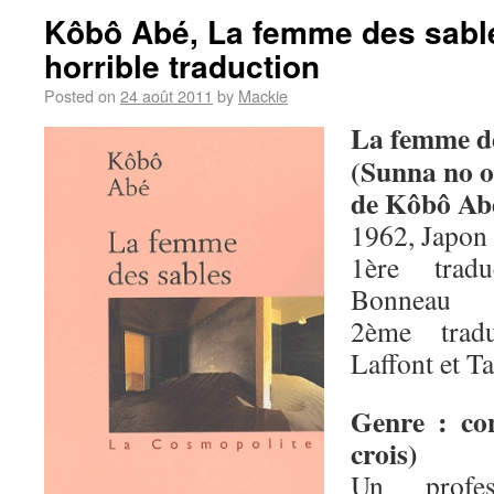
Kôbô Abé, La femme des sables
horrible traduction
Posted on
24 août 2011
by
Mackie
La femme de
(Sunna no 
de Kôbô Ab
1962, Japon 
1ère trad
Bonneau
2ème tradu
Laffont et T
Genre : con
crois)
Un profess