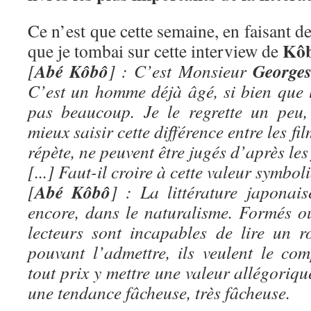
Ce n’est que cette semaine, en faisant de
Kôb
que je tombai sur cette interview de
Abé Kôbô
George
[
] : C’est Monsieur
C’est un homme déjà âgé, si bien que 
pas beaucoup. Je le regrette un peu,
mieux saisir cette différence entre les film
répète, ne peuvent être jugés d’après les 
[...] Faut-il croire à cette valeur symbo
Abé Kôbô
[
] : La littérature japonai
encore, dans le naturalisme. Formés ou
lecteurs sont incapables de lire un r
pouvant l’admettre, ils veulent le com
tout prix y mettre une valeur allégoriqu
une tendance fâcheuse, très fâcheuse.