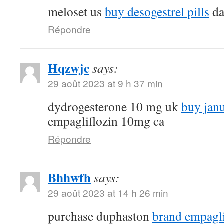
meloset us
buy desogestrel pills
da
Répondre
Hqzwjc
says:
29 août 2023 at 9 h 37 min
dydrogesterone 10 mg uk
buy jan
empagliflozin 10mg ca
Répondre
Bhhwfh
says:
29 août 2023 at 14 h 26 min
purchase duphaston
brand empagl