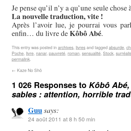
Je pense qu’il n’y a qu’une seule chose à
La nouvelle traduction, vite !
Après l’avoir lue, je pourrai vous parle
Kôbô Abé
enfin… du livre de
.
This entry was posted in
archives
,
livres
and tagged
absurde
,
ch
Poche
,
livre
,
nanar
,
pauvreté
,
roman
,
sensualité
,
Stock
,
surréal
permalink
.
←
Kaze No Shô
1 026 Responses to
Kôbô Abé,
sables : attention, horrible tra
Guu
says:
24 août 2011 at 8 h 50 min