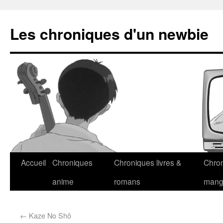
Les chroniques d'un newbie
Accueil
Chroniques
Chroniques livres &
Chro
anime
romans
man
←
Kaze No Shô