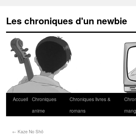
Les chroniques d'un newbie
Accueil
Chroniques
Chroniques livres &
Chro
anime
romans
man
←
Kaze No Shô