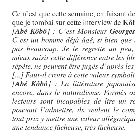
Ce n’est que cette semaine, en faisant de
Kôb
que je tombai sur cette interview de
Abé Kôbô
George
[
] : C’est Monsieur
C’est un homme déjà âgé, si bien que 
pas beaucoup. Je le regrette un peu,
mieux saisir cette différence entre les film
répète, ne peuvent être jugés d’après les 
[...] Faut-il croire à cette valeur symbo
Abé Kôbô
[
] : La littérature japonai
encore, dans le naturalisme. Formés ou
lecteurs sont incapables de lire un r
pouvant l’admettre, ils veulent le com
tout prix y mettre une valeur allégoriqu
une tendance fâcheuse, très fâcheuse.