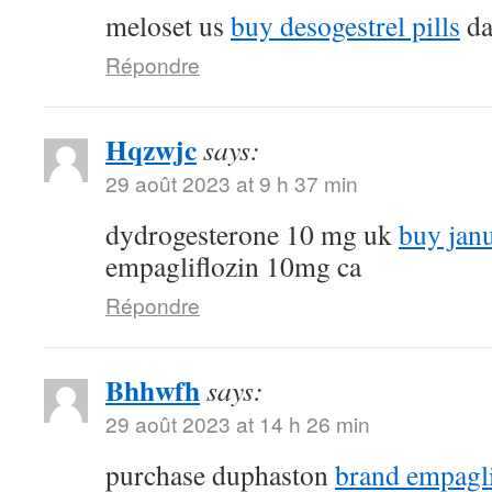
meloset us
buy desogestrel pills
da
Répondre
Hqzwjc
says:
29 août 2023 at 9 h 37 min
dydrogesterone 10 mg uk
buy jan
empagliflozin 10mg ca
Répondre
Bhhwfh
says:
29 août 2023 at 14 h 26 min
purchase duphaston
brand empagl