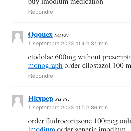
buy imodium medication
Répondre
Qqouex
says:
1 septembre 2023 at 4 h 31 min
etodolac 600mg without prescript
monograph
order cilostazol 100 m
Répondre
Hkxpep
says:
1 septembre 2023 at 5 h 36 min
order fludrocortisone 100mcg onl
imodium
order generic imodium