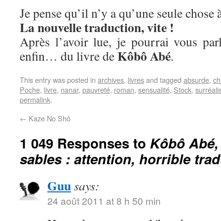
Je pense qu’il n’y a qu’une seule chose à
La nouvelle traduction, vite !
Après l’avoir lue, je pourrai vous parle
Kôbô Abé
enfin… du livre de
.
This entry was posted in
archives
,
livres
and tagged
absurde
,
ch
Poche
,
livre
,
nanar
,
pauvreté
,
roman
,
sensualité
,
Stock
,
surréal
permalink
.
←
Kaze No Shô
1 049 Responses to
Kôbô Abé,
sables : attention, horrible tra
Guu
says:
24 août 2011 at 8 h 50 min