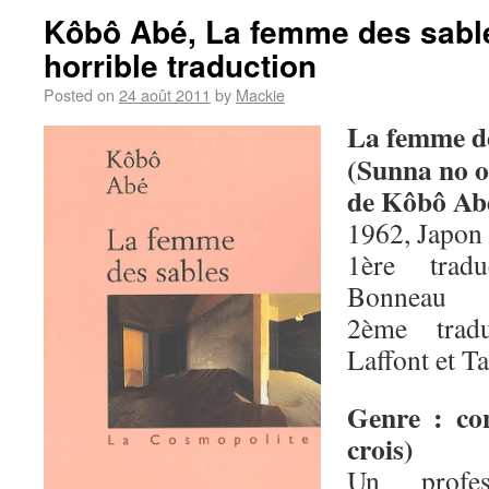
Kôbô Abé, La femme des sables
horrible traduction
Posted on
24 août 2011
by
Mackie
La femme de
(Sunna no 
de Kôbô Ab
1962, Japon 
1ère trad
Bonneau
2ème tradu
Laffont et T
Genre : con
crois)
Un profess