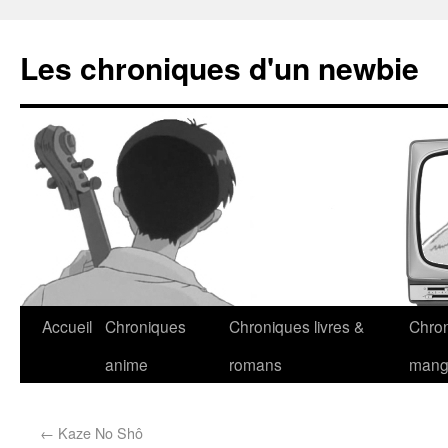
Les chroniques d'un newbie
Accueil
Chroniques
Chroniques livres &
Chro
anime
romans
man
←
Kaze No Shô