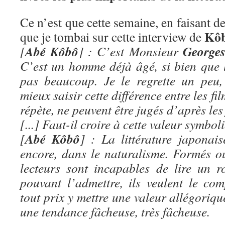
Ce n’est que cette semaine, en faisant de
Kôb
que je tombai sur cette interview de
Abé Kôbô
George
[
] : C’est Monsieur
C’est un homme déjà âgé, si bien que 
pas beaucoup. Je le regrette un peu,
mieux saisir cette différence entre les film
répète, ne peuvent être jugés d’après les 
[...] Faut-il croire à cette valeur symbo
Abé Kôbô
[
] : La littérature japonai
encore, dans le naturalisme. Formés ou
lecteurs sont incapables de lire un r
pouvant l’admettre, ils veulent le com
tout prix y mettre une valeur allégoriqu
une tendance fâcheuse, très fâcheuse.