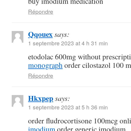
buy imodium medication
Répondre
Qqouex
says:
1 septembre 2023 at 4 h 31 min
etodolac 600mg without prescript
monograph
order cilostazol 100 m
Répondre
Hkxpep
says:
1 septembre 2023 at 5 h 36 min
order fludrocortisone 100mcg onl
imodium
order generic imodium