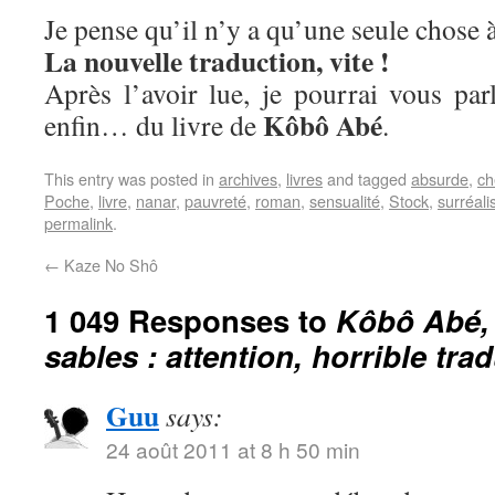
Je pense qu’il n’y a qu’une seule chose à
La nouvelle traduction, vite !
Après l’avoir lue, je pourrai vous parle
Kôbô Abé
enfin… du livre de
.
This entry was posted in
archives
,
livres
and tagged
absurde
,
ch
Poche
,
livre
,
nanar
,
pauvreté
,
roman
,
sensualité
,
Stock
,
surréal
permalink
.
←
Kaze No Shô
1 049 Responses to
Kôbô Abé,
sables : attention, horrible tra
Guu
says:
24 août 2011 at 8 h 50 min