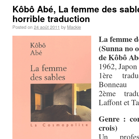
Kôbô Abé, La femme des sables
horrible traduction
Posted on
24 août 2011
by
Mackie
La femme de
(Sunna no 
de Kôbô Ab
1962, Japon 
1ère trad
Bonneau
2ème tradu
Laffont et T
Genre : con
crois)
Un profess