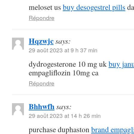
meloset us
buy desogestrel pills
da
Répondre
Hqzwjc
says:
29 août 2023 at 9 h 37 min
dydrogesterone 10 mg uk
buy jan
empagliflozin 10mg ca
Répondre
Bhhwfh
says:
29 août 2023 at 14 h 26 min
purchase duphaston
brand empagl