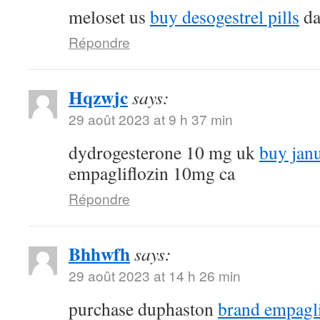
meloset us
buy desogestrel pills
da
Répondre
Hqzwjc
says:
29 août 2023 at 9 h 37 min
dydrogesterone 10 mg uk
buy jan
empagliflozin 10mg ca
Répondre
Bhhwfh
says:
29 août 2023 at 14 h 26 min
purchase duphaston
brand empagl