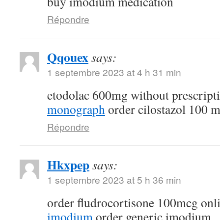
buy imodium medication
Répondre
Qqouex
says:
1 septembre 2023 at 4 h 31 min
etodolac 600mg without prescript
monograph
order cilostazol 100 m
Répondre
Hkxpep
says:
1 septembre 2023 at 5 h 36 min
order fludrocortisone 100mcg onl
imodium
order generic imodium