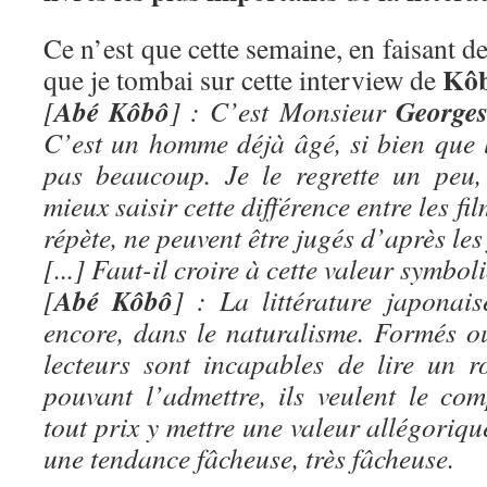
Ce n’est que cette semaine, en faisant de
Kôb
que je tombai sur cette interview de
Abé Kôbô
George
[
] : C’est Monsieur
C’est un homme déjà âgé, si bien que 
pas beaucoup. Je le regrette un peu,
mieux saisir cette différence entre les film
répète, ne peuvent être jugés d’après les 
[...] Faut-il croire à cette valeur symbo
Abé Kôbô
[
] : La littérature japonai
encore, dans le naturalisme. Formés ou
lecteurs sont incapables de lire un r
pouvant l’admettre, ils veulent le com
tout prix y mettre une valeur allégoriqu
une tendance fâcheuse, très fâcheuse.