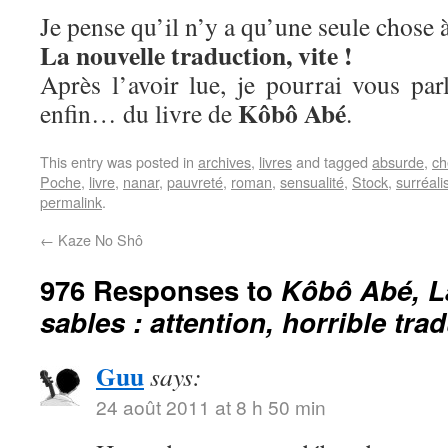
Je pense qu’il n’y a qu’une seule chose à
La nouvelle traduction, vite !
Après l’avoir lue, je pourrai vous parle
Kôbô Abé
enfin… du livre de
.
This entry was posted in
archives
,
livres
and tagged
absurde
,
ch
Poche
,
livre
,
nanar
,
pauvreté
,
roman
,
sensualité
,
Stock
,
surréal
permalink
.
←
Kaze No Shô
976 Responses to
Kôbô Abé, L
sables : attention, horrible tra
Guu
says:
24 août 2011 at 8 h 50 min