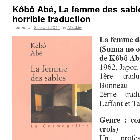
Kôbô Abé, La femme des sables
horrible traduction
Posted on
24 août 2011
by
Mackie
La femme de
(Sunna no 
de Kôbô Ab
1962, Japon 
1ère trad
Bonneau
2ème tradu
Laffont et T
Genre : con
crois)
Un profess