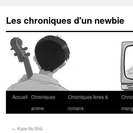
Les chroniques d'un newbie
Accueil
Chroniques
Chroniques livres &
Chro
anime
romans
man
←
Kaze No Shô