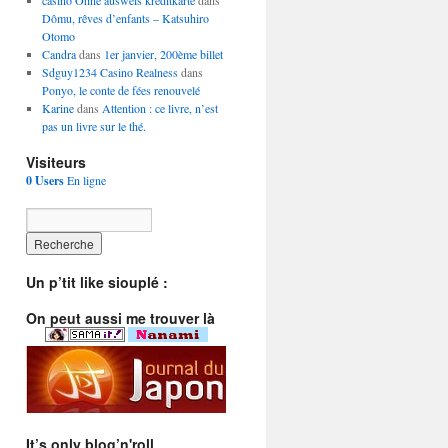
casino Ohne ausweis kreditkarte
dans
Dômu, rêves d’enfants – Katsuhiro
Otomo
Candra
dans
1er janvier, 200ème billet
Sdguy1234 Casino Realness
dans
Ponyo, le conte de fées renouvelé
Karine
dans
Attention : ce livre, n’est
pas un livre sur le thé.
Visiteurs
0 Users
En ligne
Un p’tit like siouplé :
On peut aussi me trouver là
It’s only blog’n'roll