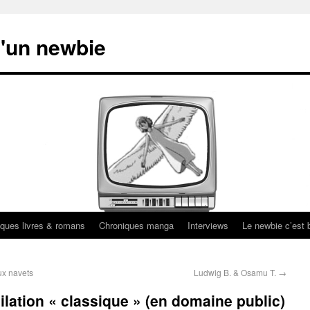
'un newbie
ques livres & romans
Chroniques manga
Interviews
Le newbie c’est b
ux navets
Ludwig B. & Osamu T.
→
lation « classique » (en domaine public)