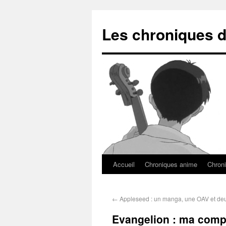
Les chroniques d
Accueil
Chroniques anime
Chroni
←
Appleseed : un manga, une OAV et de
Evangelion : ma compi