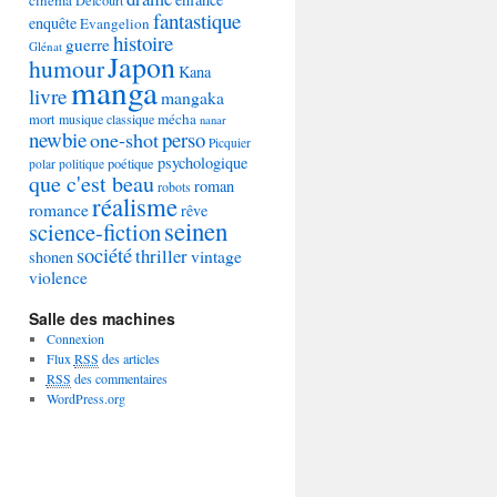
Delcourt
fantastique
enquête
Evangelion
histoire
guerre
Glénat
Japon
humour
Kana
manga
livre
mangaka
mécha
mort
musique classique
nanar
newbie
perso
one-shot
Picquier
psychologique
poétique
polar
politique
que c'est beau
roman
robots
réalisme
romance
rêve
seinen
science-fiction
société
thriller
vintage
shonen
violence
Salle des machines
Connexion
Flux
RSS
des articles
RSS
des commentaires
WordPress.org