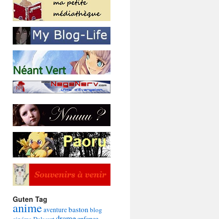
Guten Tag
anime
baston
aventure
blog
drame
enfance
cinéma