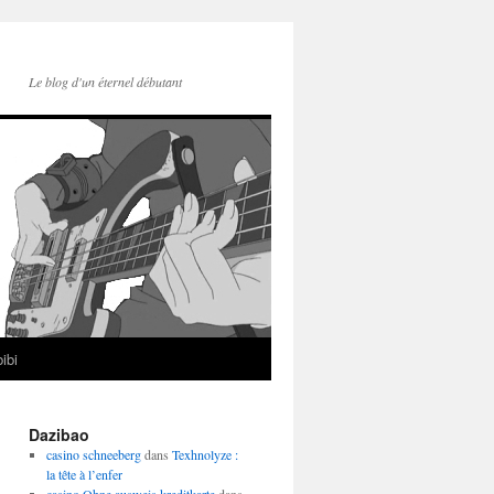
Le blog d'un éternel débutant
ibi
Dazibao
casino schneeberg
dans
Texhnolyze :
la tête à l’enfer