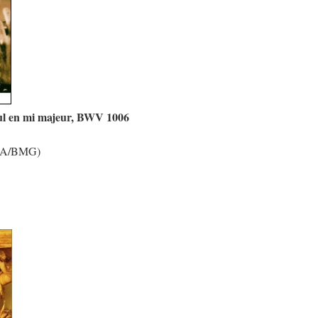
eul en mi majeur, BWV 1006
(RCA/BMG)