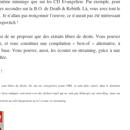
le même minutage que sur les CD Evangelion. Par exemple, pour
es secondes sur la B.O. de Death & Rebirth. Là, vous avez tout le
Je n’allais pas tronçonner l’oeuvre, ce n’aurait pas été intéressant
ropovitch !
isi de ne proposer que des extraits libres de droits. Vous pouvez
on, et vous constituer une compilation « best-of » alternative, à
e base. Vous pouvez, aussi, les écouter en streaming, grâce à une
llée.
 !
s sont libres de droits. Ils ont été enregistrés avant 1960, et sont donc entrés dans le domaine
s liens indiqués renvoient vers des fichiers mp3 qui ne sont pas hébergés sur mon blog, mais sur
galement au téléchargement ou à l’écoute en streaming.