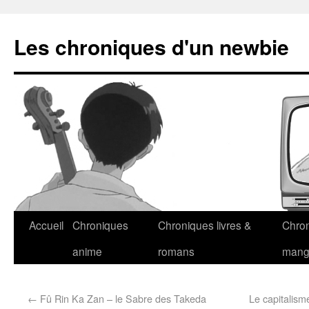
Les chroniques d'un newbie
Accueil
Chroniques
Chroniques livres &
Chro
anime
romans
man
←
Fû Rin Ka Zan – le Sabre des Takeda
Le capitalism