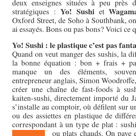
deux enseignes situées à peu près d
Yo! Sushi
Wagam
stratégiques :
et
Oxford Street, de Soho à Southbank, on l
ai essayés. Bons ou pas bons? Voici ce q
Yo! Sushi : le plastique c’est pas fant
Quand on veut manger des sushis, la diff
la bonne équation : bon + frais + pa
manque un des éléments, souven
entrepreneur anglais, Simon Woodroffe,
créer une chaîne de fast-foods à sus
kaiten-sushi, directement importé du J
s’installe au comptoir, où défilent sur u
ou des assiettes en plastique de différ
correspondant à un type de plat : sush
ou plats chauds. On paye