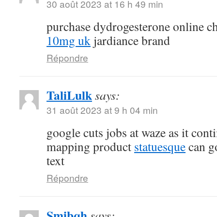
30 août 2023 at 16 h 49 min
purchase dydrogesterone online c
10mg uk
jardiance brand
Répondre
TaliLulk
says:
31 août 2023 at 9 h 04 min
google cuts jobs at waze as it cont
mapping product
statuesque
can go
text
Répondre
Smibqh
says: