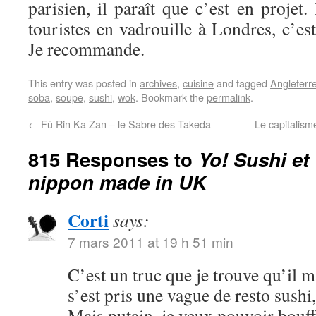
parisien, il paraît que c’est en projet.
touristes en vadrouille à Londres, c’es
Je recommande.
This entry was posted in
archives
,
cuisine
and tagged
Angleterr
soba
,
soupe
,
sushi
,
wok
. Bookmark the
permalink
.
←
Fû Rin Ka Zan – le Sabre des Takeda
Le capitalism
815 Responses to
Yo! Sushi e
nippon made in UK
Corti
says:
7 mars 2011 at 19 h 51 min
C’est un truc que je trouve qu’il
s’est pris une vague de resto sushi,
Mais putain, je veux pouvoir bouff