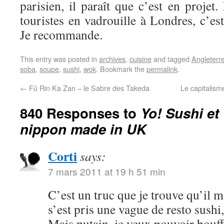
parisien, il paraît que c’est en projet.
touristes en vadrouille à Londres, c’es
Je recommande.
This entry was posted in
archives
,
cuisine
and tagged
Angleterr
soba
,
soupe
,
sushi
,
wok
. Bookmark the
permalink
.
←
Fû Rin Ka Zan – le Sabre des Takeda
Le capitalism
840 Responses to
Yo! Sushi e
nippon made in UK
Corti
says:
7 mars 2011 at 19 h 51 min
C’est un truc que je trouve qu’il
s’est pris une vague de resto sushi,
Mais putain, je veux pouvoir bouff