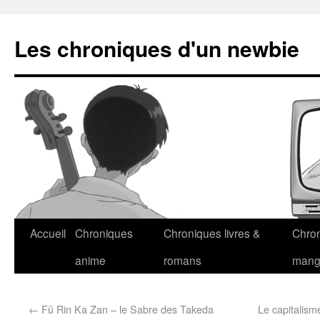
Les chroniques d'un newbie
Accueil
Chroniques
Chroniques livres &
Chro
anime
romans
man
←
Fû Rin Ka Zan – le Sabre des Takeda
Le capitalism