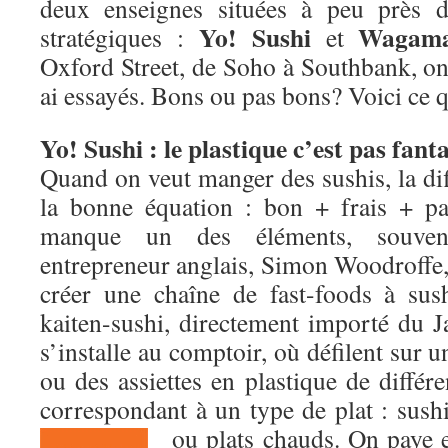
deux enseignes situées à peu près d
Yo! Sushi
Wagam
stratégiques :
et
Oxford Street, de Soho à Southbank, on l
ai essayés. Bons ou pas bons? Voici ce q
Yo! Sushi : le plastique c’est pas fant
Quand on veut manger des sushis, la diff
la bonne équation : bon + frais + pa
manque un des éléments, souven
entrepreneur anglais, Simon Woodroffe,
créer une chaîne de fast-foods à sus
kaiten-sushi, directement importé du J
s’installe au comptoir, où défilent sur u
ou des assiettes en plastique de différ
correspondant à un type de plat : sush
ou plats chauds. On paye