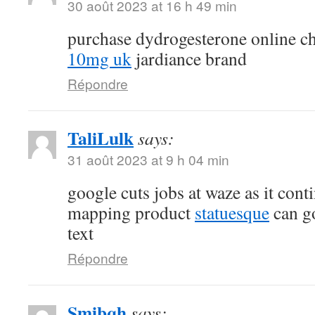
30 août 2023 at 16 h 49 min
purchase dydrogesterone online c
10mg uk
jardiance brand
Répondre
TaliLulk
says:
31 août 2023 at 9 h 04 min
google cuts jobs at waze as it cont
mapping product
statuesque
can go
text
Répondre
Smibqh
says: