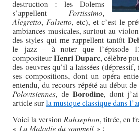
destruction : les Dolems
s’appellent
Fortissimo
,
Alegretto
,
Falsetto
, etc), et c’est le p
ambiances musicales, surtout au violon
De
des styles qui me rappellent tantôt
le jazz – à noter que l’épisode 1
Henri Duparc
compositeur
, célèbre po
des oeuvres qu’il a laissées (dépressif, i
ses compositions, dont un opéra entier
entendu, du recours répété au début de
Borodine
Polovtsiennes
, de
, dont j’a
article sur
la musique classique dans l’
Voici la version
Rahxephon
, titrée, en f
«
La Maladie du sommeil
» :