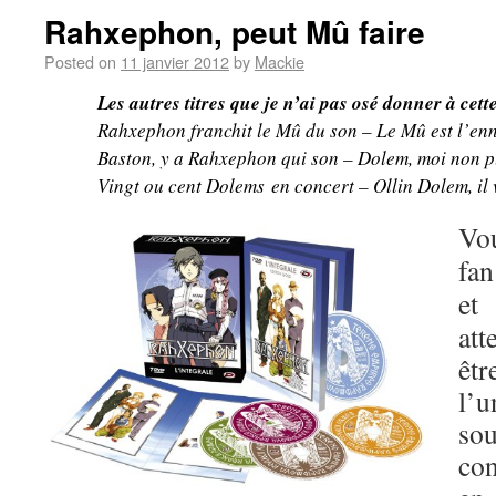
Rahxephon, peut Mû faire
Posted on
11 janvier 2012
by
Mackie
Les autres titres que je n’ai pas osé donner à cet
Rahxephon franchit le Mû du son – Le Mû est l’enn
Baston, y a Rahxephon qui son – Dolem, moi non p
Vingt ou cent Dolems en concert – Ollin Dolem, il 
Vou
fan
et
att
êt
l’
sou
co