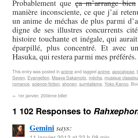
Probablement que
ça m’arrange bien
manière inconsciente, ce que j’ai reten
un anime de méchas de plus parmi d’au
digne de ses illustres concurrents cit
histoire touchante et inégale, qui aurai
éparpillé, plus concentré. Et avec u
Hasuka, qui restera parmi mes préférés.
This entry was posted in
anime
and tagged
anime
,
apocalypse
,
Seven
,
Evangelion
,
Maaya Sakamoto
,
mécha
,
musique classiq
romance
,
science-fiction
,
shonen
,
surréalisme
,
Yoko Kanno
. Bo
←
1er janvier, 200ème billet
1 102 Responses to
Rahxephon,
Gemini
says:
11 janvier 2012 at 22 h 08 min