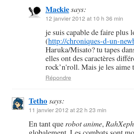
Mackie
says:
12 janvier 2012 at 10 h 36 min
je suis capable de faire plus 
(
http://chroniques-d-un-new
Haruka/Misato? tu tapes dans
elles ont des caractères diffé
rock’n'roll. Mais je les aime
Répondre
Tetho
says:
11 janvier 2012 at 22 h 23 min
En tant que
robot anime
,
RahXeph
globalement. Les combats sont mo