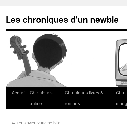
Les chroniques d'un newbie
Accueil
Chroniques
Chroniques livres &
Chro
anime
romans
man
←
1er janvier, 200ème billet