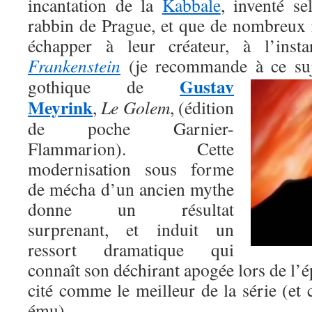
incantation de la
Kabbale
, inventé s
rabbin de Prague, et que de nombreux r
échapper à leur créateur, à l’inst
Frankenstein
(je recommande à ce suj
Gustav
gothique de
Meyrink
,
Le Golem
, (édition
de poche Garnier-
Flammarion). Cette
modernisation sous forme
de mécha d’un ancien mythe
donne un résultat
surprenant, et induit un
ressort dramatique qui
connaît son déchirant apogée lors de l’é
cité comme le meilleur de la série (et
ému).