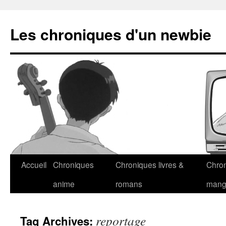
Les chroniques d'un newbie
Accueil
Chroniques
Chroniques livres &
Chro
anime
romans
man
reportage
Tag Archives: