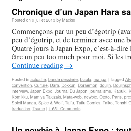
Chronique d’un Japan Hara s
Posted on
9 juillet 2013
by
Mackie
Commençons par un peu d’égotrip (avan
peu d’égotrip, et de terminer avec une 
Quatre jours à Japan Expo, c’est-à-dire la
être un peu too much pour moi. Si les t
Continue reading
→
Posted in
actualité
,
bande dessinée
,
blabla
,
manga
|
Tagged
A
convention
,
Culture
,
Dara
,
Dokkun
,
Doraemon
,
doujin
,
Doujinsp
interview
,
Japan Expo
,
Journal Du Japon
,
journalisme
,
Kabuki
,
K
Komikku
,
Mamiya Takizaki
,
Mata-web
,
newbie
,
Ototo
,
Paris
,
pre
Soleil Manga
,
Spice & Wolf
,
Taifu
,
Taifu Comics
,
Taiko
,
Tenshi 
traduction
,
Tsume
|
1 651 Comments
Un newbie à Japan Expo : tout