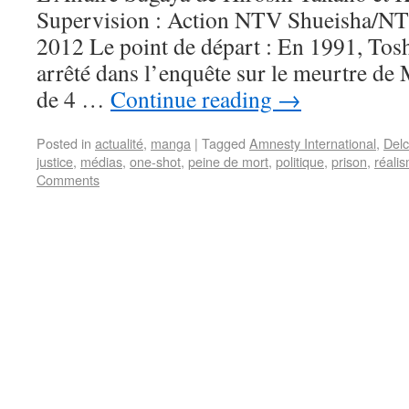
Supervision : Action NTV Shueisha/NT
2012 Le point de départ : En 1991, Tos
arrêté dans l’enquête sur le meurtre de M
de 4 …
Continue reading
→
Posted in
actualité
,
manga
|
Tagged
Amnesty International
,
Delc
justice
,
médias
,
one-shot
,
peine de mort
,
politique
,
prison
,
réali
Comments