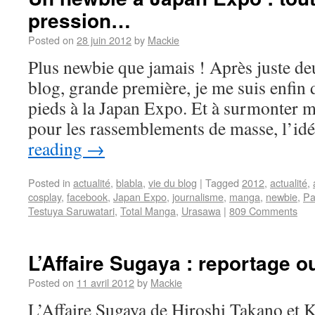
pression…
Posted on
28 juin 2012
by
Mackie
Plus newbie que jamais ! Après juste de
blog, grande première, je me suis enfin d
pieds à la Japan Expo. Et à surmonter m
pour les rassemblements de masse, l’i
reading
→
Posted in
actualité
,
blabla
,
vie du blog
|
Tagged
2012
,
actualité
,
cosplay
,
facebook
,
Japan Expo
,
journalisme
,
manga
,
newbie
,
Pa
Testuya Saruwatari
,
Total Manga
,
Urasawa
|
809 Comments
L’Affaire Sugaya : reportage 
Posted on
11 avril 2012
by
Mackie
L’Affaire Sugaya de Hiroshi Takano et 