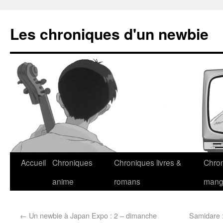
Les chroniques d'un newbie
Accueil
Chroniques
Chroniques livres &
Chro
anime
romans
man
←
Un newbie à Japan Expo : 2 – dimanche
Samidare 