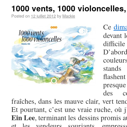
1000 vents, 1000 violoncelles,
Posted on
12 juillet 2012
by
Mackie
Ce
dim
devant 
difficil
D’abord 
couleur
stands
flashen
presque
des co
fraîches, dans les mauve clair, vert ten
Et pourtant, c’est une vraie ruche, où j’
Ein Lee
, terminant les dessins promis 
et les vendeurs souriants, empres