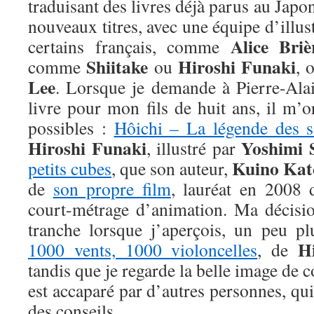
traduisant des livres déjà parus au Japo
nouveaux titres, avec une équipe d’illus
Alice Bri
certains français, comme
Shiitake
Hiroshi Funaki
comme
ou
, 
Lee
. Lorsque je demande à Pierre-Ala
livre pour mon fils de huit ans, il m’
possibles :
Hôichi – La légende des s
Hiroshi Funaki
Yoshimi 
, illustré par
Kuino Kat
petits cubes
, que son auteur,
de
son propre film
, lauréat en 2008 
court-métrage d’animation. Ma décision
tranche lorsque j’aperçois, un peu pl
H
1000 vents, 1000 violoncelles
, de
tandis que je regarde la belle image de 
est accaparé par d’autres personnes, qu
des conseils.