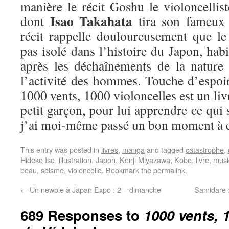
manière le récit Goshu le violoncellis
Isao Takahata
dont
tira son fameux 
récit rappelle douloureusement que l
pas isolé dans l’histoire du Japon, habi
après les déchaînements de la nature
l’activité des hommes. Touche d’espoir
1000 vents, 1000 violoncelles est un liv
petit garçon, pour lui apprendre ce qui 
j’ai moi-même passé un bon moment à en
This entry was posted in
livres
,
manga
and tagged
catastrophe
,
Hideko Ise
,
illustration
,
Japon
,
Kenji Miyazawa
,
Kobe
,
livre
,
musi
beau
,
séisme
,
violoncelle
. Bookmark the
permalink
.
←
Un newbie à Japan Expo : 2 – dimanche
Samidare 
689 Responses to
1000 vents, 