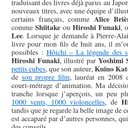
traduisant des livres déjà parus au Japo
nouveaux titres, avec une équipe d’illus
Alice Bri
certains français, comme
Shiitake
Hiroshi Funaki
comme
ou
, 
Lee
. Lorsque je demande à Pierre-Ala
livre pour mon fils de huit ans, il m’
possibles :
Hôichi – La légende des s
Hiroshi Funaki
Yoshimi 
, illustré par
Kuino Kat
petits cubes
, que son auteur,
de
son propre film
, lauréat en 2008 
court-métrage d’animation. Ma décision
tranche lorsque j’aperçois, un peu pl
H
1000 vents, 1000 violoncelles
, de
tandis que je regarde la belle image de 
est accaparé par d’autres personnes, qu
des conseils.