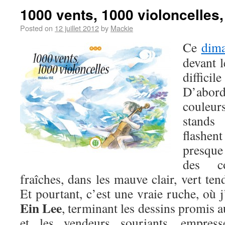
1000 vents, 1000 violoncelles,
Posted on
12 juillet 2012
by
Mackie
Ce
dim
devant 
difficil
D’abord 
couleur
stands
flashen
presque
des co
fraîches, dans les mauve clair, vert ten
Et pourtant, c’est une vraie ruche, où j’
Ein Lee
, terminant les dessins promis 
et les vendeurs souriants, empres