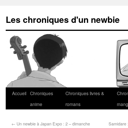
Les chroniques d'un newbie
Accueil
Chroniques
Chroniques livres &
Chro
anime
romans
man
←
Un newbie à Japan Expo : 2 – dimanche
Samidare 