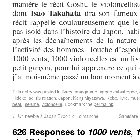
manière le récit Goshu le violoncellis
Isao Takahata
dont
tira son fameux 
récit rappelle douloureusement que l
pas isolé dans l’histoire du Japon, habi
après les déchaînements de la nature
l’activité des hommes. Touche d’espoir
1000 vents, 1000 violoncelles est un liv
petit garçon, pour lui apprendre ce qui 
j’ai moi-même passé un bon moment à en
This entry was posted in
livres
,
manga
and tagged
catastrophe
,
Hideko Ise
,
illustration
,
Japon
,
Kenji Miyazawa
,
Kobe
,
livre
,
musi
beau
,
séisme
,
violoncelle
. Bookmark the
permalink
.
←
Un newbie à Japan Expo : 2 – dimanche
Samidare 
626 Responses to
1000 vents, 