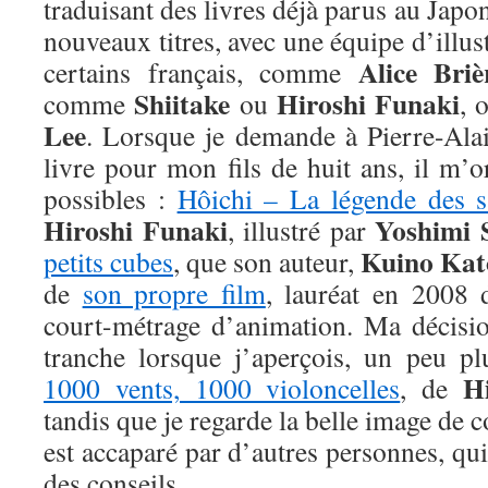
traduisant des livres déjà parus au Japo
nouveaux titres, avec une équipe d’illus
Alice Bri
certains français, comme
Shiitake
Hiroshi Funaki
comme
ou
, 
Lee
. Lorsque je demande à Pierre-Ala
livre pour mon fils de huit ans, il m’
possibles :
Hôichi – La légende des s
Hiroshi Funaki
Yoshimi 
, illustré par
Kuino Kat
petits cubes
, que son auteur,
de
son propre film
, lauréat en 2008 
court-métrage d’animation. Ma décision
tranche lorsque j’aperçois, un peu pl
H
1000 vents, 1000 violoncelles
, de
tandis que je regarde la belle image de 
est accaparé par d’autres personnes, qu
des conseils.