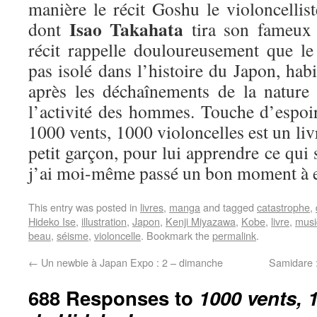
manière le récit Goshu le violoncellis
Isao Takahata
dont
tira son fameux 
récit rappelle douloureusement que l
pas isolé dans l’histoire du Japon, habi
après les déchaînements de la nature
l’activité des hommes. Touche d’espoir
1000 vents, 1000 violoncelles est un liv
petit garçon, pour lui apprendre ce qui 
j’ai moi-même passé un bon moment à en
This entry was posted in
livres
,
manga
and tagged
catastrophe
,
Hideko Ise
,
illustration
,
Japon
,
Kenji Miyazawa
,
Kobe
,
livre
,
musi
beau
,
séisme
,
violoncelle
. Bookmark the
permalink
.
←
Un newbie à Japan Expo : 2 – dimanche
Samidare 
688 Responses to
1000 vents, 