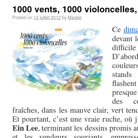
1000 vents, 1000 violoncelles,
Posted on
12 juillet 2012
by
Mackie
Ce
dim
devant 
difficil
D’abord 
couleur
stands
flashen
presque
des co
fraîches, dans les mauve clair, vert ten
Et pourtant, c’est une vraie ruche, où j’
Ein Lee
, terminant les dessins promis 
et les vendeurs souriants, empres