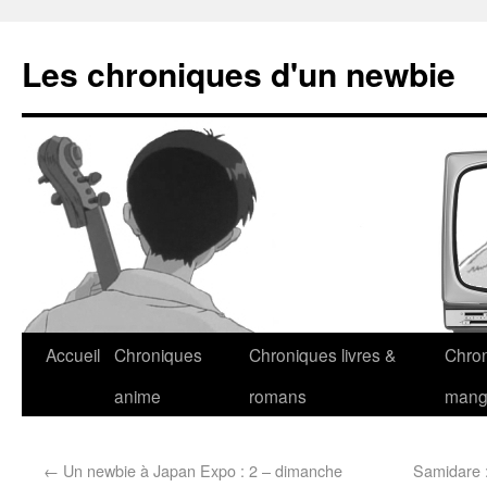
Les chroniques d'un newbie
Accueil
Chroniques
Chroniques livres &
Chro
anime
romans
man
←
Un newbie à Japan Expo : 2 – dimanche
Samidare 