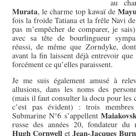
au cha
Murata
Mayu
, le charme top kawaï de
fois la froide Tatiana et la frêle Navi d
pas m’empêcher de comparer, je sais
avec sa tête de bourlingueur sympa,
réussi, de même que Zorndyke, dont 
avant la fin laissent déjà entrevoir que
forcément ce qu’elles paraissent.
Je me suis également amusé à releve
allusions, dans les noms des perso
(mais il faut consulter la docu pour les
c’est pas évident) : trois membre
Maiakovsk
Submarine N°6 s’appellent
russe des années 20, fondateur du m
Hugh Cornwell
Jean-Jacques Burn
et