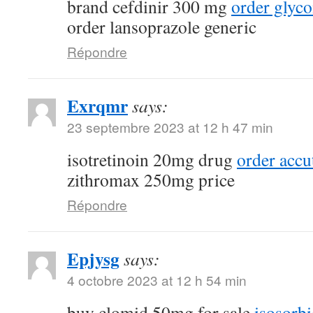
brand cefdinir 300 mg
order glyc
order lansoprazole generic
Répondre
Exrqmr
says:
23 septembre 2023 at 12 h 47 min
isotretinoin 20mg drug
order acc
zithromax 250mg price
Répondre
Epjysg
says:
4 octobre 2023 at 12 h 54 min
buy clomid 50mg for sale
isosorbi