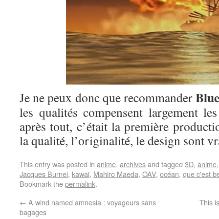
Blu
Je ne peux donc que recommander
les qualités compensent largement les
après tout, c’était la première product
la qualité, l’originalité, le design sont 
This entry was posted in
anime
,
archives
and tagged
3D
,
anime
Jacques Burnel
,
kawai
,
Mahiro Maeda
,
OAV
,
océan
,
que c'est b
Bookmark the
permalink
.
←
A wind named amnesia : voyageurs sans
This i
bagages