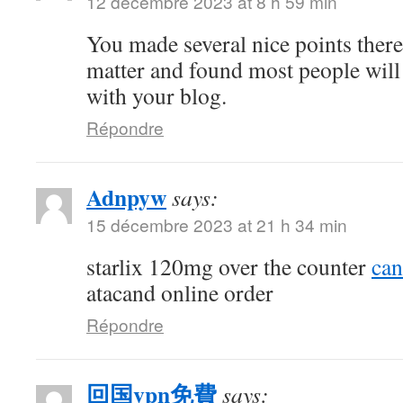
12 décembre 2023 at 8 h 59 min
You made several nice points there.
matter and found most people will
with your blog.
Répondre
Adnpyw
says:
15 décembre 2023 at 21 h 34 min
starlix 120mg over the counter
can
atacand online order
Répondre
回国vpn免費
says: