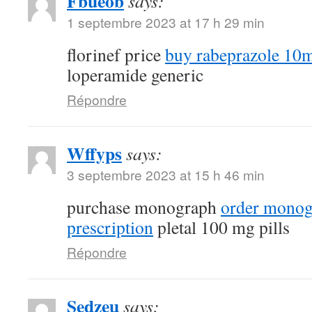
Fbueob
says:
1 septembre 2023 at 17 h 29 min
florinef price
buy rabeprazole 10m
loperamide generic
Répondre
Wffyps
says:
3 septembre 2023 at 15 h 46 min
purchase monograph
order monog
prescription
pletal 100 mg pills
Répondre
Sedzeu
says: