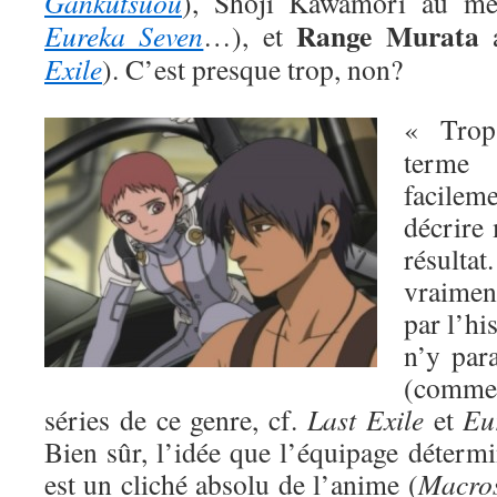
Gankutsuou
), Shoji Kawamori au me
Range Murata
Eureka Seven
…), et
a
Exile
). C’est presque trop, non?
« Trop 
terme
facilem
décrire
résulta
vraiment
par l’hi
n’y par
(comme
séries de ce genre, cf.
Last Exile
et
Eu
Bien sûr, l’idée que l’équipage déterm
est un cliché absolu de l’anime (
Macro