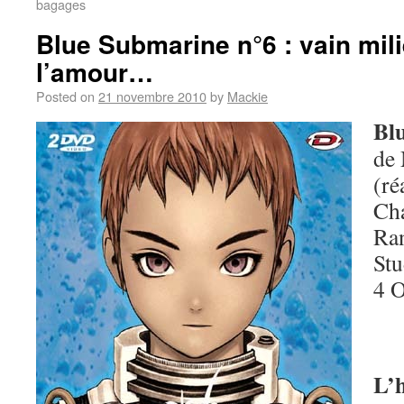
bagages
Blue Submarine n°6 : vain mil
l’amour…
Posted on
21 novembre 2010
by
Mackie
Bl
de
(ré
Cha
Ra
Stu
4 
L’h