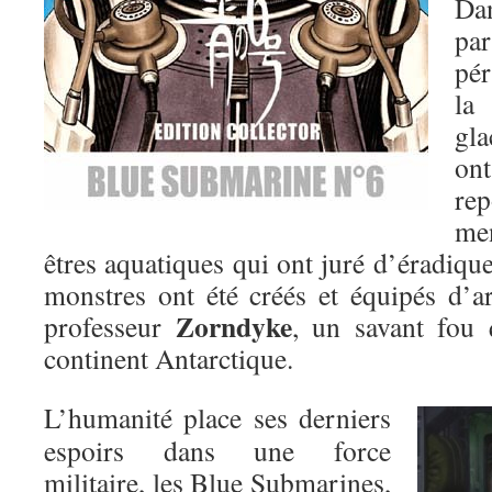
Dan
pa
pér
la
gl
ont
re
men
êtres aquatiques qui ont juré d’éradiqu
monstres ont été créés et équipés d’a
Zorndyke
professeur
, un savant fou q
continent Antarctique.
L’humanité place ses derniers
espoirs dans une force
militaire, les Blue Submarines,