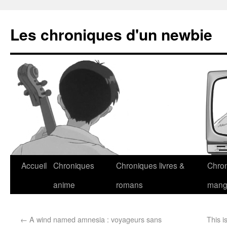
Les chroniques d'un newbie
Accueil
Chroniques
Chroniques livres &
Chro
anime
romans
man
←
A wind named amnesia : voyageurs sans
This i