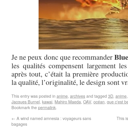
Blu
Je ne peux donc que recommander
les qualités compensent largement les
après tout, c’était la première product
la qualité, l’originalité, le design sont 
This entry was posted in
anime
,
archives
and tagged
3D
,
anime
Jacques Burnel
,
kawai
,
Mahiro Maeda
,
OAV
,
océan
,
que c'est b
Bookmark the
permalink
.
←
A wind named amnesia : voyageurs sans
This i
bagages