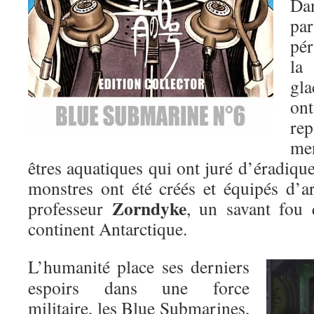
Dan
pa
pér
la
gl
ont
re
men
êtres aquatiques qui ont juré d’éradiqu
monstres ont été créés et équipés d’a
Zorndyke
professeur
, un savant fou q
continent Antarctique.
L’humanité place ses derniers
espoirs dans une force
militaire, les Blue Submarines,