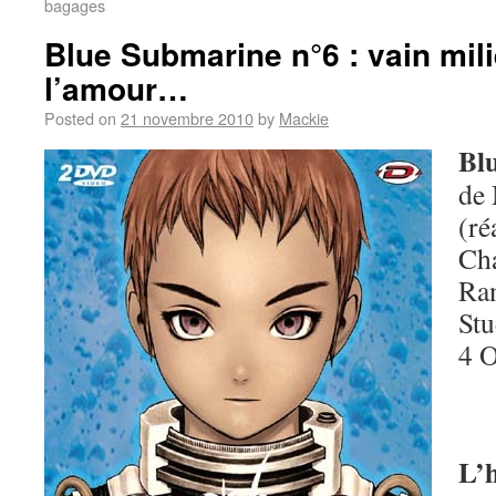
bagages
Blue Submarine n°6 : vain mil
l’amour…
Posted on
21 novembre 2010
by
Mackie
Bl
de
(ré
Cha
Ra
Stu
4 
L’h