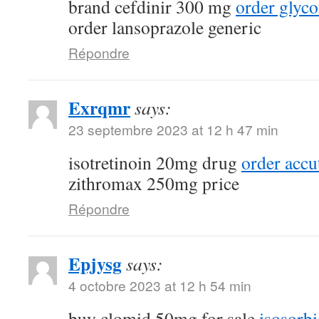
brand cefdinir 300 mg
order glyc
order lansoprazole generic
Répondre
Exrqmr
says:
23 septembre 2023 at 12 h 47 min
isotretinoin 20mg drug
order acc
zithromax 250mg price
Répondre
Epjysg
says:
4 octobre 2023 at 12 h 54 min
buy clomid 50mg for sale
isosorbi