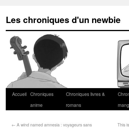
Les chroniques d'un newbie
Accueil
Chroniques
Chroniques livres &
Chro
anime
romans
man
←
A wind named amnesia : voyageurs sans
This i