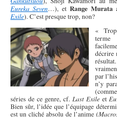
Gankutsuou
), Shoji Kawamori au me
Range Murata
Eureka Seven
…), et
a
Exile
). C’est presque trop, non?
« Trop 
terme
facilem
décrire
résulta
vraiment
par l’hi
n’y par
(comme
séries de ce genre, cf.
Last Exile
et
Eu
Bien sûr, l’idée que l’équipage déterm
est un cliché absolu de l’anime (
Macro