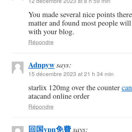
12 décembre 2023 at 8 h 59 min
You made several nice points there.
matter and found most people will
with your blog.
Répondre
Adnpyw
says:
15 décembre 2023 at 21 h 34 min
starlix 120mg over the counter
can
atacand online order
Répondre
回国vpn免費
says: