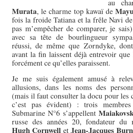
au cha
Murata
Mayu
, le charme top kawaï de
fois la froide Tatiana et la frêle Navi d
pas m’empêcher de comparer, je sais
avec sa tête de bourlingueur sympa,
réussi, de même que Zorndyke, dont 
avant la fin laissent déjà entrevoir que
forcément ce qu’elles paraissent.
Je me suis également amusé à releve
allusions, dans les noms des perso
(mais il faut consulter la docu pour les
c’est pas évident) : trois membre
Maiakovsk
Submarine N°6 s’appellent
russe des années 20, fondateur du m
Hugh Cornwell
Jean-Jacques Burn
et