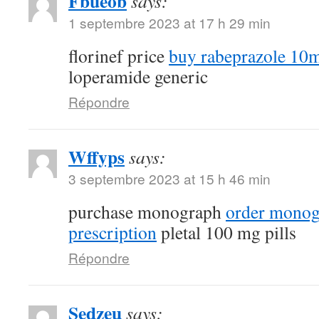
Fbueob
says:
1 septembre 2023 at 17 h 29 min
florinef price
buy rabeprazole 10m
loperamide generic
Répondre
Wffyps
says:
3 septembre 2023 at 15 h 46 min
purchase monograph
order monog
prescription
pletal 100 mg pills
Répondre
Sedzeu
says: