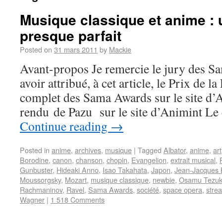
Musique classique et anime :
presque parfait
Posted on
31 mars 2011
by
Mackie
Avant-propos Je remercie le jury des 
avoir attribué, à cet article, le Prix de 
complet des Sama Awards sur le site d
rendu de Pazu sur le site d’Animint L
Continue reading
→
Posted in
anime
,
archives
,
musique
|
Tagged
Albator
,
anime
,
art
Borodine
,
canon
,
chanson
,
chopin
,
Evangelion
,
extrait musical
,
Gunbuster
,
Hideaki Anno
,
Isao Takahata
,
Japon
,
Jean-Jacques 
Moussorgsky
,
Mozart
,
musique classique
,
newbie
,
Osamu Tezu
Rachmaninov
,
Ravel
,
Sama Awards
,
société
,
space opera
,
stre
Wagner
|
1 518 Comments