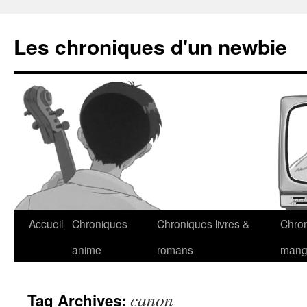
Les chroniques d'un newbie
Accueil
Chroniques
Chroniques livres &
Chro
anime
romans
man
canon
Tag Archives: