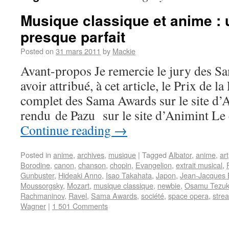
Musique classique et anime :
presque parfait
Posted on
31 mars 2011
by
Mackie
Avant-propos Je remercie le jury des 
avoir attribué, à cet article, le Prix de 
complet des Sama Awards sur le site d
rendu de Pazu sur le site d’Animint L
Continue reading
→
Posted in
anime
,
archives
,
musique
|
Tagged
Albator
,
anime
,
art
Borodine
,
canon
,
chanson
,
chopin
,
Evangelion
,
extrait musical
,
Gunbuster
,
Hideaki Anno
,
Isao Takahata
,
Japon
,
Jean-Jacques 
Moussorgsky
,
Mozart
,
musique classique
,
newbie
,
Osamu Tezu
Rachmaninov
,
Ravel
,
Sama Awards
,
société
,
space opera
,
stre
Wagner
|
1 501 Comments