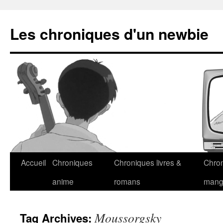
Les chroniques d'un newbie
Accueil
Chroniques
Chroniques livres &
Chro
anime
romans
man
Moussorgsky
Tag Archives: