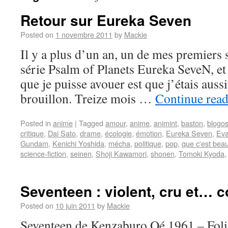
Retour sur Eureka Seven
Posted on
1 novembre 2011
by
Mackie
Il y a plus d’un an, un de mes premiers s
série Psalm of Planets Eureka SeveN, et 
que je puisse avouer est que j’étais auss
brouillon. Treize mois …
Continue rea
Posted in
anime
|
Tagged
amour
,
anime
,
animint
,
baston
,
blogo
critique
,
Dai Sato
,
drame
,
écologie
,
émotion
,
Eureka Seven
,
Eva
Gundam
,
Kenichi Yoshida
,
mécha
,
politique
,
pop
,
que c'est bea
science-fiction
,
seinen
,
Shoji Kawamori
,
shonen
,
Tomoki Kyoda
Seventeen : violent, cru et… c
Posted on
10 juin 2011
by
Mackie
Seventeen de Kenzaburo Oé 1961 – Foli