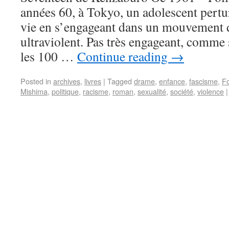
années 60, à Tokyo, un adolescent pertu
vie en s’engageant dans un mouvement 
ultraviolent. Pas très engageant, comme s
les 100 …
Continue reading
→
Posted in
archives
,
livres
|
Tagged
drame
,
enfance
,
fascisme
,
Fo
Mishima
,
politique
,
racisme
,
roman
,
sexualité
,
société
,
violence
|