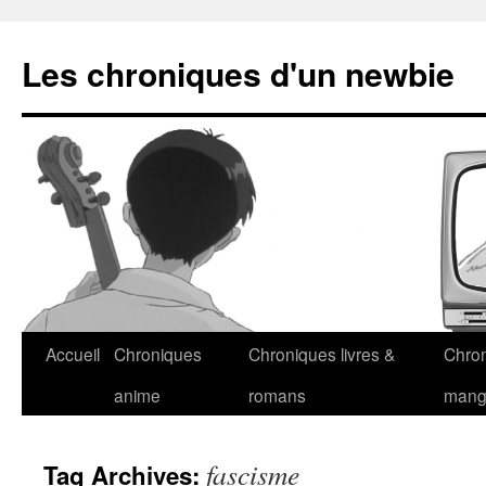
Les chroniques d'un newbie
Accueil
Chroniques
Chroniques livres &
Chro
anime
romans
man
fascisme
Tag Archives: