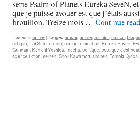
série Psalm of Planets Eureka SeveN, et 
que je puisse avouer est que j’étais auss
brouillon. Treize mois …
Continue rea
Posted in
anime
|
Tagged
amour
,
anime
,
animint
,
baston
,
blogo
critique
,
Dai Sato
,
drame
,
écologie
,
émotion
,
Eureka Seven
,
Eva
Gundam
,
Kenichi Yoshida
,
mécha
,
politique
,
pop
,
que c'est bea
science-fiction
,
seinen
,
Shoji Kawamori
,
shonen
,
Tomoki Kyoda