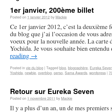
1er janvier, 200ème billet
Posted on
1 janvier 2012
by
Mackie
Ce 1er janvier 2012, c’est la deuxième f
du blog que j’ai l’occasion de vous adr
voeux pour la nouvelle année. La carte 
Yochida. Je vous souhaite bien entend
reading
→
Posted in
vie du blog
|
Tagged
blog
,
blogosphère
,
Eureka Seve
Yoshida
,
newbie
,
overblog
,
perso
,
Sama Awards
,
wordpress
|
7
Retour sur Eureka Seven
Posted on
1 novembre 2011
by
Mackie
Il y a plus d’un an, un de mes premiers s