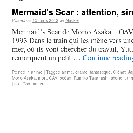
Mermaid’s Scar : attention, si
Posted on
15 mars 2012
by
Mackie
Mermaid’s Scar de Morio Asaka 1 OAV
1993 Dans le train qui les mène vers une
mer, où ils vont chercher du travail, Y
remarquent un petit …
Continue readi
Posted in
anime
|
Tagged
anime
,
drame
,
fantastique
,
Glénat
,
Ja
Morio Asaka
,
mort
,
OAV
,
océan
,
Rumiko Takahashi
,
shonen
,
thri
|
831 Comments