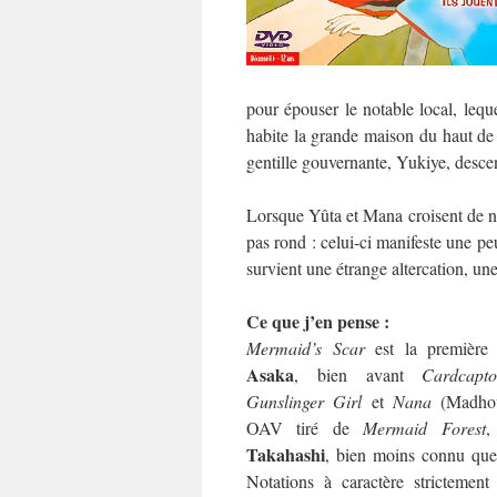
pour épouser le notable local, leq
habite la grande maison du haut de l
gentille gouvernante, Yukiye, descen
Lorsque Yûta et Mana croisent de n
pas rond : celui-ci manifeste une pe
survient une étrange altercation, un
Ce que j’en pense :
Mermaid’s Scar
est la première 
Asaka
, bien avant
Cardcapt
Gunslinger Girl
et
Nana
(Madhou
OAV tiré de
Mermaid Forest
,
Takahashi
, bien moins connu que
Notations à caractère strictement 