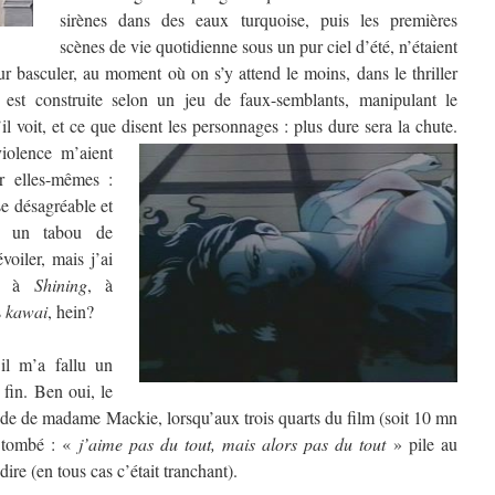
sirènes dans des eaux turquoise, puis les premières
scènes de vie quotidienne sous un pur ciel d’été, n’étaient
ur basculer, au moment où on s’y attend le moins, dans le thriller
e est construite selon un jeu de faux-semblants, manipulant le
il voit, et ce que disent les personnages : plus dure sera la chute.
iolence m’aient
r elles-mêmes :
se désagréable et
nt un tabou de
oiler, mais j’ai
, à
Shining
, à
s
kawai
, hein?
’il m’a fallu un
fin. Ben oui, le
nde de madame Mackie, lorsqu’aux trois quarts du film (soit 10 mn
t tombé : «
j’aime pas du tout, mais alors pas du tout
» pile au
re (en tous cas c’était tranchant).