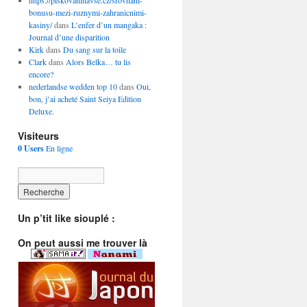
https://piskovaninavse.cz/srovnani-
bonusu-mezi-ruznymi-zahranicnimi-
kasiny/
dans
L’enfer d’un mangaka :
Journal d’une disparition
Kirk
dans
Du sang sur la toile
Clark
dans
Alors Belka… tu lis
encore?
nederlandse wedden top 10
dans
Oui,
bon, j’ai acheté Saint Seiya Edition
Deluxe.
Visiteurs
0 Users
En ligne
Un p’tit like siouplé :
On peut aussi me trouver là