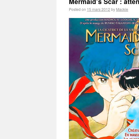
Mermaid’s Scar : atten
Posted on
15 mars 2012
by
Mackie