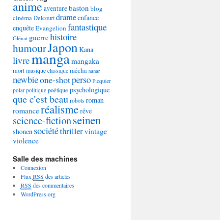
anime
baston
aventure
blog
drame
enfance
cinéma
Delcourt
fantastique
enquête
Evangelion
histoire
guerre
Glénat
Japon
humour
Kana
manga
livre
mangaka
mécha
mort
musique classique
nanar
newbie
perso
one-shot
Picquier
psychologique
poétique
polar
politique
que c'est beau
roman
robots
réalisme
romance
rêve
seinen
science-fiction
société
thriller
vintage
shonen
violence
Salle des machines
Connexion
Flux
RSS
des articles
RSS
des commentaires
WordPress.org