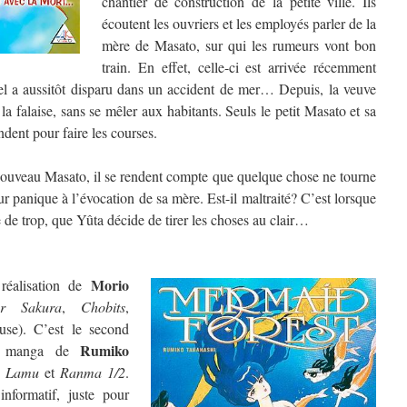
chantier de construction de la petite ville. Ils
écoutent les ouvriers et les employés parler de la
mère de Masato, sur qui les rumeurs vont bon
train.
En effet, celle-ci est arrivée récemment
uel a aussitôt disparu dans un accident de mer… Depuis, la veuve
a falaise, sans se mêler aux habitants. Seuls le petit Masato et sa
dent pour faire les courses.
ouveau Masato, il se rendent compte que quelque chose ne tourne
ur panique à l’évocation de sa mère. Est-il maltraité? C’est lorsque
e de trop, que Yûta décide de tirer les choses au clair…
Morio
réalisation de
or Sakura
,
Chobits
,
se). C’est le second
Rumiko
 manga de
Lamu
et
Ranma 1/2
.
informatif, juste pour