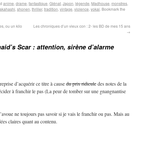
ed
anime
,
drame
,
fantastique
,
Glénat
,
Japon
,
légende
,
Madhouse
,
monstres
,
akahashi
,
shonen
,
thriller
,
tradition
,
vintage
,
violence
,
yokai
. Bookmark the
es, ou un kilo
Les chroniques d’un vieux con : 2- les BD de mes 15 ans
→
id’s Scar : attention, sirène d’alarme
 reprise d’acquérir ce titre à cause
du prix ridicule
des notes de la
écider à franchir le pas (La peur de tomber sur une gnangnantise
, j’avoue ne toujours pas savoir si je vais le franchir ou pas. Mais au
dées claires quant au contenu.