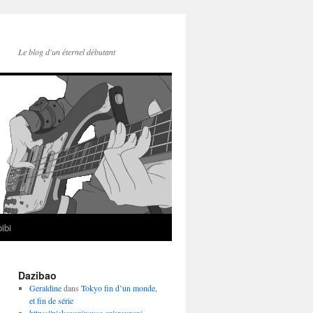
Le blog d'un éternel débutant
ibi
Dazibao
Geraldine
dans
Tokyo fin d’un monde,
et fin de série