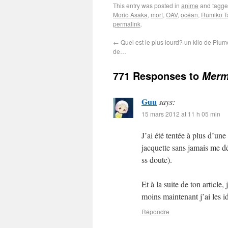
This entry was posted in
anime
and tagg
Morio Asaka
,
mort
,
OAV
,
océan
,
Rumiko T
permalink
.
←
Quel est le plus lourd? un kilo de Plum
de…
771 Responses to
Merma
Guu
says:
15 mars 2012 at 11 h 05 min
J’ai été tentée à plus d’une
jacquette sans jamais me d
ss doute).
Et à la suite de ton article
moins maintenant j’ai les i
Répondre