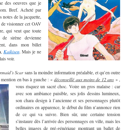
ne des oeuvres que je
nom. Bref. Acheté par
 notes de la jacquette,
ant de visionner cet OAV
re, qui veut que toute
 de sirène devienne
ent, dans mon billet
n
,
Kaikisen
. Mais je ne
ais voir.
rmaid’s Scar
sans la moindre information préalable, et qu’en outre
te mention en bas à gauche : «
déconseillé aux moins de 12 ans
» ,
vous risquez un sacré choc. Voire un gros malaise :
car
avec son ambiance paisible, ses jolis dessins lumineux,
son chara design à l’ancienne et ses personnages plutôt
ordinaires en apparence, le début du film n’annonce rien
de ce qui va suivre. Bien sûr, une certaine tension
s’instaure dès l’arrivée des personnages en ville, mais les
belles images de pré-générique montrant un ballet de