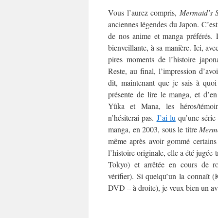
Vous l’aurez compris,
Mermaid’s 
anciennes légendes du Japon. C’est 
de nos anime et manga préférés.
bienveillante, à sa manière. Ici, av
pires moments de l’histoire japon
Reste, au final, l’impression d’avo
dit, maintenant que je sais à quoi
présente de lire le manga, et d’en
Yûka et Mana, les héros/témo
n’hésiterai pas.
J’ai lu
qu’une série 
manga, en 2003, sous le titre
Merma
même après avoir gommé certains a
l’histoire originale, elle a été jugée
Tokyo) et arrêtée en cours de r
vérifier). Si quelqu’un la connaît (
DVD – à droite), je veux bien un avi