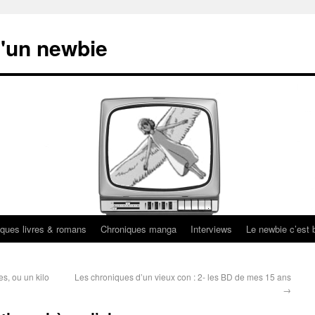
'un newbie
ques livres & romans
Chroniques manga
Interviews
Le newbie c’est b
es, ou un kilo
Les chroniques d’un vieux con : 2- les BD de mes 15 ans
→