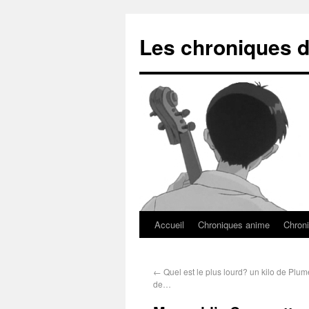
Les chroniques d
Accueil
Chroniques anime
Chroni
←
Quel est le plus lourd? un kilo de Plum
de…