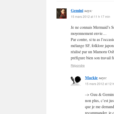
Gemini
says:
15 mars 2012 at 11 h 17 min
Je ne connais Mermaid’s Sc
moyennement envie…
Par contre, si tu as l’occa
mélange SF, folklore japona
réalisé par un Mamoru Oshii
préfigure bien son travail f
Répondre
Mackie
says:
15 mars 2012 at 12 
–> Guu & Gemini :
non plus, c’est jus
que je me demande
recommander, je c