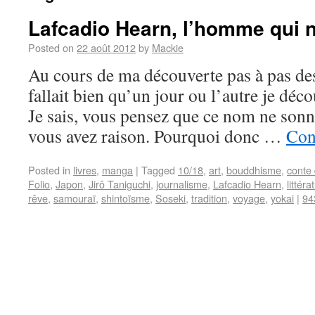
Lafcadio Hearn, l’homme qui n
Posted on
22 août 2012
by
Mackie
Au cours de ma découverte pas à pas des 
fallait bien qu’un jour ou l’autre je dé
Je sais, vous pensez que ce nom ne sonne
vous avez raison. Pourquoi donc …
Con
Posted in
livres
,
manga
|
Tagged
10/18
,
art
,
bouddhisme
,
conte 
Folio
,
Japon
,
Jirô Taniguchi
,
journalisme
,
Lafcadio Hearn
,
littéra
rêve
,
samouraï
,
shintoïsme
,
Soseki
,
tradition
,
voyage
,
yokai
|
94