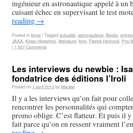
ingénieur en astronautique appelé à un br
cuisant échec en supervisant le test m
reading
→
Posted in
livres
|
Tagged
actualité
,
astronautique
,
Books
,
entrep
JAXA
,
Keigo Higashino
,
littérature
,
livre
,
Patrick Honnoré
,
Prix 
|
1 507 Comments
Les interviews du newbie : Is
fondatrice des éditions l’Iroli
Posted on
1 avril 2013
by
Mackie
Il y a les interviews qu’on fait pour colle
rencontrer les personnalités qui comptent
promo oblige. C’est flatteur. Et puis il y
fait parce qu’on en ressent vraiment l’
reading
→