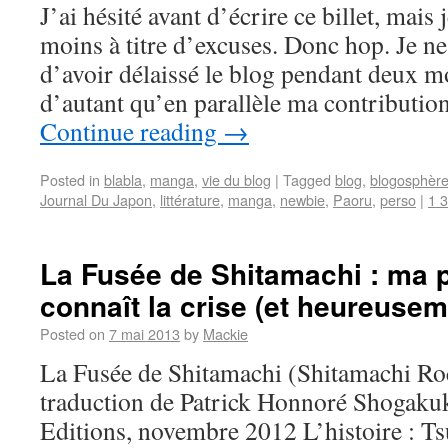
J’ai hésité avant d’écrire ce billet, mais 
moins à titre d’excuses. Donc hop. Je ne 
d’avoir délaissé le blog pendant deux mo
d’autant qu’en parallèle ma contributi
Continue reading
→
Posted in
blabla
,
manga
,
vie du blog
|
Tagged
blog
,
blogosphèr
Journal Du Japon
,
littérature
,
manga
,
newbie
,
Paoru
,
perso
|
1 
La Fusée de Shitamachi : ma p
connaît la crise (et heureusem
Posted on
7 mai 2013
by
Mackie
La Fusée de Shitamachi (Shitamachi Roc
traduction de Patrick Honnoré Shogak
Editions, novembre 2012 L’histoire : T