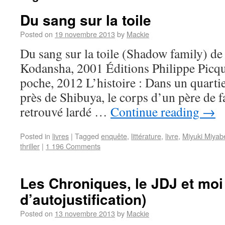
Du sang sur la toile
Posted on
19 novembre 2013
by
Mackie
Du sang sur la toile (Shadow family) d
Kodansha, 2001 Éditions Philippe Picqu
poche, 2012 L’histoire : Dans un quartie
près de Shibuya, le corps d’un père de f
retrouvé lardé …
Continue reading
→
Posted in
livres
|
Tagged
enquête
,
littérature
,
livre
,
Miyuki Miyab
thriller
|
1 196 Comments
Les Chroniques, le JDJ et moi 
d’autojustification)
Posted on
13 novembre 2013
by
Mackie