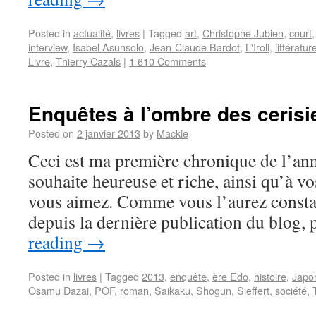
Posted in
actualité
,
livres
|
Tagged
art
,
Christophe Jubien
,
court
interview
,
Isabel Asunsolo
,
Jean-Claude Bardot
,
L'Iroli
,
littératur
Livre
,
Thierry Cazals
|
1 610 Comments
Enquêtes à l’ombre des cerisi
Posted on
2 janvier 2013
by
Mackie
Ceci est ma première chronique de l’an
souhaite heureuse et riche, ainsi qu’à v
vous aimez. Comme vous l’aurez constat
depuis la dernière publication du blog
reading
→
Posted in
livres
|
Tagged
2013
,
enquête
,
ère Edo
,
histoire
,
Japo
Osamu Dazai
,
POF
,
roman
,
Saikaku
,
Shogun
,
Sieffert
,
société
,