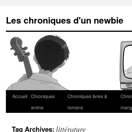
Les chroniques d'un newbie
Accueil
Chroniques
Chroniques livres &
Chro
anime
romans
man
littérature
Tag Archives: