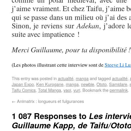
j’aime vraiment. Et chez Taifu, j’aime
qui se passe dans un milieu où j’ai des af
Sinon, je reviens sur
Adekan
, j’adore l
suite avec impatience !
Merci Guillaume, pour ta disponibilité !
(Les photos illustrant cette interview sont de
Steeve Li L
This entry was posted in
actualité
,
manga
and tagged
actualité
,
Japan Expo
,
Ken Kurogane
,
manga
,
newbie
,
Ototo
,
Samidare
,
Taifu Comics
,
Total Manga
,
yaoi
,
yuri
. Bookmark the
permalink
.
←
Animatrix : longueurs et fulgurances
1 087 Responses to
Les interv
Guillaume Kapp, de Taifu/Otot