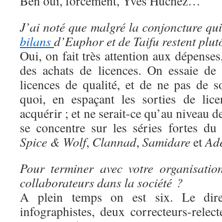
Ben oui, forcément, Yves Huchez…
J’ai noté que malgré la conjoncture qui 
bilans
d’Euphor et de Taifu restent plut
Oui, on fait très attention aux dépens
des achats de licences. On essaie de
licences de qualité, et de ne pas de s
quoi, en espaçant les sorties de lic
acquérir ; et ne serait-ce qu’au niveau 
se concentre sur les séries fortes d
Spice & Wolf
,
Clannad
,
Samidare
et
Ad
Pour terminer avec votre organisatio
collaborateurs dans la société ?
A plein temps on est six. Le direc
infographistes, deux correcteurs-rele