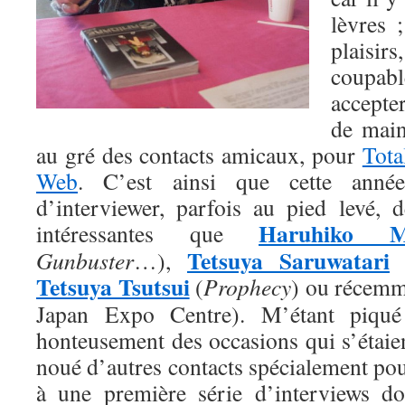
lèvres 
plais
coupabl
accepte
de main
au gré des contacts amicaux, pour
Tot
Web
. C’est ainsi que cette année
d’interviewer, parfois au pied levé, d
Haruhiko M
intéressantes que
Tetsuya Saruwatari
Gunbuster
…),
Tetsuya Tsutsui
(
Prophecy
) ou récem
Japan Expo Centre). M’étant piqué 
honteusement des occasions qui s’étaient
noué d’autres contacts spécialement pour
à une première série d’interviews do