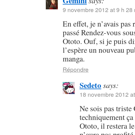
Gemini
says:
9 novembre 2012 at 9 h 28
En effet, je n’avais pas
passé Rendez-vous sous 
Ototo. Ouf, si je puis dir
l’espère un nouveau pub
manga.
Répondre
Sedeto
says:
18 novembre 2012 at
Ne sois pas trist
techniquement ça 
Ototo, il restera l
n’aura pas profit