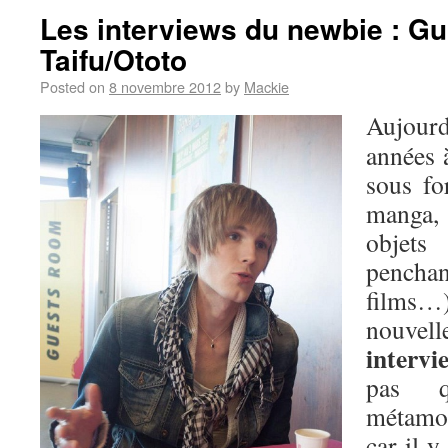
Les interviews du newbie : Gu
Taifu/Ototo
Posted on
8 novembre 2012
by
Mackie
Aujour
années à
sous fo
manga,
objets
penchan
films…)
nouvell
interv
pas 
métamor
car il y