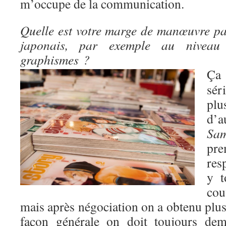
m’occupe de la communication.
Quelle est votre marge de manœuvre pa
japonais, par exemple au niveau
graphismes ?
Ça
sér
pl
d’
Sam
pre
res
y t
co
mais après négociation on a obtenu plus
façon générale on doit toujours dem