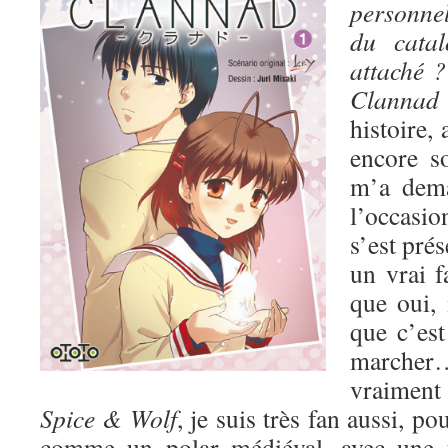
personnel
du catal
attaché ?
Clann
histoire, 
encore s
m’a dem
l’occasio
s’est pré
un vrai 
que oui, i
que c’est
march
vraiment 
Spice & Wolf
, je suis très fan aussi, po
comme un polar médiéval, avec une t