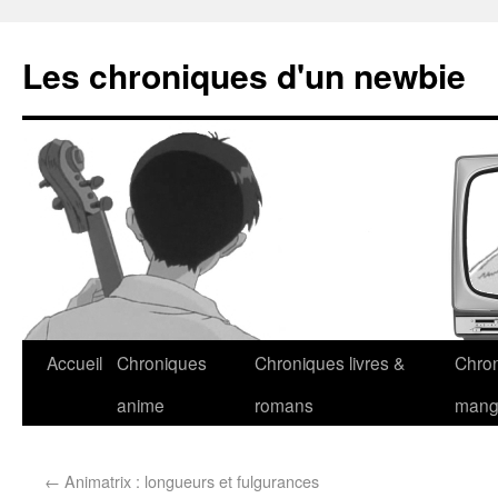
Les chroniques d'un newbie
Accueil
Chroniques
Chroniques livres &
Chro
anime
romans
man
←
Animatrix : longueurs et fulgurances