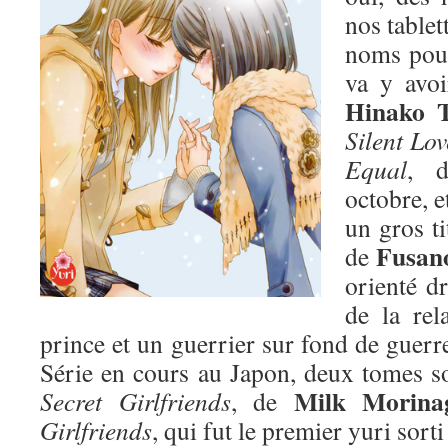
nos tablet
noms pour
va y avoi
Hinako 
Silent Lov
Equal
, d
octobre, e
un gros ti
Fusano
de
orienté dr
de la rel
prince et un guerrier sur fond de guer
Série en cours au Japon, deux tomes sor
Milk Morina
Secret Girlfriends
, de
Girlfriends
, qui fut le premier yuri sorti