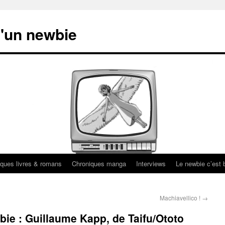
'un newbie
ques livres & romans
Chroniques manga
Interviews
Le newbie c’est b
Machiavellico !
→
bie : Guillaume Kapp, de Taifu/Ototo