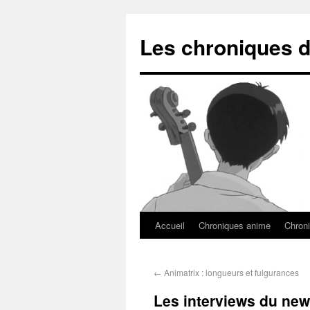
Les chroniques d
Accueil
Chroniques anime
Chroni
←
Animatrix : longueurs et fulgurances
Les interviews du new