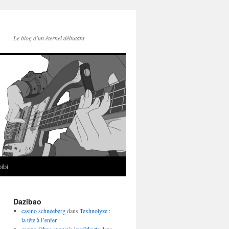
Le blog d'un éternel débutant
ibi
Dazibao
casino schneeberg
dans
Texhnolyze :
la tête à l’enfer