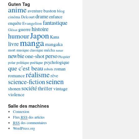
Guten Tag
anime
baston
aventure
blog
drame
enfance
cinéma
Delcourt
fantastique
enquête
Evangelion
histoire
guerre
Glénat
Japon
humour
Kana
manga
livre
mangaka
mécha
mort
musique classique
nanar
newbie
perso
one-shot
Picquier
psychologique
poétique
polar
politique
que c'est beau
roman
robots
réalisme
romance
rêve
seinen
science-fiction
société
thriller
vintage
shonen
violence
Salle des machines
Connexion
Flux
RSS
des articles
RSS
des commentaires
WordPress.org