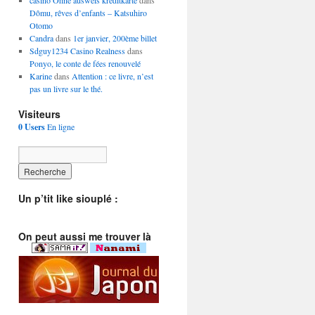
casino Ohne ausweis kreditkarte
dans
Dômu, rêves d’enfants – Katsuhiro
Otomo
Candra
dans
1er janvier, 200ème billet
Sdguy1234 Casino Realness
dans
Ponyo, le conte de fées renouvelé
Karine
dans
Attention : ce livre, n’est
pas un livre sur le thé.
Visiteurs
0 Users
En ligne
Un p’tit like siouplé :
On peut aussi me trouver là