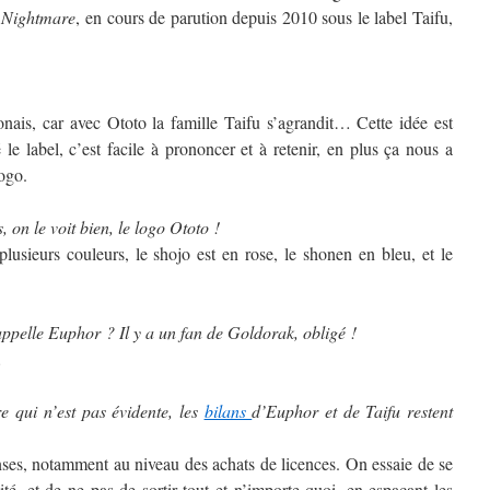
 Nightmare
, en cours de parution depuis 2010 sous le label Taifu,
onais, car avec Ototo la famille Taifu s’agrandit… Cette idée est
e label, c’est facile à prononcer et à retenir, en plus ça nous a
ogo.
 on le voit bien, le logo Ototo !
plusieurs couleurs, le shojo est en rose, le shonen en bleu, et le
appelle Euphor ? Il y a un fan de Goldorak, obligé !
…
e qui n’est pas évidente, les
bilans
d’Euphor et de Taifu restent
enses, notamment au niveau des achats de licences. On essaie de se
té, et de ne pas de sortir tout et n’importe quoi, en espaçant les