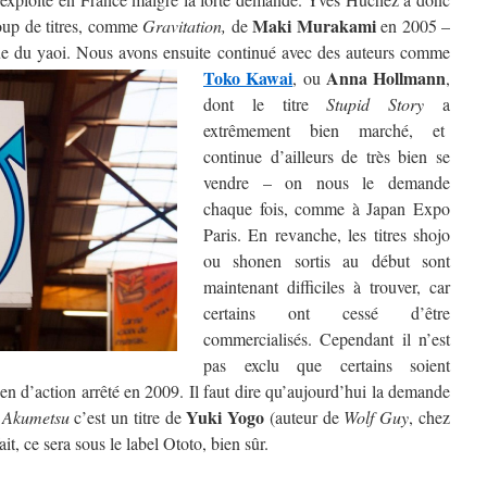
Maki Murakami
coup de titres, comme
Gravitation,
de
en 2005 –
ue du yaoi.
Nous avons ensuite continué avec des auteurs comme
Toko Kawai
Anna Hollmann
, ou
,
dont le titre
Stupid Story
a
extrêmement bien marché, et
continue d’ailleurs de très bien se
vendre – on nous le demande
chaque fois, comme à Japan Expo
Paris. En revanche, les titres shojo
ou shonen sortis au début sont
maintenant difficiles à trouver, car
certains ont cessé d’être
commercialisés. Cependant il n’est
pas exclu que certains soient
nen d’action arrêté en 2009. Il faut dire qu’aujourd’hui la demande
Yuki Yogo
t
Akumetsu
c’est un titre de
(auteur de
Wolf Guy
, chez
it, ce sera sous le label Ototo, bien sûr.