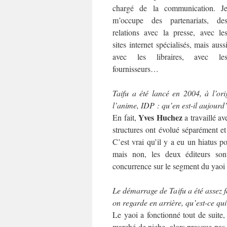
chargé de la communication. J
m’occupe des partenariats, de
relations avec la presse, avec le
sites internet spécialisés, mais auss
avec les libraires, avec le
fournisseurs…
Taifu a été lancé en 2004, à l’ori
l’anime, IDP : qu’en est-il aujourd
Yves Huchez
En fait,
a travaillé av
structures ont évolué séparément et
C’est vrai qu’il y a eu un hiatus po
mais non, les deux éditeurs son
concurrence sur le segment du yaoi 
Le démarrage de Taifu a été assez 
on regarde en arrière, qu’est-ce qu
Le yaoi a fonctionné tout de suite
marché de niche, alors presque pas