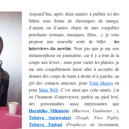
Aujourd’hui, après deux années à publier ici des
billets sous forme de chroniques de manga,
d’anime ou d’autres objets de mes coupables
penchants (romans, musiques, films…), je vous
les
propose une nouvelle sorte de billet :
interviews du newbie
. Non pas que je me sois
métamorphosé en journaliste, car il y a loin de la
coupe aux lèvres ; mais pour varier les plaisirs, je
me suis coupablement laissé aller à accepter de
donner des coups de main à droite et à gauche, au
gré des contacts amicaux, pour
Total Manga
ou
pour
Mata Web
. C’est ainsi que cette année, j’ai
eu l’honneur d’interviewer, parfois au pied levé,
des personnalités aussi intéressantes que
Haruhiko Mikimoto
(
Macross, Gunbuster
…),
Tetsuya Saruwatari
(
Tough, Free Fight
),
Tetsuya Tsutsui
(
Prophecy
) ou récemment,