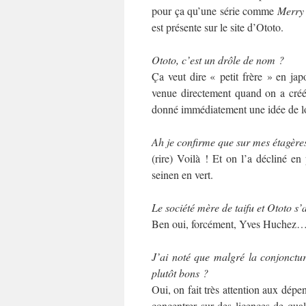
pour ça qu’une série comme
Merry
est présente sur le site d’Ototo.
Ototo, c’est un drôle de nom ?
Ça veut dire « petit frère » en jap
venue directement quand on a créé l
donné immédiatement une idée de l
Ah je confirme que sur mes étagères,
(rire) Voilà ! Et on l’a décliné en 
seinen en vert.
Le société mère de taifu et Ototo s’
Ben oui, forcément, Yves Huchez
J’ai noté que malgré la conjonctur
plutôt bons ?
Oui, on fait très attention aux dép
concentrer sur des licences de quali