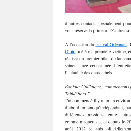
d’autres contacts spécialement pour
vous réserve la primeur. D’autres son
G
A l’occasion du
festival Orléanais
,
Ototo
, a été ma première victime, e
réaliser un premier bilan du lance
seinen lancé cette année. L’entreti
l’actualité des deux labels.
Bonjour Guillaume, commençons par
Taifu/Ototo ?
J’ai commencé il y a un an environ
d’abord en tant qu’indépendant, pa
différentes missions, entre autre
comme maquettiste, et depuis le 2
août 2012 je suis officiellemen