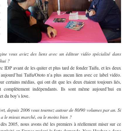
e
s
s
i
s
gine vous aviez des liens avec un éditeur vidéo spécialisé dans
’hui ?
ec IDP avant de les quiter et plus tard de fonder Taifu, et les deux
 aujourd’hui Taifu/Ototo n’a plus aucun lien avec ce label vidéo.
ur certains médias, qui ont dit que les deux étaient toujours liés,
t complètement indépendants. Ils sont même aujourd’hui en
et du boy’s love.
fort, depuis 2006 vous tournez autour de 80/90 volumes par an. Si
i a le mieux marché, ou le moins bien ?
, dès 2005, nous avons été les premiers à réellement miser sur ce
 exploité en France malgré la forte demande. Yves Huchez a donc