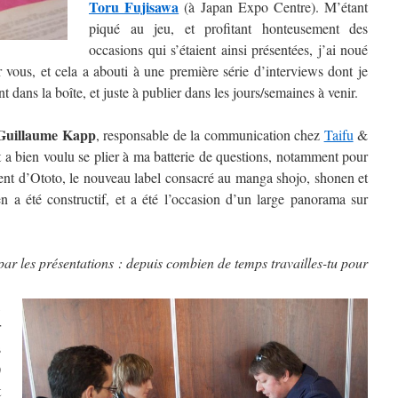
Toru Fujisawa
(à Japan Expo Centre). M’étant
piqué au jeu, et profitant honteusement des
occasions qui s’étaient ainsi présentées, j’ai noué
 vous, et cela a abouti à une première série d’interviews dont je
t dans la boîte, et juste à publier dans les jours/semaines à venir.
uillaume Kapp
, responsable de la communication chez
Taifu
&
t a bien voulu se plier à ma batterie de questions, notamment pour
ment d’Ototo, le nouveau label consacré au manga shojo, shonen et
en a été constructif, et a été l’occasion d’un large panorama sur
 les présentations : depuis combien de temps travailles-tu pour
,
r
s
0
t