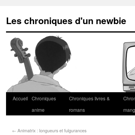
Les chroniques d'un newbie
Accueil
Chroniques
Chroniques livres &
Chro
anime
romans
man
←
Animatrix : longueurs et fulgurances