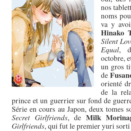
nos tablet
noms pour
va y avoi
Hinako 
Silent Lov
Equal
, d
octobre, e
un gros ti
Fusano
de
orienté dr
de la rel
prince et un guerrier sur fond de guer
Série en cours au Japon, deux tomes sor
Milk Morina
Secret Girlfriends
, de
Girlfriends
, qui fut le premier yuri sorti