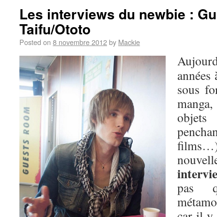
Les interviews du newbie : Gu
Taifu/Ototo
Posted on
8 novembre 2012
by
Mackie
Aujour
années à
sous fo
manga,
objets
penchan
films…)
nouvell
interv
pas 
métamor
car il y