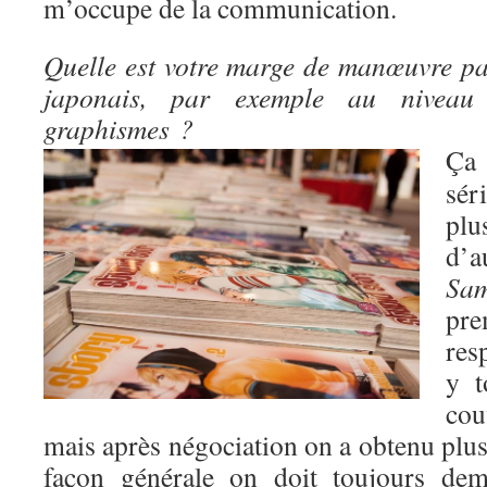
m’occupe de la communication.
Quelle est votre marge de manœuvre pa
japonais, par exemple au niveau
graphismes ?
Ça
sér
pl
d’
Sam
pre
res
y t
co
mais après négociation on a obtenu plus
façon générale on doit toujours dem