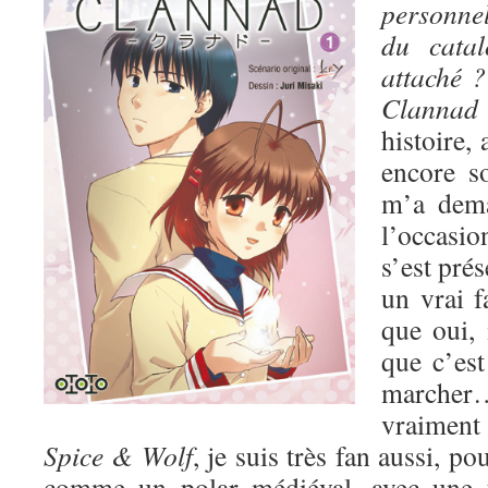
personnel
du catal
attaché ?
Clann
histoire, 
encore s
m’a dem
l’occasio
s’est pré
un vrai 
que oui, i
que c’est
march
vraiment 
Spice & Wolf
, je suis très fan aussi, po
comme un polar médiéval, avec une t