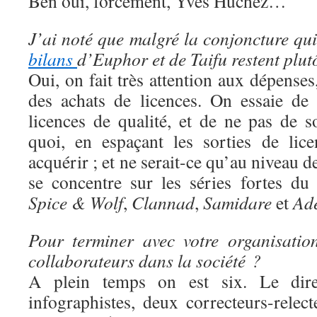
Ben oui, forcément, Yves Huchez…
J’ai noté que malgré la conjoncture qui 
bilans
d’Euphor et de Taifu restent plut
Oui, on fait très attention aux dépens
des achats de licences. On essaie de
licences de qualité, et de ne pas de s
quoi, en espaçant les sorties de lic
acquérir ; et ne serait-ce qu’au niveau 
se concentre sur les séries fortes d
Spice & Wolf
,
Clannad
,
Samidare
et
Ad
Pour terminer avec votre organisatio
collaborateurs dans la société ?
A plein temps on est six. Le direc
infographistes, deux correcteurs-rele