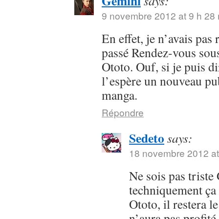
Gemini
says:
9 novembre 2012 at 9 h 28
En effet, je n’avais pas
passé Rendez-vous sous 
Ototo. Ouf, si je puis dir
l’espère un nouveau pub
manga.
Répondre
Sedeto
says:
18 novembre 2012 at
Ne sois pas trist
techniquement ça 
Ototo, il restera l
n’aura pas profit