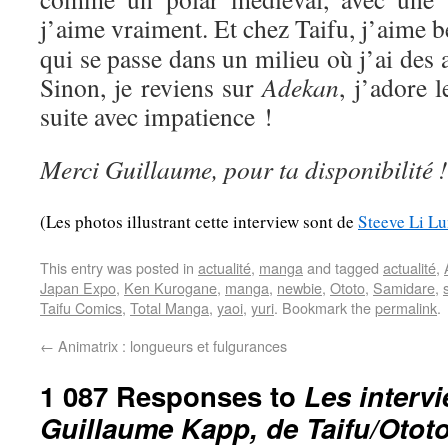
j’aime vraiment. Et chez Taifu, j’aime
qui se passe dans un milieu où j’ai des af
Sinon, je reviens sur
Adekan
, j’adore l
suite avec impatience !
Merci Guillaume, pour ta disponibilité !
(Les photos illustrant cette interview sont de
Steeve Li L
This entry was posted in
actualité
,
manga
and tagged
actualité
,
Japan Expo
,
Ken Kurogane
,
manga
,
newbie
,
Ototo
,
Samidare
,
Taifu Comics
,
Total Manga
,
yaoi
,
yuri
. Bookmark the
permalink
.
←
Animatrix : longueurs et fulgurances
1 087 Responses to
Les interv
Guillaume Kapp, de Taifu/Otot