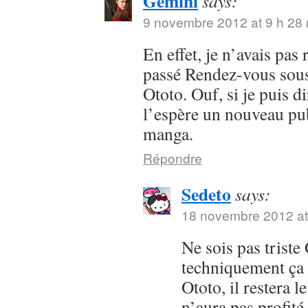
Gemini
says:
9 novembre 2012 at 9 h 28
En effet, je n’avais pas
passé Rendez-vous sous 
Ototo. Ouf, si je puis dir
l’espère un nouveau pub
manga.
Répondre
Sedeto
says:
18 novembre 2012 at
Ne sois pas trist
techniquement ça 
Ototo, il restera l
n’aura pas profit