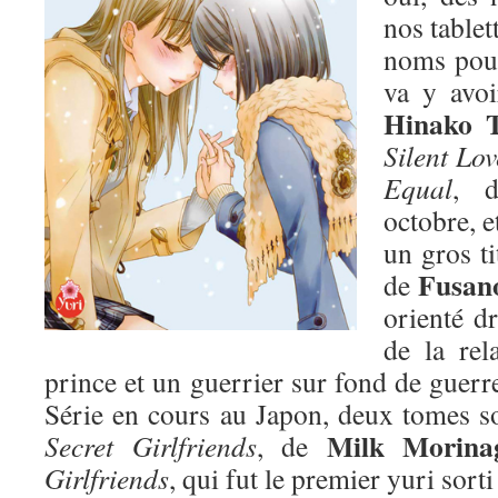
nos tablet
noms pour
va y avoi
Hinako 
Silent Lov
Equal
, d
octobre, e
un gros ti
Fusano
de
orienté dr
de la rel
prince et un guerrier sur fond de guer
Série en cours au Japon, deux tomes sor
Milk Morina
Secret Girlfriends
, de
Girlfriends
, qui fut le premier yuri sorti