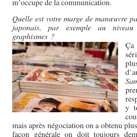
m’occupe de la communication.
Quelle est votre marge de manœuvre pa
japonais, par exemple au niveau
graphismes ?
Ça
sér
pl
d’
Sam
pre
res
y t
co
mais après négociation on a obtenu plus
façon générale on doit toujours dem