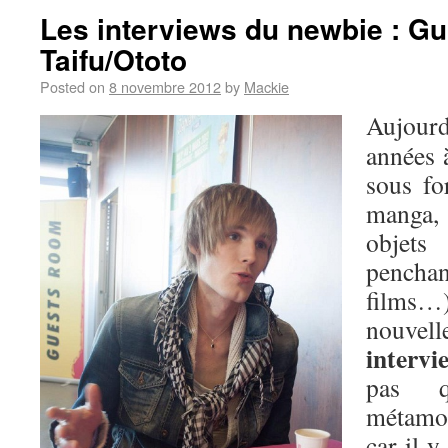
Les interviews du newbie : Gu
Taifu/Ototo
Posted on
8 novembre 2012
by
Mackie
Aujour
années à
sous fo
manga,
objets
penchan
films…)
nouvell
interv
pas 
métamor
car il y