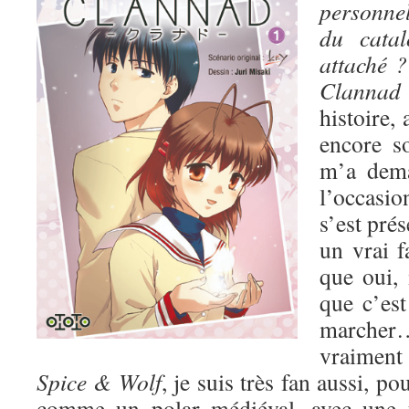
personnel
du catal
attaché ?
Clann
histoire, 
encore s
m’a dem
l’occasio
s’est pré
un vrai 
que oui, i
que c’est
march
vraiment 
Spice & Wolf
, je suis très fan aussi, po
comme un polar médiéval, avec une t