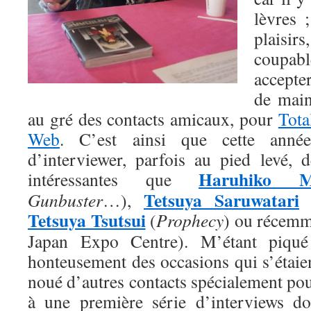
lèvres 
plais
coupabl
accepte
de main
au gré des contacts amicaux, pour
Tot
Web
. C’est ainsi que cette année
d’interviewer, parfois au pied levé, d
Haruhiko M
intéressantes que
Tetsuya Saruwatari
Gunbuster
…),
Tetsuya Tsutsui
(
Prophecy
) ou récem
Japan Expo Centre). M’étant piqué 
honteusement des occasions qui s’étaient
noué d’autres contacts spécialement pour
à une première série d’interviews do