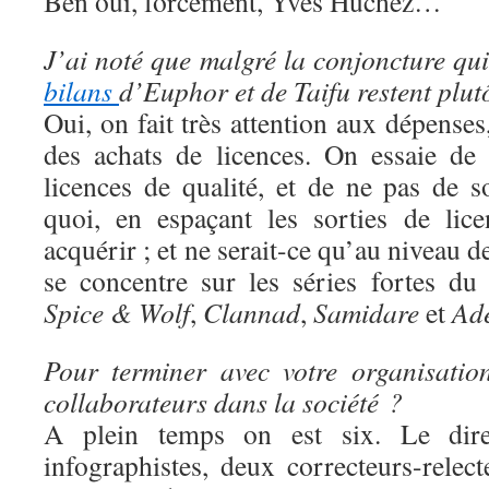
Ben oui, forcément, Yves Huchez…
J’ai noté que malgré la conjoncture qui 
bilans
d’Euphor et de Taifu restent plut
Oui, on fait très attention aux dépens
des achats de licences. On essaie de
licences de qualité, et de ne pas de s
quoi, en espaçant les sorties de lic
acquérir ; et ne serait-ce qu’au niveau 
se concentre sur les séries fortes d
Spice & Wolf
,
Clannad
,
Samidare
et
Ad
Pour terminer avec votre organisatio
collaborateurs dans la société ?
A plein temps on est six. Le direc
infographistes, deux correcteurs-rele