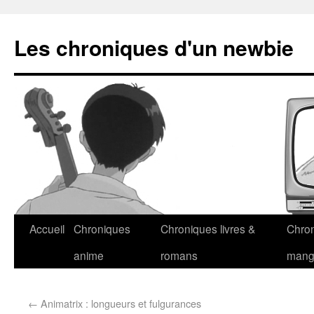
Les chroniques d'un newbie
Accueil
Chroniques
Chroniques livres &
Chro
anime
romans
man
←
Animatrix : longueurs et fulgurances