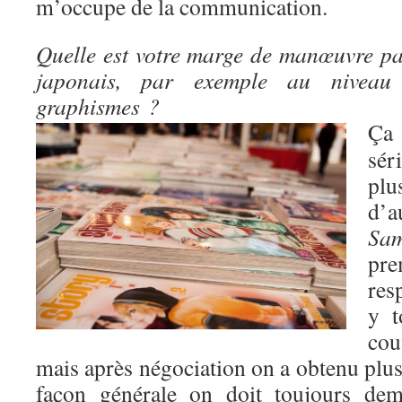
m’occupe de la communication.
Quelle est votre marge de manœuvre pa
japonais, par exemple au niveau
graphismes ?
Ça
sér
pl
d’
Sam
pre
res
y t
co
mais après négociation on a obtenu plus
façon générale on doit toujours dem