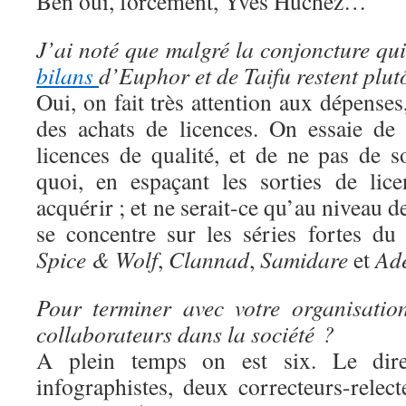
Ben oui, forcément, Yves Huchez…
J’ai noté que malgré la conjoncture qui 
bilans
d’Euphor et de Taifu restent plut
Oui, on fait très attention aux dépens
des achats de licences. On essaie de
licences de qualité, et de ne pas de s
quoi, en espaçant les sorties de lic
acquérir ; et ne serait-ce qu’au niveau 
se concentre sur les séries fortes d
Spice & Wolf
,
Clannad
,
Samidare
et
Ad
Pour terminer avec votre organisatio
collaborateurs dans la société ?
A plein temps on est six. Le direc
infographistes, deux correcteurs-rele