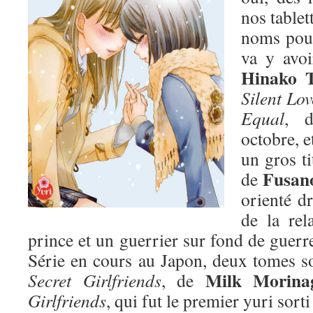
nos tablet
noms pour
va y avoi
Hinako 
Silent Lov
Equal
, d
octobre, e
un gros ti
Fusano
de
orienté dr
de la rel
prince et un guerrier sur fond de guer
Série en cours au Japon, deux tomes sor
Milk Morina
Secret Girlfriends
, de
Girlfriends
, qui fut le premier yuri sorti