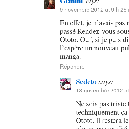
Gemini
says:
9 novembre 2012 at 9 h 28
En effet, je n’avais pas
passé Rendez-vous sous 
Ototo. Ouf, si je puis dir
l’espère un nouveau pub
manga.
Répondre
Sedeto
says:
18 novembre 2012 at
Ne sois pas trist
techniquement ça 
Ototo, il restera l
n’aura pas profit