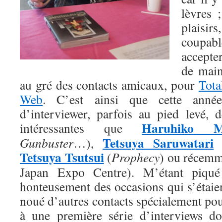
lèvres 
plais
coupabl
accepte
de main
au gré des contacts amicaux, pour
Tot
Web
. C’est ainsi que cette année
d’interviewer, parfois au pied levé, d
Haruhiko M
intéressantes que
Tetsuya Saruwatari
Gunbuster
…),
Tetsuya Tsutsui
(
Prophecy
) ou récem
Japan Expo Centre). M’étant piqué 
honteusement des occasions qui s’étaient
noué d’autres contacts spécialement pour
à une première série d’interviews do