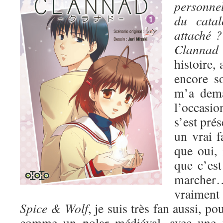
personnel
du catal
attaché ?
Clann
histoire, 
encore s
m’a dem
l’occasio
s’est pré
un vrai 
que oui, i
que c’est
march
vraiment 
Spice & Wolf
, je suis très fan aussi, po
comme un polar médiéval, avec une t