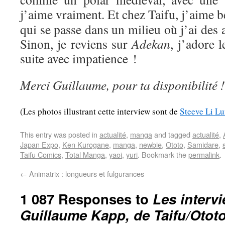
j’aime vraiment. Et chez Taifu, j’aime
qui se passe dans un milieu où j’ai des af
Sinon, je reviens sur
Adekan
, j’adore l
suite avec impatience !
Merci Guillaume, pour ta disponibilité !
(Les photos illustrant cette interview sont de
Steeve Li L
This entry was posted in
actualité
,
manga
and tagged
actualité
,
Japan Expo
,
Ken Kurogane
,
manga
,
newbie
,
Ototo
,
Samidare
,
Taifu Comics
,
Total Manga
,
yaoi
,
yuri
. Bookmark the
permalink
.
←
Animatrix : longueurs et fulgurances
1 087 Responses to
Les interv
Guillaume Kapp, de Taifu/Otot