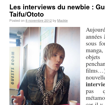
Les interviews du newbie : Gu
Taifu/Ototo
Posted on
8 novembre 2012
by
Mackie
Aujour
années à
sous fo
manga,
objets
penchan
films…)
nouvell
interv
pas 
métamor
car il y