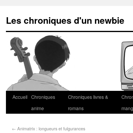
Les chroniques d'un newbie
Accueil
Chroniques
Chroniques livres &
Chro
anime
romans
man
←
Animatrix : longueurs et fulgurances