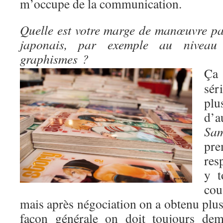
m’occupe de la communication.
Quelle est votre marge de manœuvre pa
japonais, par exemple au niveau
graphismes ?
Ça
sér
pl
d’
Sam
pre
res
y t
co
mais après négociation on a obtenu plus
façon générale on doit toujours dem