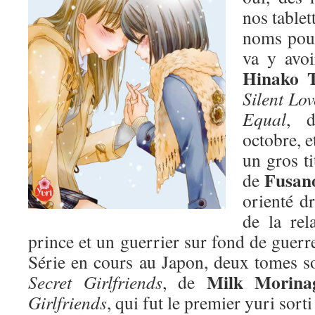
nos tablet
noms pour
va y avoi
Hinako 
Silent Lov
Equal
, d
octobre, e
un gros ti
Fusano
de
orienté dr
de la rel
prince et un guerrier sur fond de guer
Série en cours au Japon, deux tomes sor
Milk Morina
Secret Girlfriends
, de
Girlfriends
, qui fut le premier yuri sorti