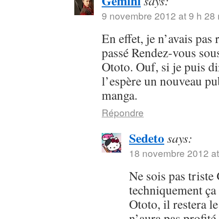
Gemini
says:
9 novembre 2012 at 9 h 28
En effet, je n’avais pas
passé Rendez-vous sous 
Ototo. Ouf, si je puis dir
l’espère un nouveau pub
manga.
Répondre
Sedeto
says:
18 novembre 2012 at
Ne sois pas trist
techniquement ça 
Ototo, il restera l
n’aura pas profit