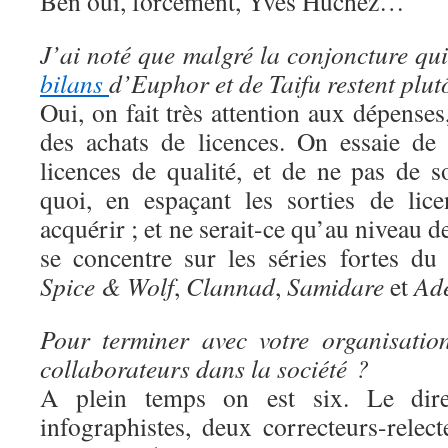
Ben oui, forcément, Yves Huchez…
J’ai noté que malgré la conjoncture qui 
bilans
d’Euphor et de Taifu restent plut
Oui, on fait très attention aux dépens
des achats de licences. On essaie de
licences de qualité, et de ne pas de s
quoi, en espaçant les sorties de lic
acquérir ; et ne serait-ce qu’au niveau 
se concentre sur les séries fortes d
Spice & Wolf
,
Clannad
,
Samidare
et
Ad
Pour terminer avec votre organisatio
collaborateurs dans la société ?
A plein temps on est six. Le direc
infographistes, deux correcteurs-rele