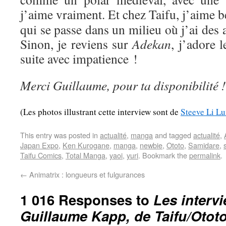
j’aime vraiment. Et chez Taifu, j’aime
qui se passe dans un milieu où j’ai des af
Sinon, je reviens sur
Adekan
, j’adore l
suite avec impatience !
Merci Guillaume, pour ta disponibilité !
(Les photos illustrant cette interview sont de
Steeve Li L
This entry was posted in
actualité
,
manga
and tagged
actualité
,
Japan Expo
,
Ken Kurogane
,
manga
,
newbie
,
Ototo
,
Samidare
,
Taifu Comics
,
Total Manga
,
yaoi
,
yuri
. Bookmark the
permalink
.
←
Animatrix : longueurs et fulgurances
1 016 Responses to
Les interv
Guillaume Kapp, de Taifu/Otot