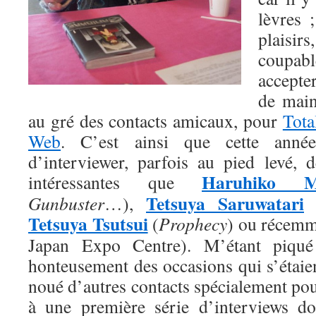
lèvres 
plais
coupabl
accepte
de main
au gré des contacts amicaux, pour
Tot
Web
. C’est ainsi que cette année
d’interviewer, parfois au pied levé, d
Haruhiko M
intéressantes que
Tetsuya Saruwatari
Gunbuster
…),
Tetsuya Tsutsui
(
Prophecy
) ou récem
Japan Expo Centre). M’étant piqué 
honteusement des occasions qui s’étaient
noué d’autres contacts spécialement pour
à une première série d’interviews do