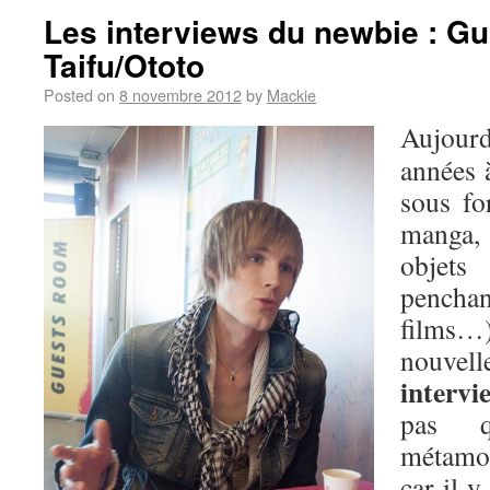
Les interviews du newbie : Gu
Taifu/Ototo
Posted on
8 novembre 2012
by
Mackie
Aujour
années à
sous fo
manga,
objets
penchan
films…)
nouvell
interv
pas 
métamor
car il y