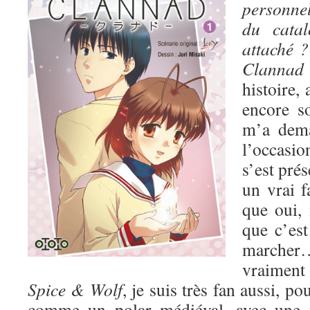
personnel
du catal
attaché ?
Clann
histoire, 
encore s
m’a dem
l’occasio
s’est pré
un vrai 
que oui, i
que c’est
march
vraiment 
Spice & Wolf
, je suis très fan aussi, po
comme un polar médiéval, avec une t