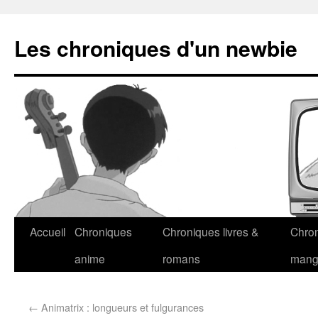
Les chroniques d'un newbie
Accueil
Chroniques
Chroniques livres &
Chro
anime
romans
man
←
Animatrix : longueurs et fulgurances