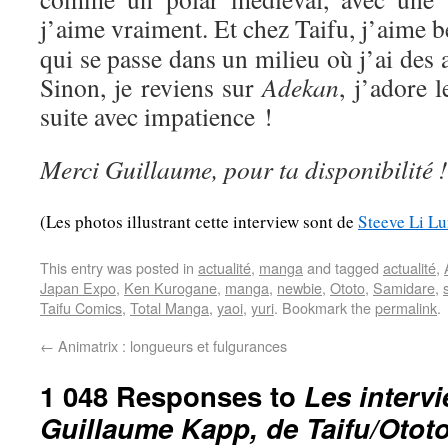
j’aime vraiment. Et chez Taifu, j’aime
qui se passe dans un milieu où j’ai des af
Sinon, je reviens sur
Adekan
, j’adore l
suite avec impatience !
Merci Guillaume, pour ta disponibilité !
(Les photos illustrant cette interview sont de
Steeve Li L
This entry was posted in
actualité
,
manga
and tagged
actualité
,
Japan Expo
,
Ken Kurogane
,
manga
,
newbie
,
Ototo
,
Samidare
,
Taifu Comics
,
Total Manga
,
yaoi
,
yuri
. Bookmark the
permalink
.
←
Animatrix : longueurs et fulgurances
1 048 Responses to
Les interv
Guillaume Kapp, de Taifu/Otot