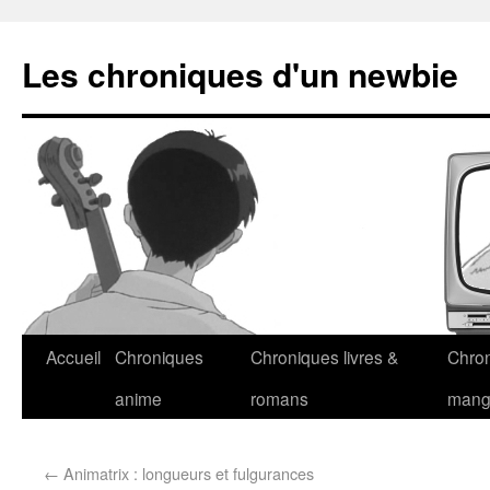
Les chroniques d'un newbie
Accueil
Chroniques
Chroniques livres &
Chro
anime
romans
man
←
Animatrix : longueurs et fulgurances