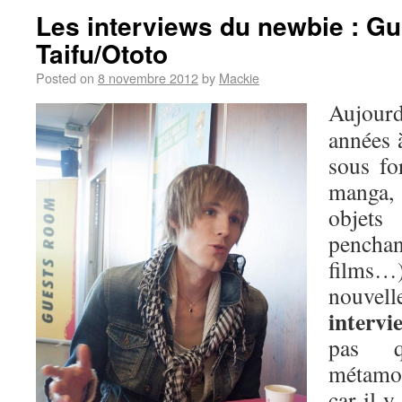
Les interviews du newbie : Gu
Taifu/Ototo
Posted on
8 novembre 2012
by
Mackie
Aujour
années à
sous fo
manga,
objets
penchan
films…)
nouvell
interv
pas 
métamor
car il y