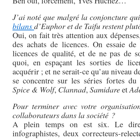
Ben oui, forcément, Yves Huchez…
J’ai noté que malgré la conjoncture qui 
bilans
d’Euphor et de Taifu restent plut
Oui, on fait très attention aux dépens
des achats de licences. On essaie de
licences de qualité, et de ne pas de s
quoi, en espaçant les sorties de lic
acquérir ; et ne serait-ce qu’au niveau 
se concentre sur les séries fortes d
Spice & Wolf
,
Clannad
,
Samidare
et
Ad
Pour terminer avec votre organisatio
collaborateurs dans la société ?
A plein temps on est six. Le direc
infographistes, deux correcteurs-rele