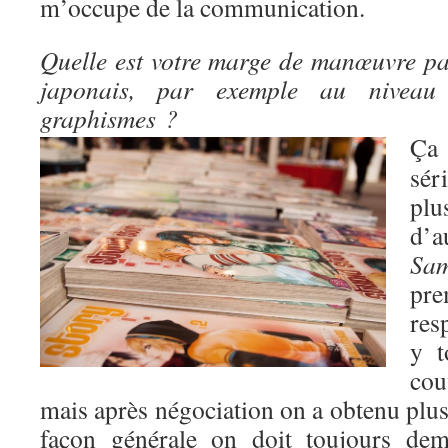
m’occupe de la communication.
Quelle est votre marge de manœuvre pa
japonais, par exemple au niveau
graphismes ?
Ça
sér
pl
d’
Sam
pre
res
y t
co
mais après négociation on a obtenu plus
façon générale on doit toujours dem