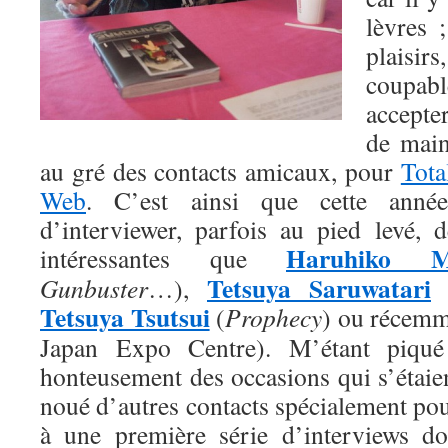
lèvres 
plais
coupabl
accepte
de main
au gré des contacts amicaux, pour
Tot
Web
. C’est ainsi que cette année
d’interviewer, parfois au pied levé, d
Haruhiko M
intéressantes que
Tetsuya Saruwatari
Gunbuster
…),
Tetsuya Tsutsui
(
Prophecy
) ou récem
Japan Expo Centre). M’étant piqué 
honteusement des occasions qui s’étaient
noué d’autres contacts spécialement pour
à une première série d’interviews do