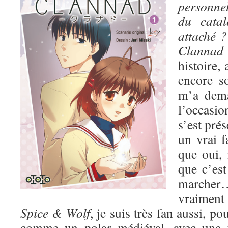
personnel
du catal
attaché ?
Clann
histoire, 
encore s
m’a dem
l’occasio
s’est pré
un vrai 
que oui, i
que c’est
march
vraiment 
Spice & Wolf
, je suis très fan aussi, po
comme un polar médiéval, avec une t