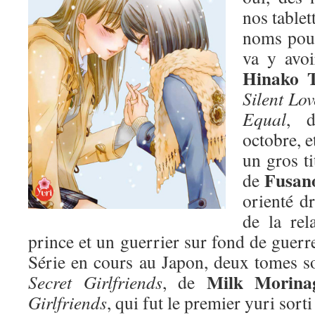
nos tablet
noms pour
va y avoi
Hinako 
Silent Lov
Equal
, d
octobre, e
un gros ti
Fusano
de
orienté dr
de la rel
prince et un guerrier sur fond de guer
Série en cours au Japon, deux tomes sor
Milk Morina
Secret Girlfriends
, de
Girlfriends
, qui fut le premier yuri sorti