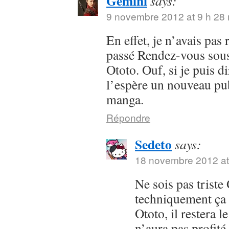
Gemini
says:
9 novembre 2012 at 9 h 28
En effet, je n’avais pas
passé Rendez-vous sous 
Ototo. Ouf, si je puis dir
l’espère un nouveau pub
manga.
Répondre
Sedeto
says:
18 novembre 2012 at
Ne sois pas trist
techniquement ça 
Ototo, il restera l
n’aura pas profit