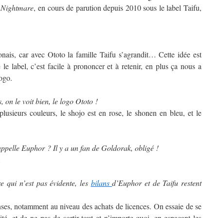
 Nightmare
, en cours de parution depuis 2010 sous le label Taifu,
onais, car avec Ototo la famille Taifu s’agrandit… Cette idée est
e label, c’est facile à prononcer et à retenir, en plus ça nous a
ogo.
 on le voit bien, le logo Ototo !
plusieurs couleurs, le shojo est en rose, le shonen en bleu, et le
appelle Euphor ? Il y a un fan de Goldorak, obligé !
…
e qui n’est pas évidente, les
bilans
d’Euphor et de Taifu restent
enses, notamment au niveau des achats de licences. On essaie de se
té, et de ne pas de sortir tout et n’importe quoi, en espaçant les