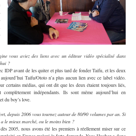
e
s
s
i
s
gine vous aviez des liens avec un éditeur vidéo spécialisé dans
’hui ?
ec IDP avant de les quiter et plus tard de fonder Taifu, et les deux
 aujourd’hui Taifu/Ototo n’a plus aucun lien avec ce label vidéo.
ur certains médias, qui ont dit que les deux étaient toujours liés,
t complètement indépendants. Ils sont même aujourd’hui en
et du boy’s love.
fort, depuis 2006 vous tournez autour de 80/90 volumes par an. Si
i a le mieux marché, ou le moins bien ?
, dès 2005, nous avons été les premiers à réellement miser sur ce
 exploité en France malgré la forte demande. Yves Huchez a donc