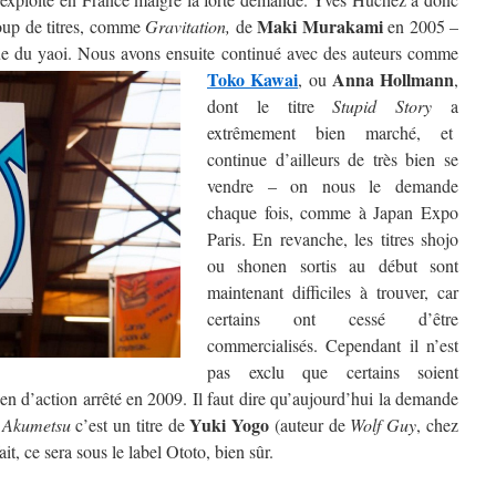
Maki Murakami
coup de titres, comme
Gravitation,
de
en 2005 –
ue du yaoi.
Nous avons ensuite continué avec des auteurs comme
Toko Kawai
Anna Hollmann
, ou
,
dont le titre
Stupid Story
a
extrêmement bien marché, et
continue d’ailleurs de très bien se
vendre – on nous le demande
chaque fois, comme à Japan Expo
Paris. En revanche, les titres shojo
ou shonen sortis au début sont
maintenant difficiles à trouver, car
certains ont cessé d’être
commercialisés. Cependant il n’est
pas exclu que certains soient
nen d’action arrêté en 2009. Il faut dire qu’aujourd’hui la demande
Yuki Yogo
t
Akumetsu
c’est un titre de
(auteur de
Wolf Guy
, chez
it, ce sera sous le label Ototo, bien sûr.