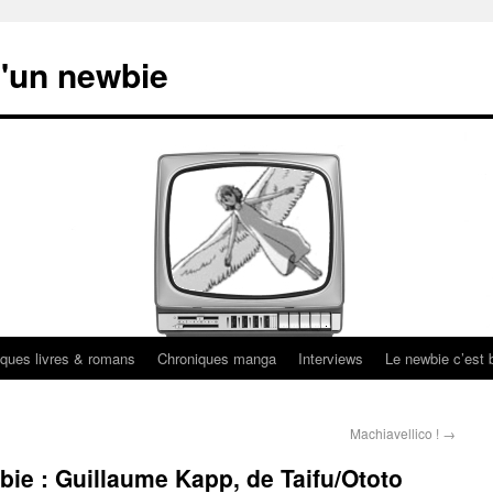
'un newbie
ques livres & romans
Chroniques manga
Interviews
Le newbie c’est b
Machiavellico !
→
bie : Guillaume Kapp, de Taifu/Ototo