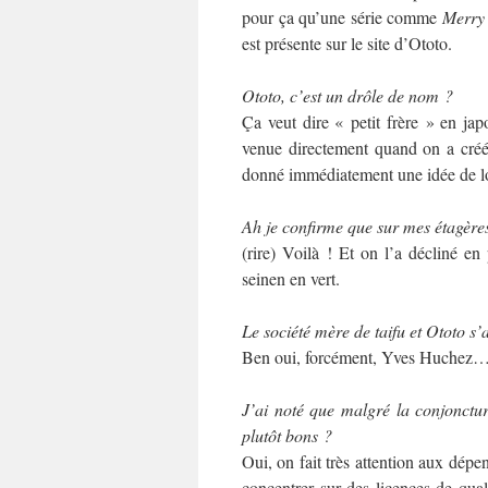
pour ça qu’une série comme
Merry
est présente sur le site d’Ototo.
Ototo, c’est un drôle de nom ?
Ça veut dire « petit frère » en jap
venue directement quand on a créé l
donné immédiatement une idée de l
Ah je confirme que sur mes étagères,
(rire) Voilà ! Et on l’a décliné en 
seinen en vert.
Le société mère de taifu et Ototo s’
Ben oui, forcément, Yves Huchez
J’ai noté que malgré la conjonctur
plutôt bons ?
Oui, on fait très attention aux dép
concentrer sur des licences de quali