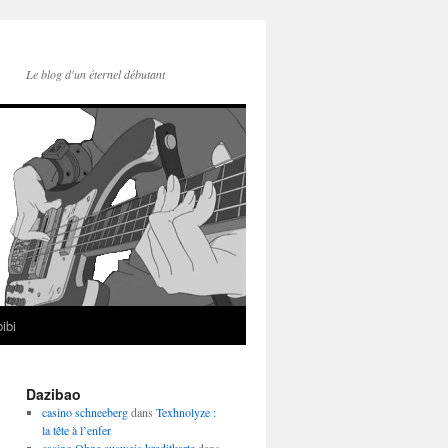
Le blog d'un éternel débutant
ibi
Dazibao
casino schneeberg
dans
Texhnolyze :
la tête à l’enfer