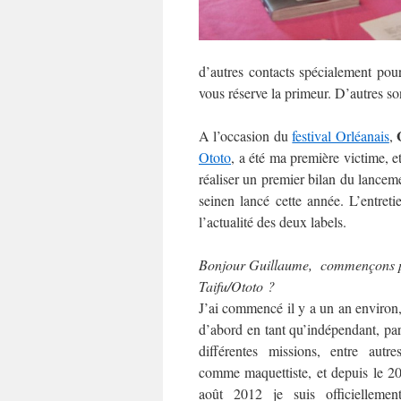
d’autres contacts spécialement pour
vous réserve la primeur. D’autres son
G
A l’occasion du
festival Orléanais
,
Ototo
, a été ma première victime, e
réaliser un premier bilan du lance
seinen lancé cette année. L’entreti
l’actualité des deux labels.
Bonjour Guillaume, commençons par
Taifu/Ototo ?
J’ai commencé il y a un an environ
d’abord en tant qu’indépendant, pa
différentes missions, entre autre
comme maquettiste, et depuis le 2
août 2012 je suis officiellemen