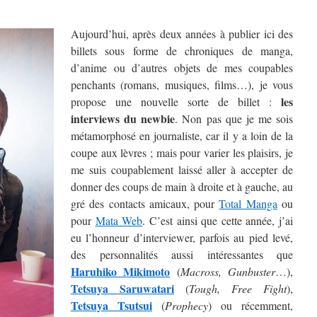
Aujourd’hui, après deux années à publier ici des
billets sous forme de chroniques de manga,
d’anime ou d’autres objets de mes coupables
penchants (romans, musiques, films…), je vous
les
propose une nouvelle sorte de billet :
interviews du newbie
. Non pas que je me sois
métamorphosé en journaliste, car il y a loin de la
coupe aux lèvres ; mais pour varier les plaisirs, je
me suis coupablement laissé aller à accepter de
donner des coups de main à droite et à gauche, au
gré des contacts amicaux, pour
Total Manga
ou
pour
Mata Web
. C’est ainsi que cette année, j’ai
eu l’honneur d’interviewer, parfois au pied levé,
des personnalités aussi intéressantes que
Haruhiko Mikimoto
(
Macross, Gunbuster
…),
Tetsuya Saruwatari
(
Tough, Free Fight
),
Tetsuya Tsutsui
(
Prophecy
) ou récemment,