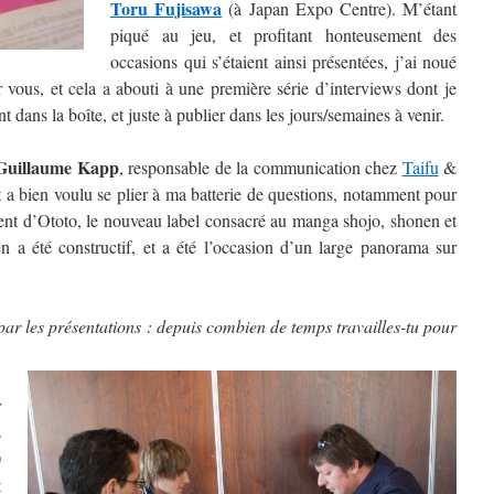
Toru Fujisawa
(à Japan Expo Centre). M’étant
piqué au jeu, et profitant honteusement des
occasions qui s’étaient ainsi présentées, j’ai noué
 vous, et cela a abouti à une première série d’interviews dont je
t dans la boîte, et juste à publier dans les jours/semaines à venir.
uillaume Kapp
, responsable de la communication chez
Taifu
&
t a bien voulu se plier à ma batterie de questions, notamment pour
ment d’Ototo, le nouveau label consacré au manga shojo, shonen et
en a été constructif, et a été l’occasion d’un large panorama sur
 les présentations : depuis combien de temps travailles-tu pour
,
r
s
0
t