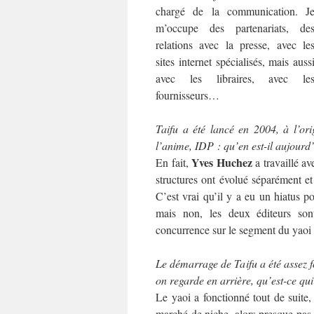
chargé de la communication. J
m’occupe des partenariats, de
relations avec la presse, avec le
sites internet spécialisés, mais auss
avec les libraires, avec le
fournisseurs…
Taifu a été lancé en 2004, à l’ori
l’anime, IDP : qu’en est-il aujourd
Yves Huchez
En fait,
a travaillé av
structures ont évolué séparément et
C’est vrai qu’il y a eu un hiatus po
mais non, les deux éditeurs son
concurrence sur le segment du yaoi 
Le démarrage de Taifu a été assez 
on regarde en arrière, qu’est-ce qu
Le yaoi a fonctionné tout de suite
marché de niche, alors presque pas