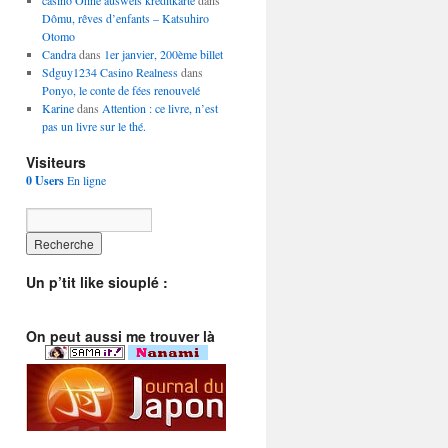
casino Ohne ausweis kreditkarte
dans
Dômu, rêves d’enfants – Katsuhiro
Otomo
Candra
dans
1er janvier, 200ème billet
Sdguy1234 Casino Realness
dans
Ponyo, le conte de fées renouvelé
Karine
dans
Attention : ce livre, n’est
pas un livre sur le thé.
Visiteurs
0 Users
En ligne
Un p’tit like siouplé :
On peut aussi me trouver là