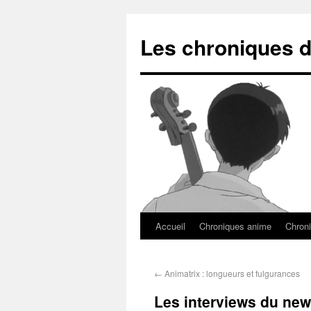
Les chroniques d
Accueil
Chroniques anime
Chroni
←
Animatrix : longueurs et fulgurances
Les interviews du new