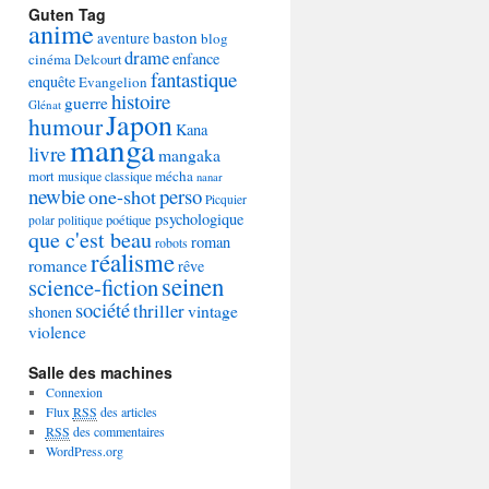
Guten Tag
anime
baston
aventure
blog
drame
enfance
cinéma
Delcourt
fantastique
enquête
Evangelion
histoire
guerre
Glénat
Japon
humour
Kana
manga
livre
mangaka
mécha
mort
musique classique
nanar
newbie
perso
one-shot
Picquier
psychologique
poétique
polar
politique
que c'est beau
roman
robots
réalisme
romance
rêve
seinen
science-fiction
société
thriller
vintage
shonen
violence
Salle des machines
Connexion
Flux
RSS
des articles
RSS
des commentaires
WordPress.org